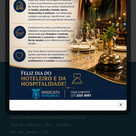
ou vídeo chamada.
Contatos
: 21-2221-6007 /
www.sindicatohoteleirorj.com.br
/
beneficios@sindicatohoteleirorj.com.br
ENTRE EM CONTATO
logo
Centro
(21)2221-6007 | fax.: 2232-2657
contato@sindicatohoteleirorj.com.br
Rua do Senado, 264 - Centro
Rio de Janeiro - RJ