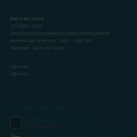
Barra da Tijuca
(21)2431-0580
atendimento.barra@sindicatohoteleirorj.com.br
Avenida das Américas, 5001 - sala 154
Midtown - Barra da Tijuca
Siga-nos
Siga-nos
ÚLTIMAS NOTÍCIAS
Dia do Hoteleiro do Rio de Janeiro
29 de julho de 2026 - 15:23
Recuperação tributária rende R$ 37 milhões a hotéis