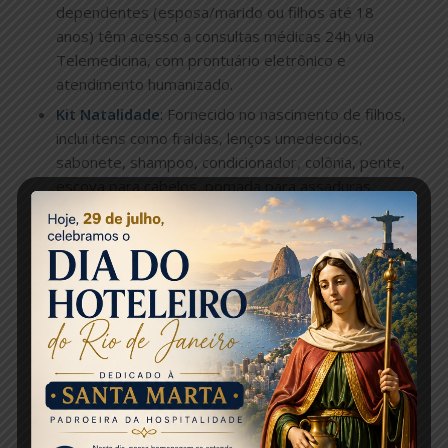
dependentes (esposa/marido ou filhos até 18
anos) têm acesso a consultas médicas 24h via
Telemedicina, com prontuário eletrônico e
atendimento humanizado.
Kit Natalidade
: Fornecido no nascimento de filhos,
inclui itens como fraldas, lenços umedecidos,
sabonete, shampoo, condicionador, colônia, pente,
escova para cabelos, pomada para assaduras,
algodão, cotonetes e bolsa para bebê.
Rede Mais Saúde
: Descontos de até 80% em
consultas e exames para o trabalhador/beneficiário
e até 3 dependentes, sem limite de idade ou
utilização, com agendamento via telefone ou
website.
Saúde Mental
: Acompanhamento para saúde
mental disponível para o trabalhador/beneficiário e
até 3 dependentes, com atendimento por médicos
especialistas e psicólogos, acessível por telefone