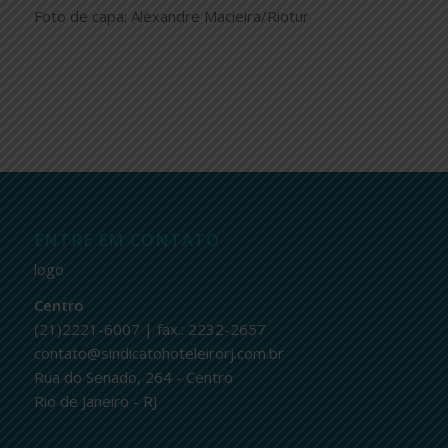
Foto de capa: Alexandre Macieira/Riotur
ENTRE EM CONTATO
logo
Centro
(21)2221-6007 | fax.: 2232-2657
contato@sindicatohoteleirorj.com.br
Rua do Senado, 264 - Centro
Rio de Janeiro - RJ