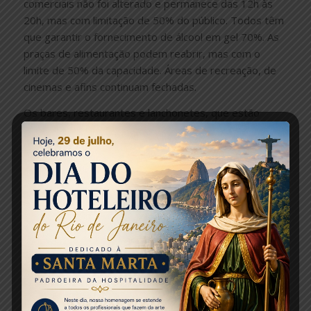
comerciais não foi alterado e permanece das 12h às
20h, mas com limitação de 50% do público. Todos têm
que garantir o fornecimento de álcool em gel 70%. As
praças de alimentação podem reabrir, mas com o
limite de 50% da capacidade. Áreas de recreação, de
cinemas e afins continuam fechadas.
Os bares, restaurantes e lanchonetes, que estão
autorizados a funcionar no estado desde o dia 6 de
junho, também têm que respeitar o limite de 50% da
capacidade.
Turismo
Equipamentos e pontos turísticos, como o Cristo
Redentor e o Pão de Açúcar, podem receber o público,
mas também nesse caso, com limite de 50% da
capacidade de lotação.
Igrejas