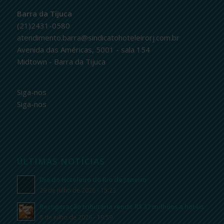
Barra da Tijuca
(21)2431-0580
atendimento.barra@sindicatohoteleirorj.com.br
Avenida das Américas, 5001 - sala 154
Midtown - Barra da Tijuca
Siga-nos
Siga-nos
ÚLTIMAS NOTÍCIAS
Dia do Hoteleiro do Rio de Janeiro
29 de julho de 2026 - 15:23
Recuperação tributária rende R$ 37 milhões a hotéis
8 de julho de 2026 - 19:59