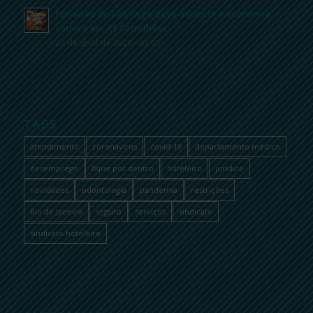
Feriadão de São Jorge deve aquecer a economia
carioca em R$ 50 milhões
22 de abril de 2026 - 05:55
TAGS
atendimento
coronavírus
covid-19
departamento médico
desemprego
fique por dentro
hoteleiro
jurídico
novidades
odontologia
pandemia
restrições
Rio de Janeiro
seguro
serviços
sindicato
sindicato hoteleiro