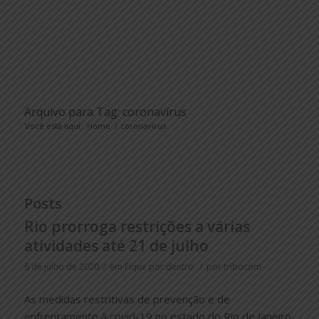
Arquivo para Tag: coronavírus
Você está aqui:
Home
/
coronavírus
Posts
Rio prorroga restrições a várias
atividades até 21 de julho
/
/
6 de julho de 2020
em
Fique por dentro
por
tribocom
As medidas restritivas de prevenção e de
enfrentamento à covid-19 no estado do Rio de Janeiro