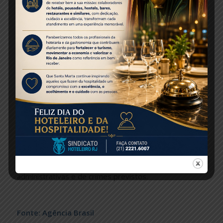
Organizações religiosas podem funcionar com
distância de 1 metro entre as pessoas e a manutenção
de álcool em gel 70%. Deve também ser observada a
obrigatoriedade do uso de máscara pelos
frequentadores e por integrantes de igrejas e
templos. As missas presenciais no município do Rio
voltaram no sábado passado (4), com o limite de 30%
da capacidade e medidas de prevenção como
distanciamento dos fiéis, disponibilidade de álcool em
gel, higienização dos templos e uso de máscara pelos
frequentadores.
Conforme o decreto, se houver descumprimento das
medidas previstas, as forças de segurança pública
poderão atuar em eventuais práticas de infrações
administrativas e de crimes previstos.
Fonte: Agência Brasil