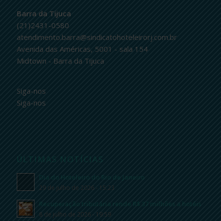
Barra da Tijuca
(21)2431-0580
atendimento.barra@sindicatohoteleirorj.com.br
Avenida das Américas, 5001 - sala 154
Midtown - Barra da Tijuca
Siga-nos
Siga-nos
ÚLTIMAS NOTÍCIAS
Dia do Hoteleiro do Rio de Janeiro
29 de julho de 2026 - 15:23
Recuperação tributária rende R$ 37 milhões a hotéis
8 de julho de 2026 - 19:59