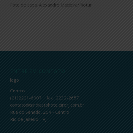
Foto de capa: Alexandre Macieira/Riotur
ENTRE EM CONTATO
logo
Centro
(21)2221-6007 | fax.: 2232-2657
contato@sindicatohoteleirorj.com.br
Rua do Senado, 264 - Centro
Rio de Janeiro - RJ