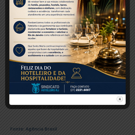
Organizações religiosas podem funcionar com
distância de 1 metro entre as pessoas e a manutenção
de álcool em gel 70%. Deve também ser observada a
obrigatoriedade do uso de máscara pelos
frequentadores e por integrantes de igrejas e
templos. As missas presenciais no município do Rio
voltaram no sábado passado (4), com o limite de 30%
da capacidade e medidas de prevenção como
distanciamento dos fiéis, disponibilidade de álcool em
gel, higienização dos templos e uso de máscara pelos
frequentadores.
Conforme o decreto, se houver descumprimento das
medidas previstas, as forças de segurança pública
poderão atuar em eventuais práticas de infrações
administrativas e de crimes previstos.
Fonte: Agência Brasil