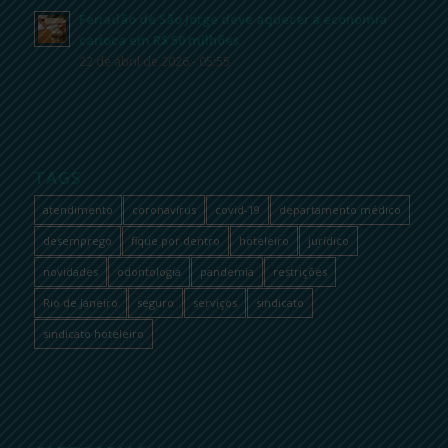
Feriadão de São Jorge deve aquecer a economia
carioca em R$ 50 milhões
22 de abril de 2026 - 05:55
TAGS
atendimento
coronavírus
covid-19
departamento médico
desemprego
fique por dentro
hoteleiro
jurídico
novidades
odontologia
pandemia
restrições
Rio de Janeiro
seguro
serviços
sindicato
sindicato hoteleiro