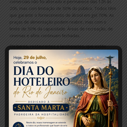
comerciais não foi alterado e permanece das 12h às
20h, mas com limitação de 50% do público. Todos têm
que garantir o fornecimento de álcool em gel 70%. As
praças de alimentação podem reabrir, mas com o
limite de 50% da capacidade. Áreas de recreação, de
cinemas e afins continuam fechadas.
Os bares, restaurantes e lanchonetes, que estão
autorizados a funcionar no estado desde o dia 6 de
junho, também têm que respeitar o limite de 50% da
capacidade.
Turismo
Equipamentos e pontos turísticos, como o Cristo
Redentor e o Pão de Açúcar, podem receber o público,
mas também nesse caso, com limite de 50% da
capacidade de lotação.
Igrejas