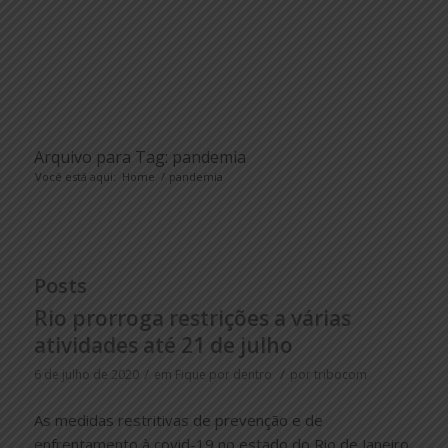
Arquivo para Tag: pandemia
Você está aqui:
Home
/
pandemia
Posts
Rio prorroga restrições a várias
atividades até 21 de julho
/
/
6 de julho de 2020
em
Fique por dentro
por
tribocom
As medidas restritivas de prevenção e de
enfrentamento à covid-19 no estado do Rio de Janeiro