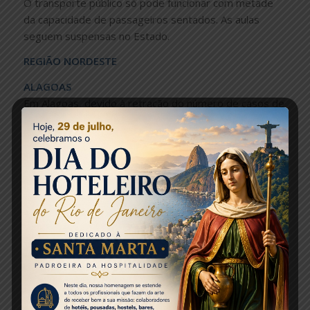
O transporte público só pode funcionar com metade
da capacidade de passageiros sentados. As aulas
seguem suspensas no Estado.
REGIÃO NORDESTE
ALAGOAS
Em Alagoas, devido à retração do número de casos de
covid-19 em Maceió, houve avanço na fase do
protocolo de distanciamento social controlado,
informou o governo. Na última sexta-feira (3), a capital
entrou na chamada fase laranja. Salões de beleza e
barbearias podem operar com 50% da capacidade de
atendimento.
Lojas de rua de até 400 m² de área, templos, igrejas e
demais instituições religiosas podem receber pessoas
até o limite de 30% da capacidade. Esses
estabelecimentos passaram a poder funcionar junto ao
grupo que já estava liberado na etapa anterior, a fase