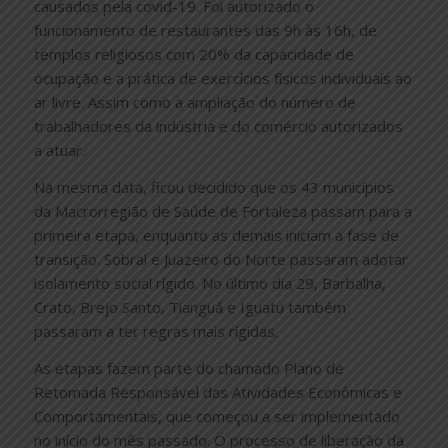
causados pela covid-19. Foi autorizado o
funcionamento de restaurantes das 9h às 16h, de
templos religiosos com 20% da capacidade de
ocupação e a prática de exercícios físicos individuais ao
ar livre. Assim como a ampliação do número de
trabalhadores da indústria e do comércio autorizados
a atuar.
Na mesma data, ficou decidido que os 43 municípios
da Macrorregião de Saúde de Fortaleza passam para a
primeira etapa, enquanto as demais iniciam a fase de
transição. Sobral e Juazeiro do Norte passaram adotar
isolamento social rígido. No último dia 29, Barbalha,
Crato, Brejo Santo, Tianguá e Iguatu também
passaram a ter regras mais rígidas.
As etapas fazem parte do chamado Plano de
Retomada Responsável das Atividades Econômicas e
Comportamentais, que começou a ser implementado
no início do mês passado. O processo de liberação da