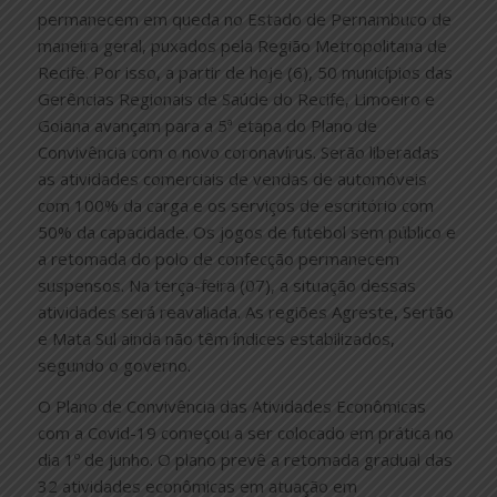
permanecem em queda no Estado de Pernambuco de
maneira geral, puxados pela Região Metropolitana de
Recife. Por isso, a partir de hoje (6), 50 municípios das
Gerências Regionais de Saúde do Recife, Limoeiro e
Goiana avançam para a 5ª etapa do Plano de
Convivência com o novo coronavírus. Serão liberadas
as atividades comerciais de vendas de automóveis
com 100% da carga e os serviços de escritório com
50% da capacidade. Os jogos de futebol sem público e
a retomada do polo de confecção permanecem
suspensos. Na terça-feira (07), a situação dessas
atividades será reavaliada. As regiões Agreste, Sertão
e Mata Sul ainda não têm índices estabilizados,
segundo o governo.
O Plano de Convivência das Atividades Econômicas
com a Covid-19 começou a ser colocado em prática no
dia 1º de junho. O plano prevê a retomada gradual das
32 atividades econômicas em atuação em