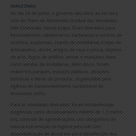
AMAZONAS
No dia 29 de junho, o governo deu início ao terceiro
ciclo do Plano de Retomada Gradual das Atividades
Não Essenciais. Nesta etapa, ficam liberados para
funcionamento cabeleireiros, barbearias e centros de
estética, academias, stands de imobiliárias e lojas de
artesanatos, doces, artigos de caça e pesca, objetos
de arte, fogos de artifício, armas e munições, bem
como vendas de imobiliárias. Além disso, foram
reabertos parques, espaços públicos, atrações
turísticas e feiras do produtor, organizadas pela
Agência de Desenvolvimento Sustentável do
Amazonas (ADS).
Para as atividades liberadas, foram estabelecidas
exigências como distanciamento mínimo de 1,5 metro
(m), controle de aglomerações, uso obrigatório de
máscara promoção da higiene pessoal com
disponibilização de álcool em gel e desinfecção dos