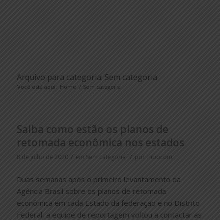
Arquivo para categoria: Sem categoria
Você está aqui:
Home
/
Sem categoria
Saiba como estão os planos de
retomada econômica nos estados
/
/
8 de julho de 2020
em
Sem categoria
por
tribocom
Duas semanas após o primeiro levantamento da
Agência Brasil sobre os planos de retomada
econômica em cada Estado da federação e no Distrito
Federal, a equipe de reportagem voltou a contactar as