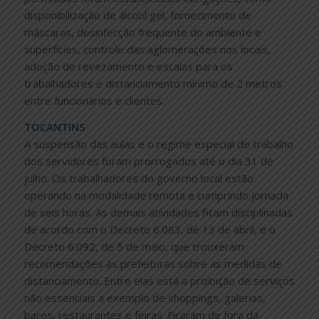
disponibilização de álcool gel, fornecimento de
máscaras, desinfecção frequente do ambiente e
superfícies, controle das aglomerações nos locais,
adoção de revezamento e escalas para os
trabalhadores e distanciamento mínimo de 2 metros
entre funcionários e clientes.
TOCANTINS
A suspensão das aulas e o regime especial de trabalho
dos servidores foram prorrogados até o dia 31 de
julho. Os trabalhadores do governo local estão
operando na modalidade remota e cumprindo jornada
de seis horas. As demais atividades ficam disciplinadas
de acordo com o Decreto 6.083, de 13 de abril, e o
Decreto 6.092, de 5 de maio, que trouxeram
recomendações às prefeituras sobre as medidas de
distanciamento. Entre elas está a proibição de serviços
não essenciais a exemplo de shoppings, galerias,
bares, restaurantes e feiras. Ficaram de fora da