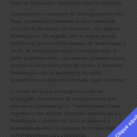
Plano de Retomada e Abertura Gradual da Economia.
O plano prevê a reabertura de forma gradual em três
fases. A primeira corresponde ao nível máximo de
restrição de atividades não essenciais, com algumas
flexibilizações. Em seguida, vêm as etapas laranja,
identificada como controle; amarelo, de flexibilização; e
verde, de abertura parcial ou normal controlado. A
partir da primeira fase, cada uma das próximas etapas
precisa obedecer a um prazo de 14 dias, e só haverá
flexibilização caso os parâmetros de saúde
estabelecidos no plano de retomada sejam cumpridos.
O Estado alerta que o cronograma pode ser
prorrogado, dependendo do comportamento dos
indicadores epidemiológicos. Também poderá haver
regresso à fase anterior. O principal indicador para a
Clique aqu
flexibilização e abertura do setor produtivo é a
quantidade de leitos de unidades de terapia intensiva
(UTIs) disponíveis para a população.