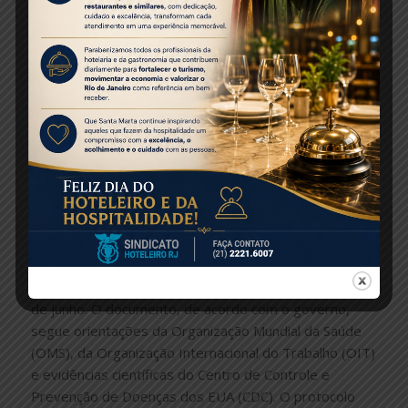
vermelha. A medida, no entanto, é válida apenas para
Maceió.
No interior do Estado segue em vigência o decreto de
isolamento social. Segundo o governador, Renan Filho,
no interior ainda não há clareza da redução dos casos,
por isso as demais cidades seguem na fase vermelha,
para que haja mais tempo para consolidação da
tendência de queda nos próximos dias. O governo do
estado pretende continuar com a ampliação de leitos
no interior, além de intensificar a fiscalização nos
municípios.
O Estado definiu um protocolo sanitário específico,
publicado no Diário Oficial do Estado no último dia 15
de junho. O documento, de acordo com o governo,
segue orientações da Organização Mundial da Saúde
(OMS), da Organização Internacional do Trabalho (OIT)
e evidências científicas do Centro de Controle e
Prevenção de Doenças dos EUA (CDC). O protocolo