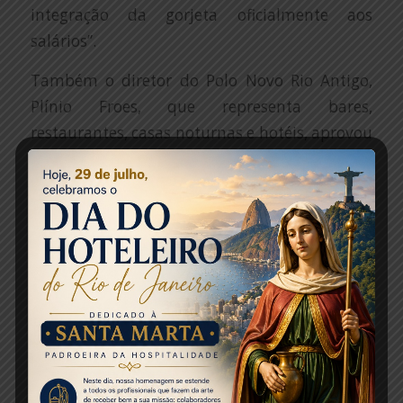
integração da gorjeta oficialmente aos
salários”.
Também o diretor do Polo Novo Rio Antigo,
Plínio Froes, que representa bares,
restaurantes, casas noturnas e hotéis, aprovou
a sanção. Ele acredita que a lei proporcionará
muitos benefícios aos associados,
estabelecendo uma relação mais saudável e
transparente entre empregador e empregado,
sem dificultar ou prejudicar o contato com os
clientes.
Turismo
O Conselho Empresarial de Turismo e
Hospitalidade (Cetur) da Confederação