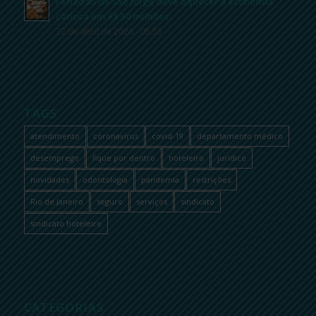
Feriadão de São Jorge deve aquecer a economia
carioca em R$ 50 milhões
22 de abril de 2026 - 05:55
TAGS
atendimento
coronavírus
covid-19
departamento médico
desemprego
fique por dentro
hoteleiro
jurídico
novidades
odontologia
pandemia
restrições
Rio de Janeiro
seguro
serviços
sindicato
sindicato hoteleiro
CATEGORIAS