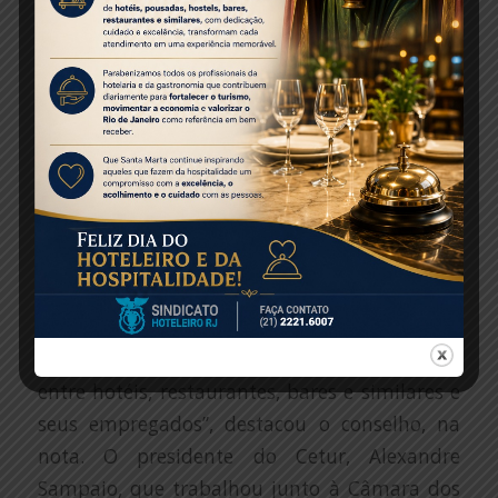
Nacional do Comércio de Bens, Serviços e
Turismo também considera positiva a sanção
da lei. Em nota, a entidade lembrou que a
medida vem sendo reivindicada há sete anos
pelo Cetur e pela Federação Nacional de
Hotéis, Restaurantes, Bares e Similares.
“Os débitos relativos às diferenças da
integração da gorjeta às férias, ao décimo
terceiro e ao Fundo de Garantia do Tempo de
Serviço (FGTS) representam o maior passivo
trabalhista oriundo das relações de trabalho
entre hotéis, restaurantes, bares e similares e
seus empregados”, destacou o conselho, na
nota. O presidente do Cetur, Alexandre
Sampaio, que trabalhou junto à Câmara dos