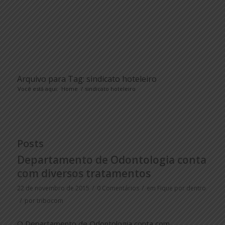
Arquivo para Tag: sindicato hoteleiro
Você está aqui:
Home
/
sindicato hoteleiro
Posts
Departamento de Odontologia conta
com diversos tratamentos
/
/
22 de novembro de 2015
0 Comentários
em
Fique por dentro
/
por
tribocom
O Departamento de Odontologia conta com