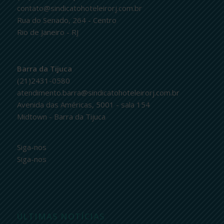
contato@sindicatohoteleirorj.com.br
Rua do Senado, 264 - Centro
Rio de Janeiro - RJ
Barra da Tijuca
(21)2431-0580
atendimento.barra@sindicatohoteleirorj.com.br
Avenida das Américas, 5001 - sala 154
Midtown - Barra da Tijuca
Siga-nos
Siga-nos
ÚLTIMAS NOTÍCIAS