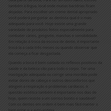
também à língua, local onde muitas bactérias ficam
alojadas. Para escolher um creme dental apropriado
você poderá perguntar ao dentista qual é o mais
adequado para você. Hoje existe uma grande
variedade de produtos feitos especialmente para
combater cáries, gengivite, manchas e sensibilidade.
Em relação à troca da escova de dente, é importante
trocá-la a cada três meses ou quando observar que
ela começa a ficar desgastada.
Quando a boca é bem cuidada os reflexos positivos da
saúde e da beleza vão para todo o corpo. Ter uma
mastigação adequada ou corrigir uma mordida pode
evitar dores de cabeça e outros desconfortos que
atingem a respiração e problemas cardíacos. A
questão estética também é importante nos dias de
hoje, quem resiste a um sorriso bonito e saudável?
Com os dentes em ordem é bem mais fácil manter o
bem estar e a auto-estima.