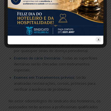
tumores, cistos e perda óssea.
Prevenção de Câncer bucal:
Será checada a face,
pescoço, língua, lábios, garganta,
bochechas e gengivas, para quaisquer sinais de
câncer bucal ou outras lesões.
Avaliação de Doenças Gengivais:
As gengivas e o
osso ao redor dos dentes são avaliados
por quaisquer sinais de doença periodontal.
Exames de cárie Dentária:
Todas as superfícies
dentárias serão checadas com instrumentos
especiais.
Exames em Tratamentos prévios:
Serão
analisadas restaurações, coroas, próteses para
verificar a ausência de problemas.
No setor odontológico do sindicato dos hoteleiros, os
associados terão acesso a profissionais qualificados