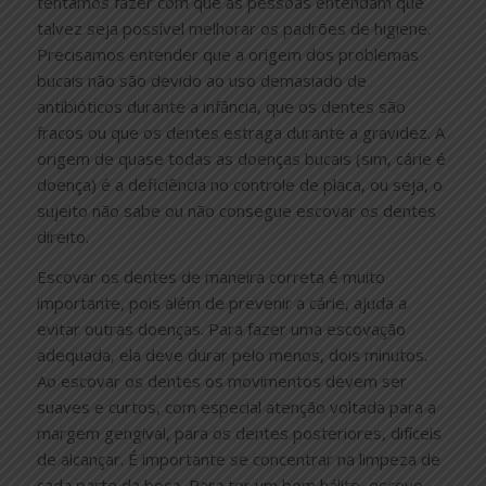
tentamos fazer com que as pessoas entendam que
talvez seja possível melhorar os padrões de higiene.
Precisamos entender que a origem dos problemas
bucais não são devido ao uso demasiado de
antibióticos durante a infância, que os dentes são
fracos ou que os dentes estraga durante a gravidez. A
origem de quase todas as doenças bucais (sim, cárie é
doença) é a deficiência no controle de placa, ou seja, o
sujeito não sabe ou não consegue escovar os dentes
direito.
Escovar os dentes de maneira correta é muito
importante, pois além de prevenir a cárie, ajuda a
evitar outras doenças. Para fazer uma escovação
adequada, ela deve durar pelo menos, dois minutos.
Ao escovar os dentes os movimentos devem ser
suaves e curtos, com especial atenção voltada para a
margem gengival, para os dentes posteriores, difíceis
de alcançar. É importante se concentrar na limpeza de
cada parte da boca, Para ter um bom hálito, escove