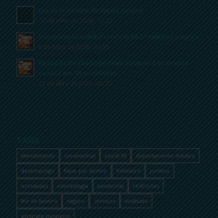
Dia do Hoteleiro do Rio de Janeiro
29 de julho de 2026 - 15:23
Recuperação tributária rende R$ 37 milhões a hotéis
8 de julho de 2026 - 19:59
Feriadão de São Jorge deve aquecer a economia
carioca em R$ 50 milhões
22 de abril de 2026 - 05:55
TAGS
atendimento
coronavírus
covid-19
departamento médico
desemprego
fique por dentro
hoteleiro
jurídico
novidades
odontologia
pandemia
restrições
Rio de Janeiro
seguro
serviços
sindicato
sindicato hoteleiro