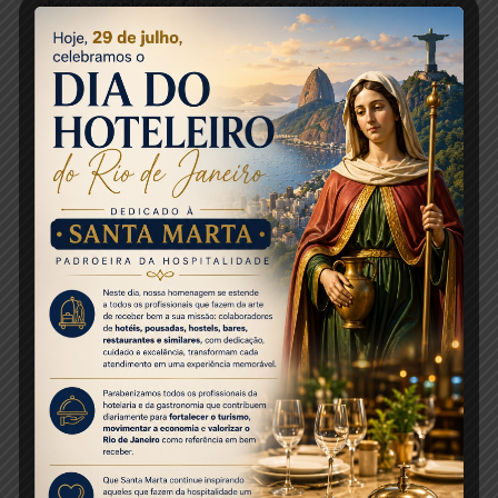
elimina problemas futuros no aparelho digestivo, além
de deixar a pessoa mais disposta. Cerca de 90% das
causas do mau hálito estão na boca. Escovar os dentes
e a língua é essencial, assim como visitar o dentista
duas vezes ao ano também pode evitar uma situação
desagradável.
A realização de uma consulta odontológica periódica é
mais importante e mais complexa do que muitos
imaginam. Muitas doenças têm sintomas que
aparecem na cavidade bucal. Por isso, um exame
detalhado será feito por seu dentista na sua consulta
inicial:
Anamnese:
Será feita uma pesquisa detalhada a
respeito da sua saúde médica para verificar
fatores que possam interferir no atendimento
odontológico ou em medicações.
Exames Radiográficos:
São essenciais para a
detecção de cáries, doenças periodontais,