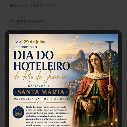
Horário: 09h às 18h
Organizador
Braztoa
Telefone:+55 11 3259-9500
Website:
http://braztoa.com.br/
Fonte: Mercado e Eventos
Foto: Reprodução
Share this entry