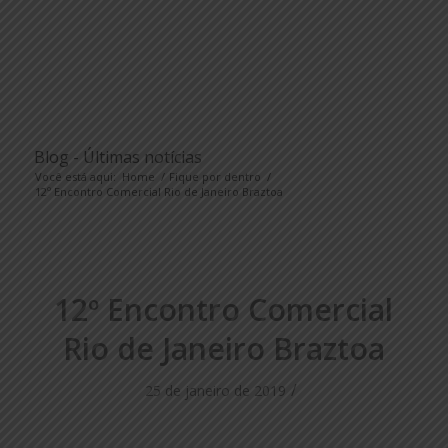
Blog - Últimas notícias
Você está aqui:
Home
/
Fique por dentro
/
12º Encontro Comercial Rio de Janeiro Braztoa
12º Encontro Comercial
Rio de Janeiro Braztoa
/
25 de janeiro de 2019