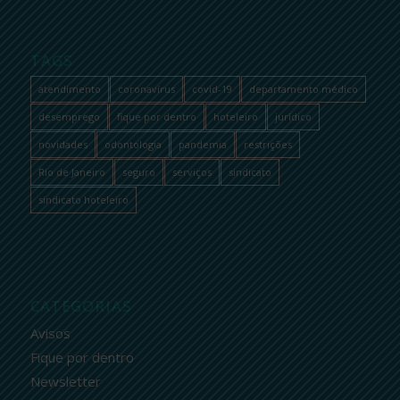
TAGS
atendimento
coronavírus
covid-19
departamento médico
desemprego
fique por dentro
hoteleiro
jurídico
novidades
odontologia
pandemia
restrições
Rio de Janeiro
seguro
serviços
sindicato
sindicato hoteleiro
CATEGORIAS
Avisos
Fique por dentro
Newsletter