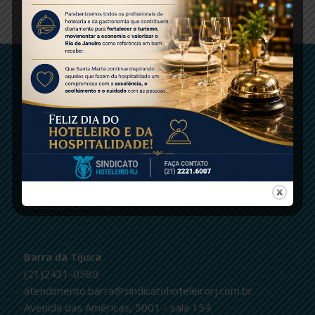
ENTRE EM CONTATO
logo
Centro
(21)2221-6007 | fax.: 2232-2657
contato@sindicatohoteleirorj.com.br
Rua do Senado, 264 - Centro
Rio de Janeiro - RJ
Barra da Tijuca
(21)2431-0580
atendimento.barra@sindicatohoteleirorj.com.br
Avenida das Américas, 5001 - sala 154