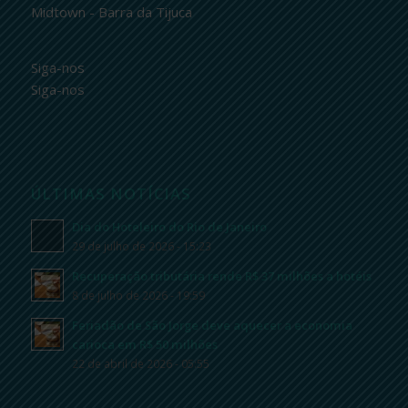
Midtown - Barra da Tijuca
Siga-nos
Siga-nos
ÚLTIMAS NOTÍCIAS
Dia do Hoteleiro do Rio de Janeiro
29 de julho de 2026 - 15:23
Recuperação tributária rende R$ 37 milhões a hotéis
8 de julho de 2026 - 19:59
Feriadão de São Jorge deve aquecer a economia
carioca em R$ 50 milhões
22 de abril de 2026 - 05:55