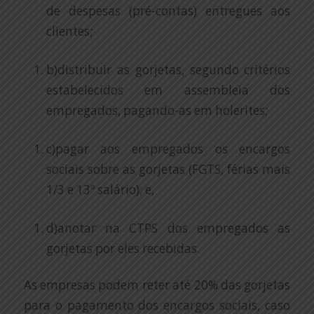
de despesas (pré-contas) entregues aos
clientes;
b)distribuir as gorjetas, segundo critérios
estabelecidos em assembleia dos
empregados, pagando-as em holerites;
c)pagar aos empregados os encargos
sociais sobre as gorjetas (FGTS, férias mais
1/3 e 13º salário); e,
d)anotar na CTPS dos empregados as
gorjetas por eles recebidas.
As empresas podem reter até 20% das gorjetas
para o pagamento dos encargos sociais, caso