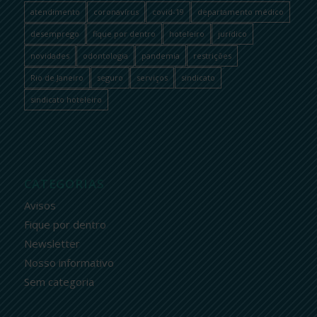
atendimento
coronavírus
covid-19
departamento médico
desemprego
fique por dentro
hoteleiro
jurídico
novidades
odontologia
pandemia
restrições
Rio de Janeiro
seguro
serviços
sindicato
sindicato hoteleiro
CATEGORIAS
Avisos
Fique por dentro
Newsletter
Nosso informativo
Sem categoria