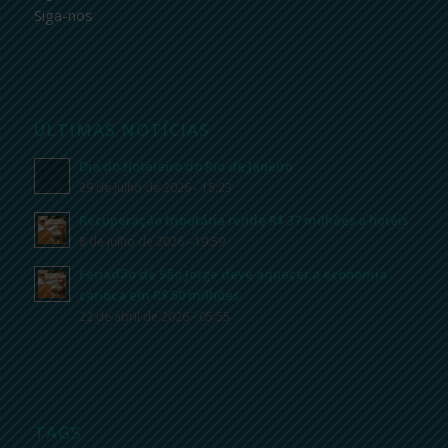
Siga-nos
ÚLTIMAS NOTÍCIAS
Dia do Hoteleiro do Rio de Janeiro
29 de julho de 2026 - 15:23
Recuperação tributária rende R$ 37 milhões a hotéis
8 de julho de 2026 - 19:59
Feriadão de São Jorge deve aquecer a economia
carioca em R$ 50 milhões
22 de abril de 2026 - 05:55
TAGS