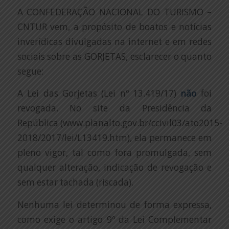
A CONFEDERAÇÃO NACIONAL DO TURISMO –
CNTUR vem, a propósito de boatos e notícias
inverídicas divulgadas na internet e em redes
sociais sobre as GORJETAS, esclarecer o quanto
segue:
A Lei das Gorjetas (Lei nº 13.419/17)
não
foi
revogada. No site da Presidência da
República (www.planalto.gov.br/ccivil03/ato2015-
2018/2017/lei/L13419.htm), ela permanece em
pleno vigor, tal como fora promulgada, sem
qualquer alteração, indicação de revogação e
sem estar tachada (riscada).
Nenhuma lei determinou de forma expressa,
como exige o artigo 9º da Lei Complementar