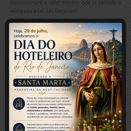
continuariam a valer mesmo que se considere
revogada a Lei das Gorjetas?
R.4 – Sem dúvida que sim. Inclusive, após a
Reforma Trabalhista, as Convenções e Acordos
ganharam ainda mais força. Tais
instrumentos de negociação coletiva
prevalecem sobre a própria lei.
P.5 – Então em uma cidade como São Paulo,
por exemplo, em que há Convenção Coletiva
específica das Gorjetas, nada mudaria, mesmo
a se considerar a revogação da Lei das
Gorjetas?
R.5 – Exatamente. Vale a Convenção Coletiva
da localidade. Assim, no exemplo de São Paulo,