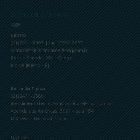
ENTRE EM CONTATO
logo
Centro
(21)2221-6007 | fax.: 2232-2657
contato@sindicatohoteleirorj.com.br
Rua do Senado, 264 - Centro
Rio de Janeiro - RJ
Barra da Tijuca
(21)2431-0580
atendimento.barra@sindicatohoteleirorj.com.br
Avenida das Américas, 5001 - sala 154
Midtown - Barra da Tijuca
Siga-nos