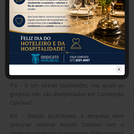
cuja Convenção Coletiva contém, em linhas
gerais, as mesmas regras da Lei das Gorjetas
não mudaria absolutamente nada. As
empresas devem seguir observando as regras
dessa Convenção Coletiva, inclusive em
relação aos Termos de Implantação das
Gorjetas. Em São Paulo, estariam irregulares
apenas as empresas que não formalizaram os
Termos de Implantação das Gorjetas
P.6 – E em outras localidades, nas quais as
gorjetas não são disciplinadas em Convenção
Coletiva?
R.6 – Nessas localidades, a empresa deve
procurar celebrar Acordo Coletivo com o
sindicato profissional respectivo. Frise-se que o