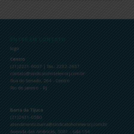
ENTRE EM CONTATO
logo
Centro
(21)2221-6007 | fax.: 2232-2657
contato@sindicatohoteleirorj.com.br
Rua do Senado, 264 - Centro
Rio de Janeiro - RJ
Barra da Tijuca
(21)2431-0580
atendimento.barra@sindicatohoteleirorj.com.br
Avenida das Américas, 5001 - sala 154