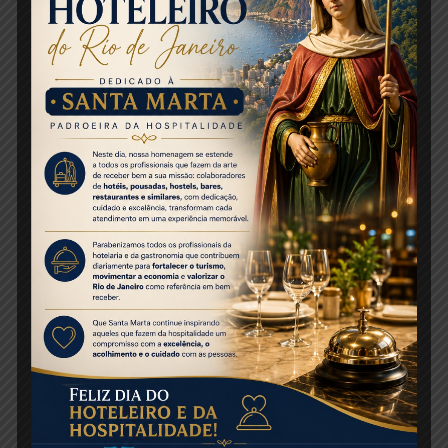
técnicos de Tráfego da CET Rio, Bruno Mendes
Marques, Renato Teixeira e Luiz Gustavo.
Na reunião, os participantes ressaltaram a
necessidade de atuação mais efetiva das
entidades envolvidas no ordenamento urbano
para que seja possível um choque de ordem
nos locais. A SMTR se comprometeu a realizar
ações de fiscalização dos táxis que ali operam
e a desenvolver um plano de intervenção com
um calendário fixo, de forma que a nova
prática seja adotada pela nova gestão
municipal.
A CET Rio revelou que já existe um estudo para
transformar a praça São Judas Tadeu, que fica