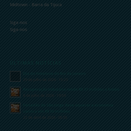
Midtown - Barra da Tijuca
Siga-nos
Siga-nos
ÚLTIMAS NOTÍCIAS
Dia do Hoteleiro do Rio de Janeiro
29 de julho de 2026 - 15:23
Recuperação tributária rende R$ 37 milhões a hotéis
8 de julho de 2026 - 19:59
Feriadão de São Jorge deve aquecer a economia
carioca em R$ 50 milhões
22 de abril de 2026 - 05:55