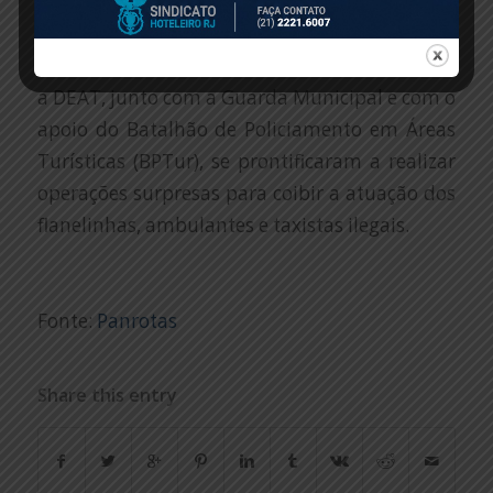
ao lado da entrada da estação do Trem do
Corcovado, em uma grande área de embarque
e desembarque para os veículos de Turismo. Já
a DEAT, junto com a Guarda Municipal e com o
apoio do Batalhão de Policiamento em Áreas
Turísticas (BPTur), se prontificaram a realizar
operações surpresas para coibir a atuação dos
flanelinhas, ambulantes e taxistas ilegais.
Fonte:
Panrotas
Share this entry