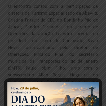
O encontro contou com a participação da
diretora de Turismo Especializado da Abav-RJ,
Cristina Fritsch; do CEO do Bondinho Pão de
Açúcar, Sandro Fernandes; do gerente de
Operações da atração, Leandro Lacerda; do
presidente do Trem do Corcovado, Savio
Neves, acompanhado pelo diretor de
Operações, Riccardo Pina; do secretário
municipal de Transportes do Rio de Janeiro
(SMTR), Paulo Jobim Filho, junto com o
subsecretário Allan Borges Nogueira; do
comandante da Guarda Municipal, José
Ricardo Soares da Silva; da delegada titular da
Delegacia Especial de Apoio ao Turismo
(DEAT), Patricia Alemany; e dos coordenadores