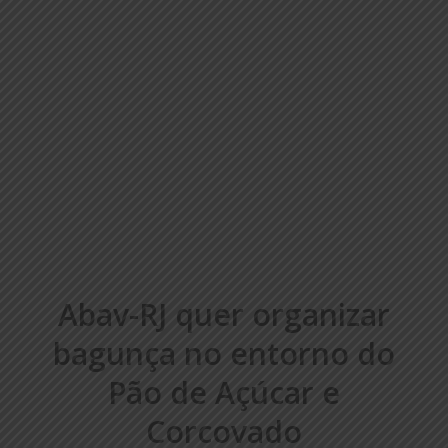
Abav-RJ quer organizar
bagunça no entorno do
Pão de Açúcar e
Corcovado