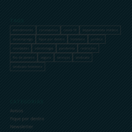
TAGS
atendimento
coronavírus
covid-19
departamento médico
desemprego
fique por dentro
hoteleiro
jurídico
novidades
odontologia
pandemia
restrições
Rio de Janeiro
seguro
serviços
sindicato
sindicato hoteleiro
CATEGORIAS
Avisos
Fique por dentro
Newsletter