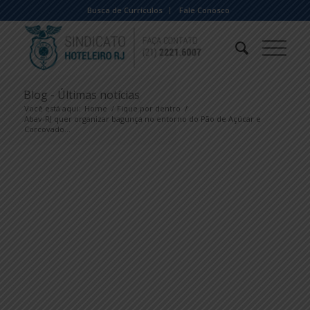
Busca de Currículos
Fale Conosco
Blog - Últimas notícias
Você está aqui:
Home
/
Fique por dentro
/
Abav-RJ quer organizar bagunça no entorno do Pão de Açúcar e
Corcovado...