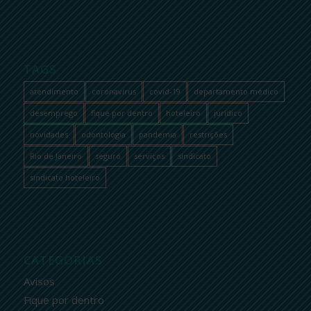
TAGS
atendimento
coronavírus
covid-19
departamento médico
desemprego
fique por dentro
hoteleiro
jurídico
novidades
odontologia
pandemia
restrições
Rio de Janeiro
seguro
serviços
sindicato
sindicato hoteleiro
CATEGORIAS
Avisos
Fique por dentro