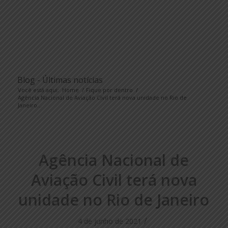
Blog - Últimas notícias
Você está aqui:
Home
/
Fique por dentro
/
Agência Nacional de Aviação Civil terá nova unidade no Rio de
Janeiro...
Agência Nacional de
Aviação Civil terá nova
unidade no Rio de Janeiro
/
4 de junho de 2021