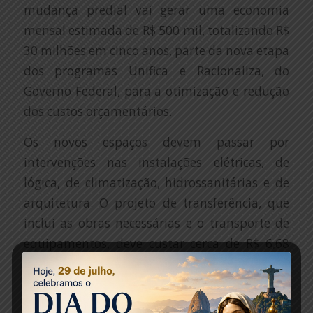
mudança predial vai gerar uma economia
mensal estimada de R$ 500 mil, totalizando R$
30 milhões em cinco anos, parte da nova etapa
dos programas Unifica e Racionaliza, do
Governo Federal, para a otimização e redução
dos custos orçamentários.
Os novos espaços devem passar por
intervenções nas instalações elétricas, de
lógica, de climatização, hidrossanitárias e de
arquitetura. O projeto de transferência, que
inclui as obras necessárias e o transporte de
equipamentos, deve custar cerca de R$ 6,68
milhões, que serão pagos em
aproximadamente 13 meses, com a economia
gerada. A mudança para o Palácio da Fazenda