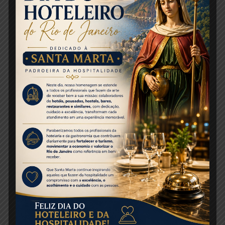
está prevista para o primeiro semestre de
2022.
Atualmente, além da unidade do Rio de
Janeiro, também estão em vigor
procedimentos e negociações para
transferência das instalações do Núcleo
Regional de Aviação Civil (Nurac) de Curitiba,
que deverá ser anunciada ainda este ano.
Fonte:
Mercado&Eventos
Share this entry