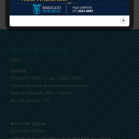
ENTRE EM CONTATO
logo
Centro
(21)2221-6007 | fax.: 2232-2657
contato@sindicatohoteleirorj.com.br
Rua do Senado, 264 - Centro
Rio de Janeiro - RJ
Barra da Tijuca
(21)2431-0580
atendimento.barra@sindicatohoteleirorj.com.br