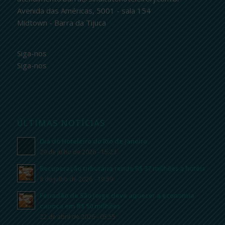
Avenida das Américas, 5001 - sala 154
Midtown - Barra da Tijuca
Siga-nos
Siga-nos
ÚLTIMAS NOTÍCIAS
Dia do Hoteleiro do Rio de Janeiro
29 de julho de 2026 - 15:23
Recuperação tributária rende R$ 37 milhões a hotéis
8 de julho de 2026 - 19:59
Feriadão de São Jorge deve aquecer a economia
carioca em R$ 50 milhões
22 de abril de 2026 - 05:55