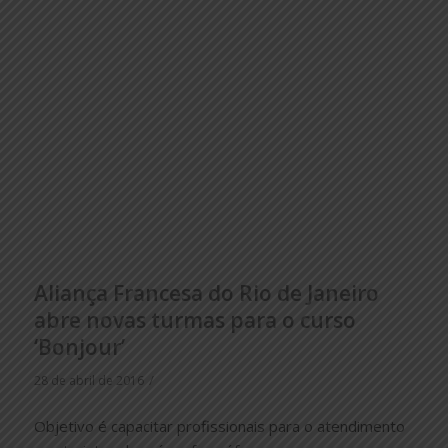
Aliança Francesa do Rio de Janeiro
abre novas turmas para o curso
‘Bonjour’
/
28 de abril de 2016
Objetivo é capacitar profissionais para o atendimento