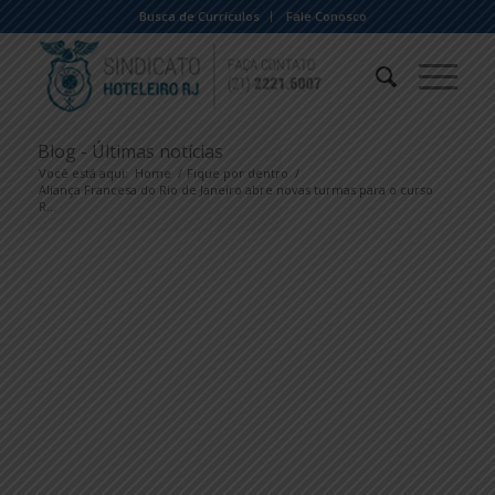
Busca de Currículos
Fale Conosco
Blog - Últimas notícias
Você está aqui:
Home
/
Fique por dentro
/
Aliança Francesa do Rio de Janeiro abre novas turmas para o curso
R...