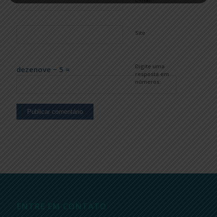
Site
Digite uma
dezenove − 5 =
resposta em
números:
ENTRE EM CONTATO