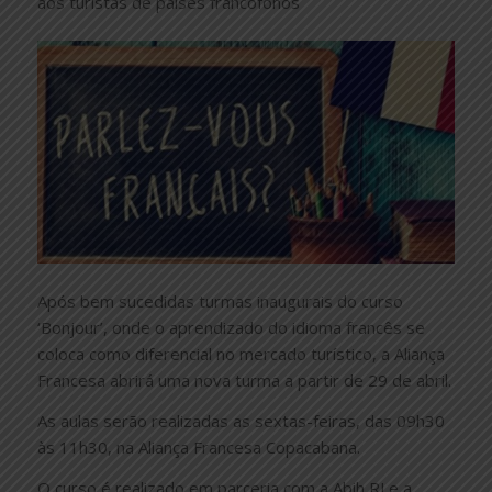
aos turistas de países francófonos
Após bem sucedidas turmas inaugurais do curso
‘Bonjour’, onde o aprendizado do idioma francês se
coloca como diferencial no mercado turístico, a Aliança
Francesa abrirá uma nova turma a partir de 29 de abril.
As aulas serão realizadas as sextas-feiras, das 09h30
às 11h30, na Aliança Francesa Copacabana.
O curso é realizado em parceria com a Abih RJ e a