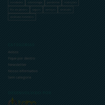
novidades
odontologia
pandemia
restrições
Rio de Janeiro
seguro
serviços
sindicato
sindicato hoteleiro
CATEGORIAS
Avisos
Fique por dentro
Newsletter
Nosso informativo
Sem categoria
DESENVOLVIDO POR