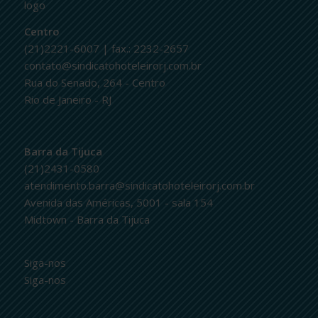
logo
Centro
(21)2221-6007 | fax.: 2232-2657
contato@sindicatohoteleirorj.com.br
Rua do Senado, 264 - Centro
Rio de Janeiro - RJ
Barra da Tijuca
(21)2431-0580
atendimento.barra@sindicatohoteleirorj.com.br
Avenida das Américas, 5001 - sala 154
Midtown - Barra da Tijuca
Siga-nos
Siga-nos