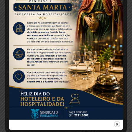
0
RESPOSTAS
Deixe uma resposta
Want to join the discussion?
Feel free to contribute!
*
Nome
*
E-mail