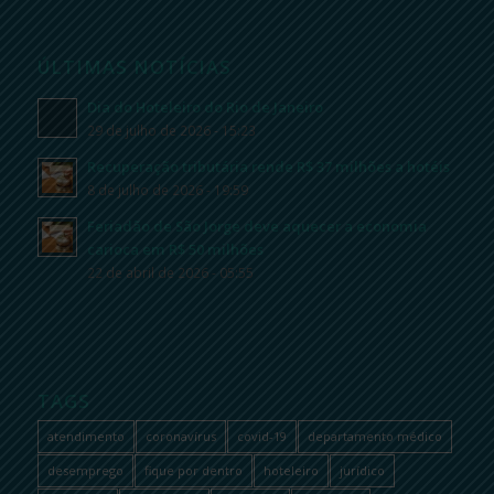
ÚLTIMAS NOTÍCIAS
Dia do Hoteleiro do Rio de Janeiro
29 de julho de 2026 - 15:23
Recuperação tributária rende R$ 37 milhões a hotéis
8 de julho de 2026 - 19:59
Feriadão de São Jorge deve aquecer a economia
carioca em R$ 50 milhões
22 de abril de 2026 - 05:55
TAGS
atendimento
coronavírus
covid-19
departamento médico
desemprego
fique por dentro
hoteleiro
jurídico