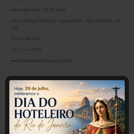
Início das aulas: 29 de abril
Local: Aliança Francesa Copacabana – Rua Duvivier, 43 /
102
Preço: R$ 360
Tel: 2541-9497
www.rioaliancafrancesa.com.br
Fonte: Jornal do Brasil
Share this entry