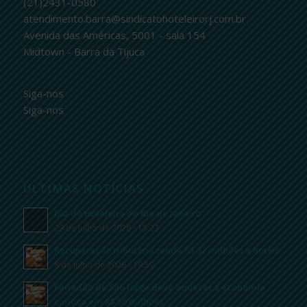
(21)2431-0580
atendimento.barra@sindicatohoteleirorj.com.br
Avenida das Américas, 5001 - sala 154
Midtown - Barra da Tijuca
Siga-nos
Siga-nos
ÚLTIMAS NOTÍCIAS
Dia do Hoteleiro do Rio de Janeiro
29 de julho de 2026 - 15:23
Recuperação tributária rende R$ 37 milhões a hotéis
8 de julho de 2026 - 19:59
Feriadão de São Jorge deve aquecer a economia
carioca em R$ 50 milhões