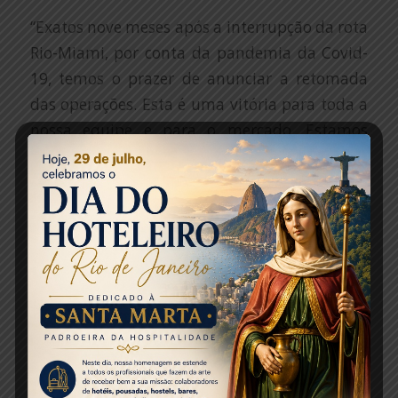
“Exatos nove meses após a interrupção da rota
Rio-Miami, por conta da pandemia da Covid-
19, temos o prazer de anunciar a retomada
das operações. Esta é uma vitória para toda a
nossa equipe e para o mercado. Estamos
confiantes de que teremos bons resultados e
com esperança de continuar expandido nossa
malha para o Brasil”, afirma Alexandre
Cavalcanti, diretor de Vendas da American
Airlines para o Brasil.
O executivo destaca os 30 anos de operações
da AA no Brasil e se mantém otimista sobre a
retomada gradual das viagens aéreas e a
recuperação do setor. “As pessoas já estão