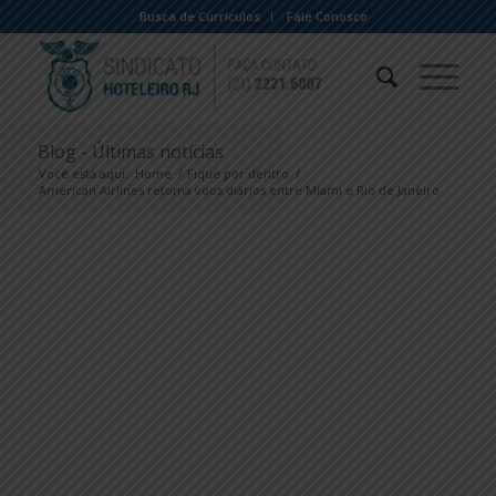
Busca de Currículos
Fale Conosco
Blog - Últimas notícias
Você está aqui:
Home
/
Fique por dentro
/
American Airlines retoma voos diários entre Miami e Rio de Janeiro