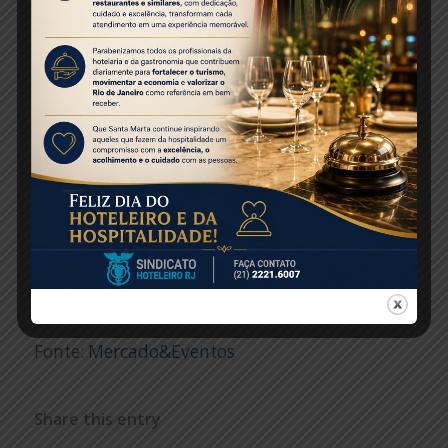
voltando a voar. Renovamos nossos protocolos
de segurança e higienização das aeronaves e
dispomos dos mais modernos equipamentos
de renovação de ar, como os filtros HEPA, com
o intuito de oferecer mais tranquilidade aos
passageiros. Com essas medidas e os demais
avanços no combate à pandemia, as pessoas
estão recuperando a confiança em viajar e
vemos grande oportunidades”, acrescentou
Alexandre.
Fonte:
Mercado&Eventos
Share this entry