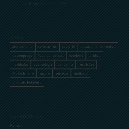
22 de abril de 2026 - 05:55
TAGS
atendimento
coronavírus
covid-19
departamento médico
desemprego
fique por dentro
hoteleiro
jurídico
novidades
odontologia
pandemia
restrições
Rio de Janeiro
seguro
serviços
sindicato
sindicato hoteleiro
CATEGORIAS
Avisos