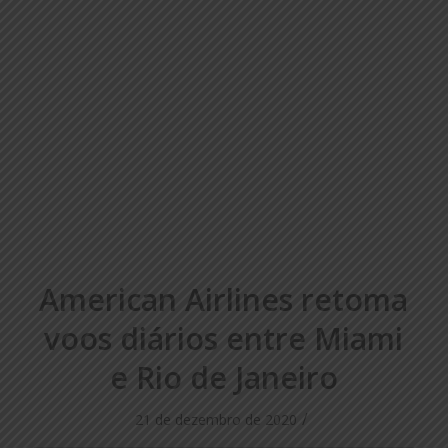
American Airlines retoma
voos diários entre Miami
e Rio de Janeiro
/
21 de dezembro de 2020