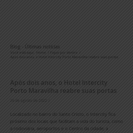
Blog - Últimas notícias
Você está aqui:
Home
/
Fique por dentro
/
Após dois anos, o Hotel Intercity Porto Maravilha reabre suas portas
Após dois anos, o Hotel Intercity
Porto Maravilha reabre suas portas
/
26 de agosto de 2022
Localizado no bairro do Santo Cristo, o Intercity fica
próximo dos locais que facilitam a vida do turista, como
a rodoviária, aeroportos e o Centro da cidade; a