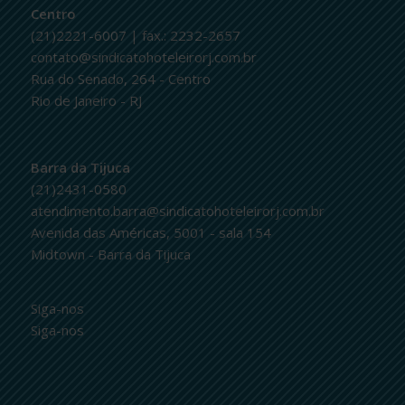
Centro
(21)2221-6007 | fax.: 2232-2657
contato@sindicatohoteleirorj.com.br
Rua do Senado, 264 - Centro
Rio de Janeiro - RJ
Barra da Tijuca
(21)2431-0580
atendimento.barra@sindicatohoteleirorj.com.br
Avenida das Américas, 5001 - sala 154
Midtown - Barra da Tijuca
Siga-nos
Siga-nos