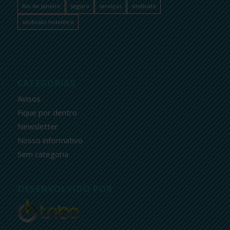
Rio de Janeiro
seguro
serviços
sindicato
sindicato hoteleiro
CATEGORIAS
Avisos
Fique por dentro
Newsletter
Nosso informativo
Sem categoria
DESENVOLVIDO POR