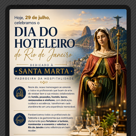
ao Diário do Porto.
O Intercity Porto Maravilha conta com os
apartamentos Standard, com quartos de 20m², ar
condicionado, minibar, cama queen size, mesa de
trabalho, cofre e telefone. Nas instalações do hotel, há
academia, restaurante, piscina externa, sala de
eventos, lobby bar e estacionamento. Como
diferencial, o hotel se destaca pela localização,
estando a 20 minutos dos aeroportos do Galeão e
Santos Dumont, a 2 minutos da rodoviária Novo Rio e a
4km do Centro.
Um dos planos do Hotel é atrair mais pessoas ao
Porto Maravilha, já que a Região Portuária tem se
desenvolvido como um pólo residencial com novas
atrações de lazer para o público. Além disso, o
crescimento da área corporativa também é notável,
com diversas novas empresas. Com a volta do hotel, o