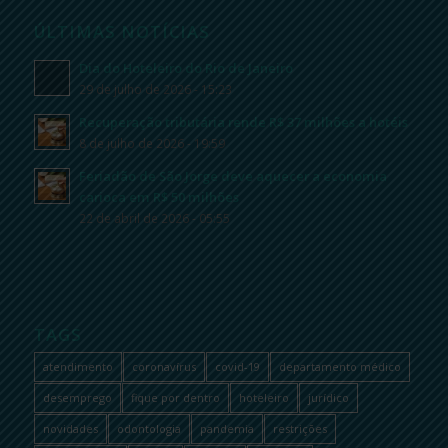
ÚLTIMAS NOTÍCIAS
Dia do Hoteleiro do Rio de Janeiro
29 de julho de 2026 - 15:23
Recuperação tributária rende R$ 37 milhões a hotéis
8 de julho de 2026 - 19:59
Feriadão de São Jorge deve aquecer a economia
carioca em R$ 50 milhões
22 de abril de 2026 - 05:55
TAGS
atendimento
coronavírus
covid-19
departamento médico
desemprego
fique por dentro
hoteleiro
jurídico
novidades
odontologia
pandemia
restrições