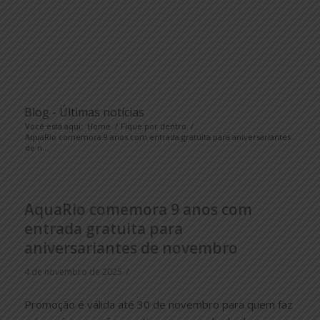
Blog - Últimas notícias
Você está aqui:
Home
/
Fique por dentro
/
AquaRio comemora 9 anos com entrada gratuita para aniversariantes
de n...
AquaRio comemora 9 anos com
entrada gratuita para
aniversariantes de novembro
/
4 de novembro de 2025
Promoção é válida até 30 de novembro para quem faz