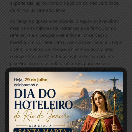
experiência, aproximando o público da biodiversidade
de forma lúdica e educativa.
Ao longo de quase uma década, o AquaRio já recebeu
mais de oito milhões de visitantes e se firmou como
referência em pesquisa científica e conservação
marinha. Em parceria com universidades como a UFRJ e
a UERJ, o Centro de Pesquisa Científica do AquaRio
conduz cerca de 30 estudos, entre eles um projeto
pioneiro sobre o uso de probióticos para evitar o
branqueamento de corais — premiado e reconhecido
internacionalmente.
O aquário é também a única instituição do mundo a
reproduzir a raia-borboleta (Gymnura altavela),
espécie nativa e ameaçada, além de desenvolver
programas de reprodução de tubarões e cavalos-
marinhos. Certificado pela Associação de Zoológicos e
Aquários do Brasil (AZAB), em parceria com a Wild
Welfare Worldwide, o AquaRio é reconhecido por suas