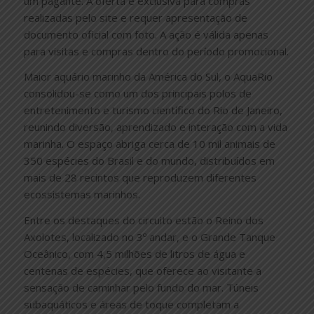
um pagante. A oferta é exclusiva para compras
realizadas pelo site e requer apresentação de
documento oficial com foto. A ação é válida apenas
para visitas e compras dentro do período promocional.
Maior aquário marinho da América do Sul, o AquaRio
consolidou-se como um dos principais polos de
entretenimento e turismo científico do Rio de Janeiro,
reunindo diversão, aprendizado e interação com a vida
marinha. O espaço abriga cerca de 10 mil animais de
350 espécies do Brasil e do mundo, distribuídos em
mais de 28 recintos que reproduzem diferentes
ecossistemas marinhos.
Entre os destaques do circuito estão o Reino dos
Axolotes, localizado no 3º andar, e o Grande Tanque
Oceânico, com 4,5 milhões de litros de água e
centenas de espécies, que oferece ao visitante a
sensação de caminhar pelo fundo do mar. Túneis
subaquáticos e áreas de toque completam a