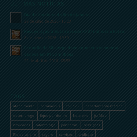
ÚLTIMAS NOTÍCIAS
Dia do Hoteleiro do Rio de Janeiro
29 de julho de 2026 - 15:23
Recuperação tributária rende R$ 37 milhões a hotéis
8 de julho de 2026 - 19:59
Feriadão de São Jorge deve aquecer a economia
carioca em R$ 50 milhões
22 de abril de 2026 - 05:55
TAGS
atendimento
coronavírus
covid-19
departamento médico
desemprego
fique por dentro
hoteleiro
jurídico
novidades
odontologia
pandemia
restrições
Rio de Janeiro
seguro
serviços
sindicato