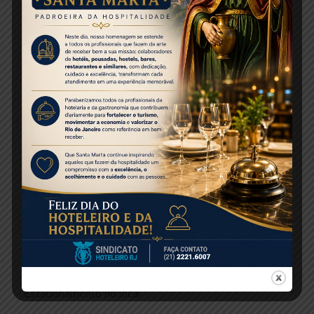
boas práticas de bem-estar animal e recebeu o selo
Friend of the Sea, concedido pessoalmente pelo
fundador do projeto, Paolo Bray.
O percurso de 26 mil metros quadrados também
abriga o Museu de Cera, o Mar de Espelhos — maior
instalação imersiva de espelhos da América Latina — e
o Globo Experience (GEX), parque interativo da TV
Globo. Essas atrações são opcionais e não estão
incluídas na promoção de aniversário.
Serviço:
Endereço: Praça Muhammad Ali, Gamboa – Rio de
Janeiro (RJ)
Funcionamento: diariamente, das 9h às 17h (entrada
permitida até 16h)
Ingressos: site
Estacionamento no local