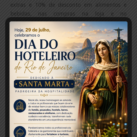
extras e 10% de desconto em alimentos e
bebidas, nas compras na loja e no
estacionamento.
O passaporte individual, no valor de R$ 180 dá
acesso a um adulto e a possibilidade de
inclusão de três dependentes menores de
idade, a um custo adicional de R$ 60, cada.
Para as famílias que queiram estar reunidas
nessa aventura subaquática, há a opção do
passaporte familiar, que custa R$ 360 e dá
acesso a dois adultos e duas crianças e oferece
a possibilidade de inclusão de até mais três
dependentes menores de idade (R$ 60, cada). O
pagamento pode ser feito em até 6x sem juros
no cartão de crédito, com parcela mínima de