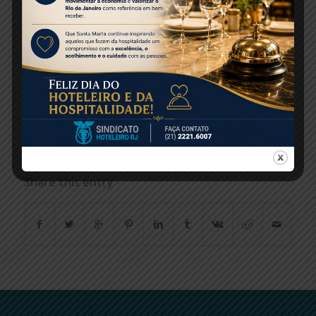
R$ 60.
No local, os visitantes vão poder conhecer os
ecossistemas marinhos brasileiros, com mais
de 350 espécies e um tanque oceânico com
raias e tubarões.
Fonte: Jornal de Turismo
Share this entry