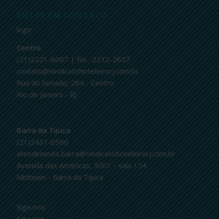
ENTRE EM CONTATO
logo
Centro
(21)2221-6007 | fax.: 2232-2657
contato@sindicatohoteleirorj.com.br
Rua do Senado, 264 - Centro
Rio de Janeiro - RJ
Barra da Tijuca
(21)2431-0580
atendimento.barra@sindicatohoteleirorj.com.br
Avenida das Américas, 5001 - sala 154
Midtown - Barra da Tijuca
Siga-nos
Siga-nos