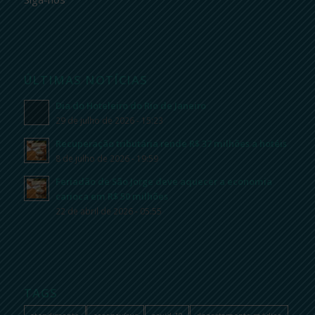
ÚLTIMAS NOTÍCIAS
Dia do Hoteleiro do Rio de Janeiro
29 de julho de 2026 - 15:23
Recuperação tributária rende R$ 37 milhões a hotéis
8 de julho de 2026 - 19:59
Feriadão de São Jorge deve aquecer a economia
carioca em R$ 50 milhões
22 de abril de 2026 - 05:55
TAGS