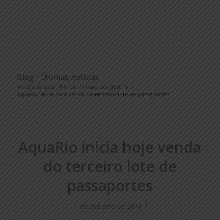
Blog - Últimas notícias
Você está aqui:
Home
/
Fique por dentro
/
AquaRio inicia hoje venda do terceiro lote de passaportes
AquaRio inicia hoje venda
do terceiro lote de
passaportes
/
11 de outubro de 2016