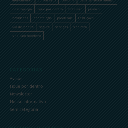
atendimento
coronavírus
covid-19
departamento médico
desemprego
fique por dentro
hoteleiro
jurídico
novidades
odontologia
pandemia
restrições
Rio de Janeiro
seguro
serviços
sindicato
sindicato hoteleiro
CATEGORIAS
Avisos
Fique por dentro
Newsletter
Nosso informativo
Sem categoria