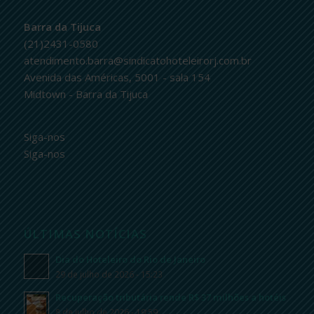
Barra da Tijuca
(21)2431-0580
atendimento.barra@sindicatohoteleirorj.com.br
Avenida das Américas, 5001 - sala 154
Midtown - Barra da Tijuca
Siga-nos
Siga-nos
ÚLTIMAS NOTÍCIAS
Dia do Hoteleiro do Rio de Janeiro
29 de julho de 2026 - 15:23
Recuperação tributária rende R$ 37 milhões a hotéis
8 de julho de 2026 - 19:59