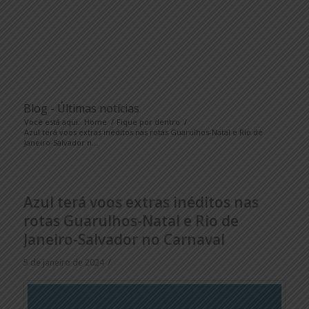
Blog - Últimas notícias
Você está aqui:
Home
/
Fique por dentro
/
Azul terá voos extras inéditos nas rotas Guarulhos-Natal e Rio de
Janeiro-Salvador n...
Azul terá voos extras inéditos nas
rotas Guarulhos-Natal e Rio de
Janeiro-Salvador no Carnaval
/
5 de janeiro de 2024