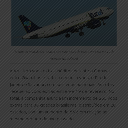
Durante as festividades, os dias com maior pico de voos extras são 9 e 10 de
fevereiro (Luis Neves)
A Azul terá voos extras inéditos durante o Carnaval
entre Guarulhos e Natal, com cinco voos, e Rio de
Janeiro e Salvador, com seis voos adicionais. As rotas
receberão voos extras entre 9 e 19 de fevereiro. No
total, a companhia anuncia um incremento de 265 voos
extras para 38 cidades brasileiras, distribuídos em 20
estados, com um aumento de 55% em relação ao
mesmo período do ano passado.