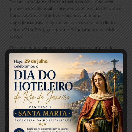
“Essas rotas já existem na malha da Azul, mas pela
primeira vez disponibilizaremos voos exclusivos para o
Carnaval. Nosso objetivo é proporcionar uma
experiência única e agradável para os nossos clientes”,
afirma Vitor Silva, gerente de Planejamento de Malha
da Azul.
Durante as festividades, os dias com maior pico de
voos extras são 9 e 10 de fevereiro. Já no fim da folia,
os dias com maior volume de voos adicionais serão 13
e 14 de fevereiro. “Criamos uma malha que vai atender
as expectativas daqueles que desejam curtir as festas
e aproveitar as férias para descansar, visitar a família
ou conhecer uma das mais de 150 cidades para onde a
Azul voa”, complementa a executivo.
Fonte: Mercado&Eventos