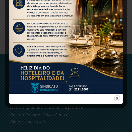
Share this entry
ENTRE EM CONTATO
logo
Centro
(21)2221-6007 | fax.: 2232-2657
contato@sindicatohoteleirorj.com.br
Rua do Senado, 264 - Centro
Rio de Janeiro - RJ