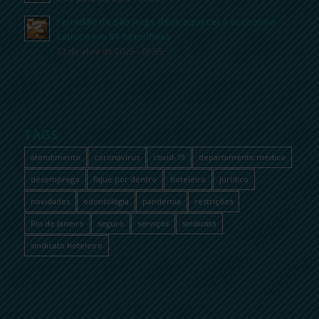
Feriadão de São Jorge deve aquecer a economia
carioca em R$ 50 milhões
22 de abril de 2026 - 05:55
TAGS
atendimento
coronavírus
covid-19
departamento médico
desemprego
fique por dentro
hoteleiro
jurídico
novidades
odontologia
pandemia
restrições
Rio de Janeiro
seguro
serviços
sindicato
sindicato hoteleiro