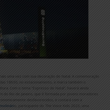
ais uma vez com sua decoração de Natal. A comemoração
r das 18h30, no estacionamento, e marca também o
tura. Com o tema “Expresso de Natal”, haverá ainda
m do Rio de Janeiro, que é formada por jovens moradores
onomicamente desfavorecidos, e contará com a
molinári
o, participante do The Voice Kids 2023, uma