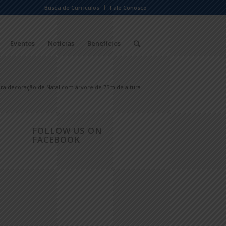
Busca de Currículos
Fale Conosco
Eventos
Notícias
Benefícios
ra decoração de Natal com árvore de 75m de altura...
FOLLOW US ON
FACEBOOK