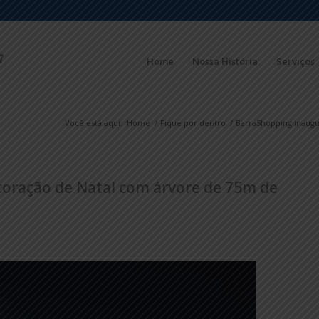
Home
Nossa História
Serviços
Você está aqui:
Home
/
Fique por dentro
/
BarraShopping inaugu
oração de Natal com árvore de 75m de