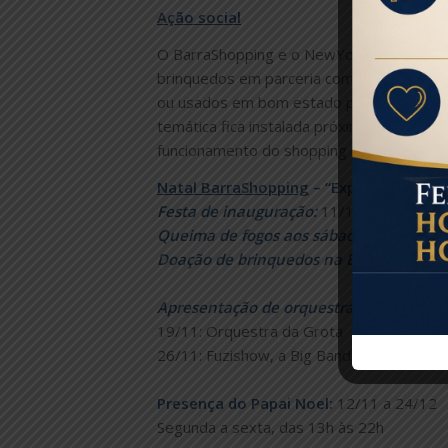
Ação social
O BarraShopping e o NewYorkCityCenter
brinquedos em parceria com a ONG Viva R
ou usados em bom estado para serem desti
temática fica instalada próxima à Starbuck
funcionamento do shopping até o dia 17/1
Natal BarraShopping
– “Expresso de Nat
Festa de inauguração:
11/11, às 19h
Queima de fogos aos sábados
: 18/11, 2
Doação de brinquedos na Expansão 7
: 
Apresentação de orquestras aos doming
19/11: Orquestra da Grota
26/11: Fuzishow, a Big Band da Marinha do
Presença do Papai Noel:
12/11 a 24/12
Segunda a sexta, das 13h às 22h