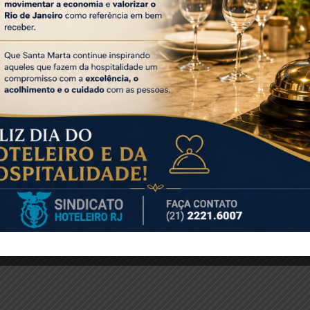
 promovem mais uma vez a campanha de arrecadação de
io. Os clientes são convidados a doarem brinquedos novos
nados às crianças assistidas pela organização. A caixa
s, no Nível Américas, durante todo o horário de
2.
al’
5/11 e 02/12, às 19h
até 17/12
os, às 19h
:
 Brasil