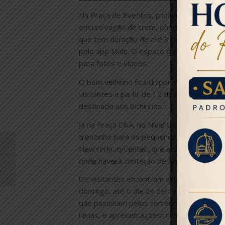
Na Praça de Eventos, próxima à Entrada I
em um vagão de trem, onde painéis de LED
que tem duração de até 3 minutos e capa
pelo app Multi. O espaço conta ainda com
para fotos e vídeos.
O bom velhinho fica disponível para foto
visitantes a partir de 12 de novembro. P
destinado aos bichinhos.
Já na Praça C&A, no Nível Lagoa, a “Estaç
trenzinho para os pequenos. Além disso, 
Rio de Janeiro destaca
NewYorkCityCenter, que acaba de passar p
atrativos no Festuris
onde haverá contação de histórias para o
Gramado
Os visitantes encontram ainda uma progr
domingo, até o dia 24 de dezembro. As at
que passeiam pelos corredores em pernas
renas, e apresentações musicais nos corr