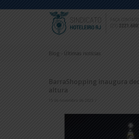
Blog - Últimas notícias
BarraShopping inaugura dec
altura
/
15 de novembro de 2023