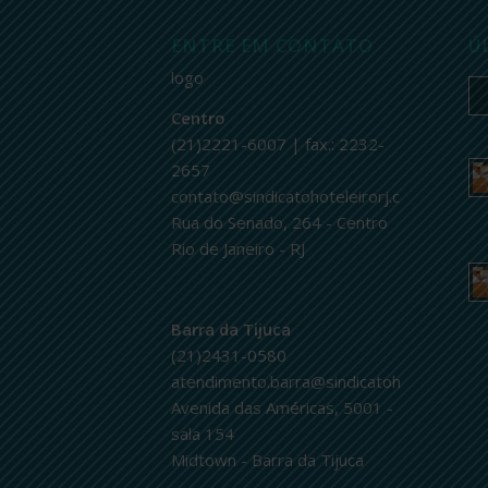
ENTRE EM CONTATO
Ú
logo
Centro
(21)2221-6007 | fax.: 2232-
2657
contato@sindicatohoteleirorj.com.br
Rua do Senado, 264 - Centro
Rio de Janeiro - RJ
Barra da Tijuca
(21)2431-0580
atendimento.barra@sindicatohoteleirorj.c
Avenida das Américas, 5001 -
sala 154
Midtown - Barra da Tijuca