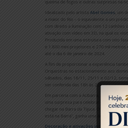
queima de fogos e outras surpresas na no
Idealizado pelo artista
Abel Gomes
, um d
a maior do Rio – o equivalente a um prédi
com direito a iluminação com 12 canhões 
ativação com vídeo em 3D, na qual os visi
Produzida em uma estrutura com oito fase
e 1.800 mini projetores e 270 mil metros 
até o dia 6 de janeiro de 2024.
A fim de proporcionar a experiência tam
Orquestras no estacionamento aos domingo
sábados, dias 18/11, 25/11 e 02/12, semp
ser conferida das 18h às 22h.
Em parceria com a Acibarra, Med-Rio e P
uma surpresa para celebrar a data mais e
chegar na Barra da Tijuca. O local, que já 
está na Barra”, ganha uma árvore com 8,3
Decoração e ativações internas27