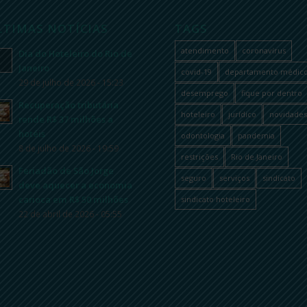
LTIMAS NOTÍCIAS
TAGS
atendimento
coronavírus
Dia do Hoteleiro do Rio de
Janeiro
covid-19
departamento médic
29 de julho de 2026 - 15:23
desemprego
fique por dentro
Recuperação tributária
hoteleiro
jurídico
novidades
rende R$ 37 milhões a
hotéis
odontologia
pandemia
8 de julho de 2026 - 19:59
restrições
Rio de Janeiro
Feriadão de São Jorge
seguro
serviços
sindicato
deve aquecer a economia
carioca em R$ 50 milhões
sindicato hoteleiro
22 de abril de 2026 - 05:55
om.br