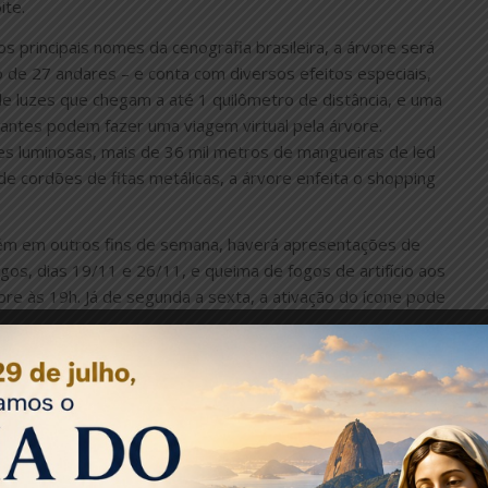
ite.
os principais nomes da cenografia brasileira, a árvore será
o de 27 andares – e conta com diversos efeitos especiais,
de luzes que chegam a até 1 quilômetro de distância, e uma
tantes podem fazer uma viagem virtual pela árvore.
s luminosas, mais de 36 mil metros de mangueiras de led
de cordões de fitas metálicas, a árvore enfeita o shopping
bém em outros fins de semana, haverá apresentações de
s, dias 19/11 e 26/11, e queima de fogos de artifício aos
re às 19h. Já de segunda a sexta, a ativação do ícone pode
refeitura do Rio, o BarraShopping também preparou mais
sperada do ano, dessa vez, na saída do Elevado do Joá ao
é conhecido pelo totem com a clássica frase “Sorria, você
 metros de altura.