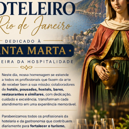
, a Estação Papai Noel oferece uma experiência imersiva
 simulam uma viagem natalina. Para participar do passeio,
cidade máxima de 10 pessoas, será necessário inscrição
 uma árvore de 10 metros de altura e diversos cenários
s e para atender os pedidos dos pequenos e grandes
ara os donos de PET, o espaço abriga ainda um trono
ão Alegria” recebe uma árvore com 8 metros de altura e um
cenários natalinos estarão espalhados por todo o
mall
. Já o
or uma revitalização, recebe a “Estação dos Sonhos”,
s pequenos em um lindo cenário.
amação especial dentro do empreendimento, de sexta a
ivações incluem 40 personagens com figurinos exclusivos,
 de pau, realizando acrobacias, fantasiados de duendes e
edores.