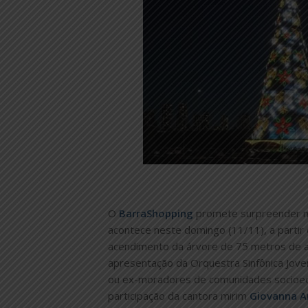
O
BarraShopping
promete surpreender m
acontece neste domingo (11/11), a parti
acendimento da árvore de 75 metros de al
apresentação da Orquestra Sinfônica Jove
ou ex-moradores de comunidades socioec
participação da cantora mirim
Giovanna A