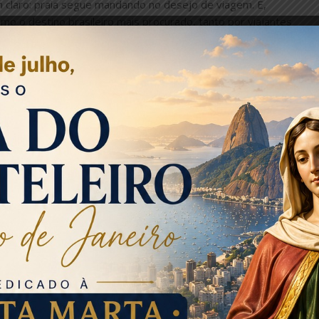
 claro: praia segue mandando no desejo de viagem. E,
omo o destino brasileiro mais procurado, tanto por viajantes
companhe a Agenda dos Blocos de Rua no Rio de Janeiro
 o Rio de Janeiro no topo, seguido por destinos que misturam
ador, João Pessoa e Cabo Frio. O retrato reforça aquela
trutura de hospedagem, possibilidade de festa e um respiro
aneiro também lidera. A lista inclui ainda Cabo Frio, Porto
A presença de Belo Horizonte chama atenção por ser um
os, sinal de que a folia fora da praia também tem apelo no
ar. Depois aparecem Salvador, Maceió, João Pessoa e Porto
destinos com espaço para descanso e passeio a dois, sem
rnaval.
opo muda: Ubatuba lidera, seguida por Porto de Galinhas,
i a escolha tende a ir para lugares com mais “cara de