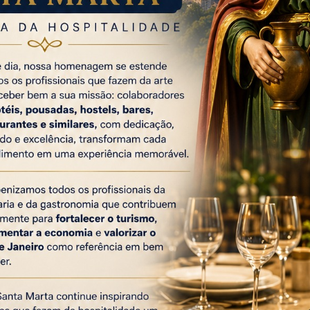
 logística mais previsível para quem viaja com crianças.
o aparece mais uma vez como o destino brasileiro mais
nking também destaca Florianópolis e Bombinhas, em Santa
 na Booking.com entre 1º de novembro de 2025 e 8 de
íodo de 14 a 17 de fevereiro de 2026. A empresa ressalta
rma, o recorte não representa necessariamente os destinos