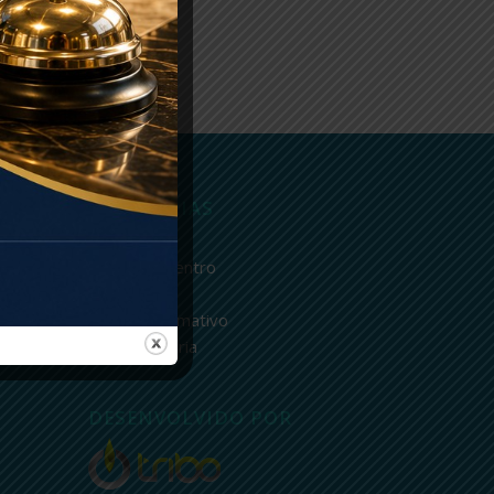
CATEGORIAS
Avisos
Fique por dentro
o
Newsletter
Nosso informativo
Sem categoria
DESENVOLVIDO POR