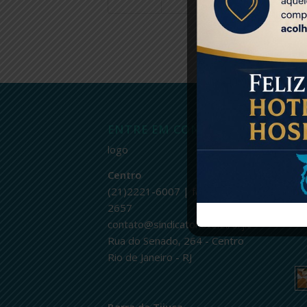
ENTRE EM CONTATO
Ú
logo
Centro
(21)2221-6007 | fax.: 2232-
2657
contato@sindicatohoteleirorj.com.br
Rua do Senado, 264 - Centro
Rio de Janeiro - RJ