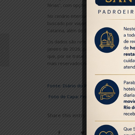
férias”, com opções de lazer mais amplas e
No cenário internacional, o Rio de Janeir
buscado por viajantes estrangeiros. O ra
Catarina, além de Búzios e São Paulo.
Hotéis cinco estrelas
Os dados são referentes a buscas feitas
cariocas comemoram
janeiro de 2026, para hospedagem no per
bons resultados do
que, por se tratar de procura na platafo
Réveillon
mais reservados no período.
Fonte: Diário do Rio
Foto de Capa: Fernando Maia/ Riotur
Share this entry