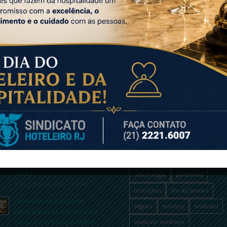
LTIMAS NOTÍCIAS
TAGS
atendimento
coronavírus
Dia do Hoteleiro do Rio de
Janeiro
covid-19
departamento médic
29 de julho de 2026 - 15:23
desemprego
fique por dentro
Recuperação tributária
hoteleiro
jurídico
novidades
rende R$ 37 milhões a
hotéis
odontologia
pandemia
8 de julho de 2026 - 19:59
restrições
Rio de Janeiro
Feriadão de São Jorge
seguro
serviços
sindicato
deve aquecer a economia
carioca em R$ 50 milhões
sindicato hoteleiro