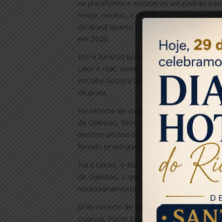
na plataforma e encontrou um padrão bem
nesse cenário, o Rio de Janeiro aparece c
do Brasil quanto por quem vem de fora.
A
em 2026.
Entre turistas brasileiros, o ranking traz
calor e mar, como Porto de Galinhas, Salv
escolha clássica do feriado: lugar com es
de praia.
No recorte de viagens em grupo, o Rio de J
de Galinhas, Belo Horizonte e Salvador. 
destino urbano no meio de tantos litorâne
feriado prolongado.
Para casais, o Rio segue no primeiro lug
de Galinhas, o que indica uma busca por 
necessariamente abrir mão do clima de Ca
Já no recorte de famílias brasileiras, o t
Guarujá, Porto Seguro e Caldas Novas. Aqu