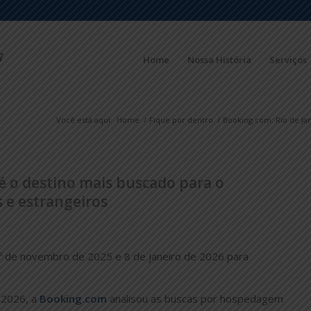
Home
Nossa História
Serviços
Você está aqui:
Home
/
Fique por dentro
/
Booking.com: Rio de Jan
 é o destino mais buscado para o
s e estrangeiros
1º de novembro de 2025 e 8 de janeiro de 2026 para
 2026, a
Booking.com
analisou as buscas por hospedagem