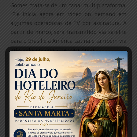
Gomes, trata-se de um canal multiplataforma.
“Ele inicia agora em vídeo on demand em
algumas operadoras de TV por assinatura. A
partir de março, será transmitido via satélite
para o Brasil e a América Latina e também via
internet e em aplicativo de celular”.
Durante a audiência, o deputado Herculano
Passos foi convidado para integral o conselho
editorial do canal. Além dele, outros 12
representantes de diferentes setores do
turismo serão responsáveis por orientar e
sugerir temas para a programação.
A TV Trip terá programas com dicas,
documentários, talk shows, entrevistas e