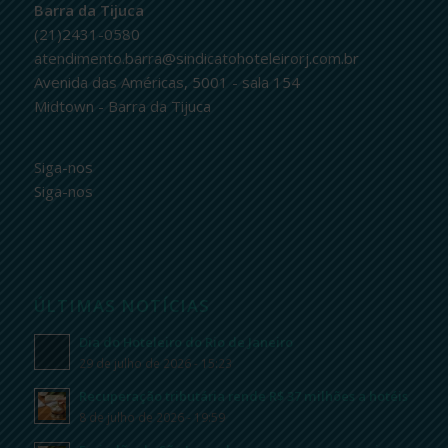
Barra da Tijuca
(21)2431-0580
atendimento.barra@sindicatohoteleirorj.com.br
Avenida das Américas, 5001 - sala 154
Midtown - Barra da Tijuca
Siga-nos
Siga-nos
ÚLTIMAS NOTÍCIAS
Dia do Hoteleiro do Rio de Janeiro
29 de julho de 2026 - 15:23
Recuperação tributária rende R$ 37 milhões a hotéis
8 de julho de 2026 - 19:59