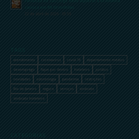
Feriadão de São Jorge deve aquecer a economia
carioca em R$ 50 milhões
22 de abril de 2026 - 05:55
TAGS
atendimento
coronavírus
covid-19
departamento médico
desemprego
fique por dentro
hoteleiro
jurídico
novidades
odontologia
pandemia
restrições
Rio de Janeiro
seguro
serviços
sindicato
sindicato hoteleiro
CATEGORIAS