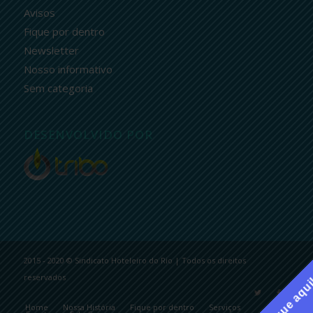
Avisos
Fique por dentro
Newsletter
Nosso informativo
Sem categoria
DESENVOLVIDO POR
2015 - 2020 © Sindicato Hoteleiro do Rio | Todos os direitos
reservados
Clique aqu
Home
Nossa História
Fique por dentro
Serviços