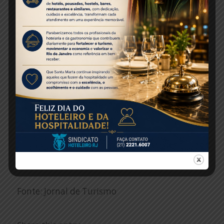
notícias, durante 24 horas por dia. Para o
deputado Rafael Mota (PSB-RN), iniciativas
como esta deveriam ter maior apoio. “A TV
Trip é um novo marco no Brasil, só sinto um
pouco a falta do poder público participar
desta parceria. Mas fico feliz em saber que 90%
da programação serão sobre destinos
domésticos e, numa sociedade que assiste
muito à televisão, é a oportunidade de fazer
instruir um pouco mais a população sobre
turismo”.
Fonte: Jornal de Turismo