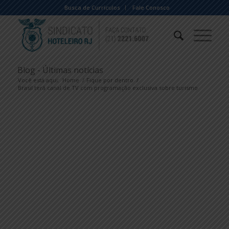
Busca de Currículos
Fale Conosco
Blog - Últimas notícias
Você está aqui:
Home
/
Fique por dentro
/
Brasil terá canal de TV com programação exclusiva sobre turismo