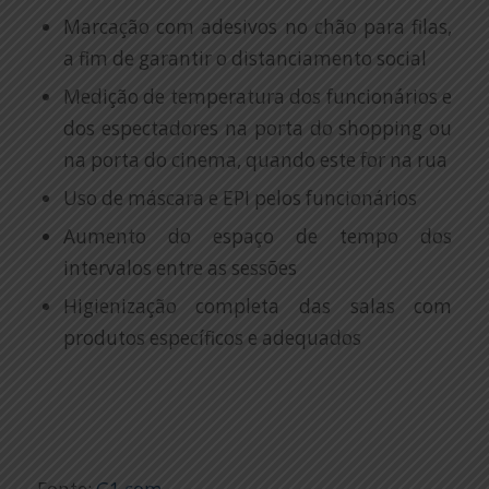
Marcação com adesivos no chão para filas,
a fim de garantir o distanciamento social
Medição de temperatura dos funcionários e
dos espectadores na porta do shopping ou
na porta do cinema, quando este for na rua
Uso de máscara e EPI pelos funcionários
Aumento do espaço de tempo dos
intervalos entre as sessões
Higienização completa das salas com
produtos específicos e adequados