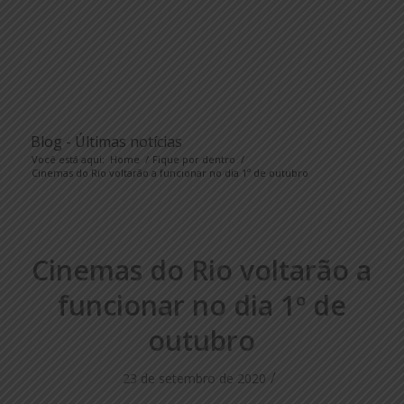
Blog - Últimas notícias
Você está aqui:
Home
/
Fique por dentro
/
Cinemas do Rio voltarão a funcionar no dia 1º de outubro
Cinemas do Rio voltarão a
funcionar no dia 1º de
outubro
/
23 de setembro de 2020