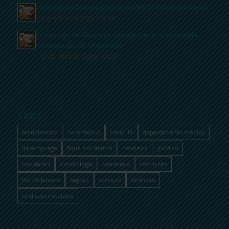
Recuperação tributária rende R$ 37 milhões a hotéis
8 de julho de 2026 - 19:59
Feriadão de São Jorge deve aquecer a economia
carioca em R$ 50 milhões
22 de abril de 2026 - 05:55
TAGS
atendimento
coronavírus
covid-19
departamento médico
desemprego
fique por dentro
hoteleiro
jurídico
novidades
odontologia
pandemia
restrições
Rio de Janeiro
seguro
serviços
sindicato
sindicato hoteleiro