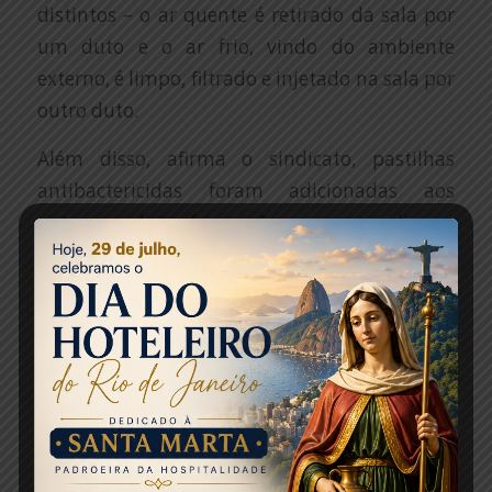
distintos – o ar quente é retirado da sala por
um duto e o ar frio, vindo do ambiente
externo, é limpo, filtrado e injetado na sala por
outro duto.
Além disso, afirma o sindicato, pastilhas
antibactericidas foram adicionadas aos
sistemas de refrigeração para ampliar a
purificação do ar.
O sindicato divulgou os itens dos protocolos
de segurança aprovados pela prefeitura do Rio
que serão adotados pelos cinemas:
Álcool em gel disponível em diversos
pontos de acesso do cinema
Consumo de alimentos liberado somente