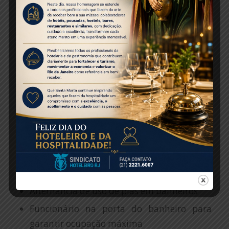
dentro da sala, com o espectador sentado
em seu lugar pré-marcado
Ocupação máxima reduzida a 50%
Distanciamento social dentro da sala
garantido de 1,5 metro
Fluxo de saída ao final da sessão fila a fila e
orientado por funcionário do cinema
Terminais de compra de ingressos e
bilheterias operando com distanciamento
entre si
Fechamento de bebedouros públicos
Alternância de uso de pias em banheiros
Funcionário na porta do banheiro para
garantir ocupação máxima