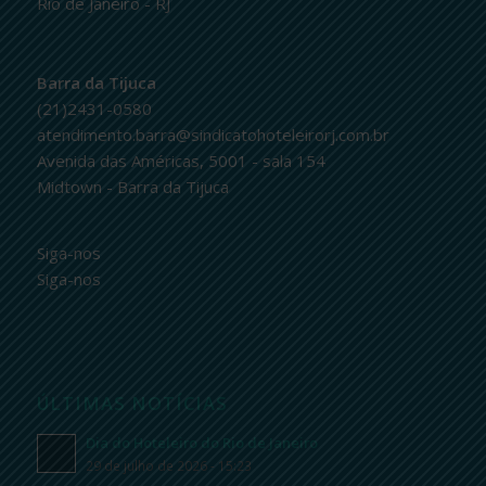
Rio de Janeiro - RJ
Barra da Tijuca
(21)2431-0580
atendimento.barra@sindicatohoteleirorj.com.br
Avenida das Américas, 5001 - sala 154
Midtown - Barra da Tijuca
Siga-nos
Siga-nos
ÚLTIMAS NOTÍCIAS
Dia do Hoteleiro do Rio de Janeiro
29 de julho de 2026 - 15:23