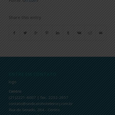
Fonte:
G1.com
Share this entry
ENTRE EM CONTATO
logo
Centro
(21)2221-6007 | fax.: 2232-2657
contato@sindicatohoteleirorj.com.br
Rua do Senado, 264 - Centro