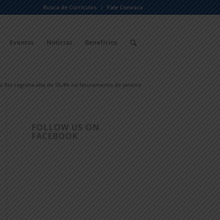
Busca de Currículos
Fale Conosco
Eventos
Notícias
Benefícios
o Rio registra alta de 55,4% no faturamento de janeiro
FOLLOW US ON
FACEBOOK