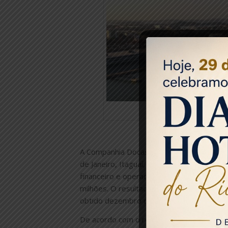
A Companhia Docas do Rio de Janeiro (CDR
de Janeiro, Itaguaí, Niterói e Angra dos 
financeiro e operacional. A Companhia en
milhões. O resultado, em termos nominais
obtido dezembro de 2021, o que corres
De acordo com o relatório, o faturamento 