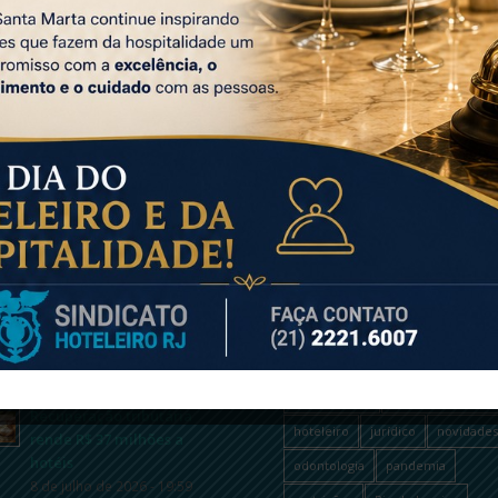
LTIMAS NOTÍCIAS
TAGS
atendimento
coronavírus
Dia do Hoteleiro do Rio de
Janeiro
covid-19
departamento médic
29 de julho de 2026 - 15:23
desemprego
fique por dentro
Recuperação tributária
hoteleiro
jurídico
novidades
rende R$ 37 milhões a
hotéis
odontologia
pandemia
8 de julho de 2026 - 19:59