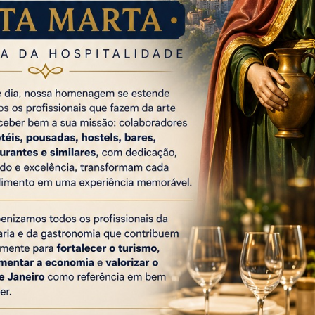
ntribuíram com R$ 40,5 milhões (63,0 %) na composição do
de Janeiro teve um destaque com faturamento de R$ 17,8
todo o ano de 2021 em 3,9%, reflexo direto do
es, principal carga movimentada no porto. A
ngiu 0,685 milhão de toneladas, que representa alta de
no passado. Se comparado com janeiro de 2021, o
as (17,2%). O volume movimentado foi cerca de 58.261
proximadamente, 4.323 e 3.415 TEUs, em relação dezembro
e.
taques podem ser atribuídos à movimentação de ferro gusa,
neladas (183,4% ), e aos produtos siderúrgicos que
2,6%), se comparados com janeiro do ano passado.