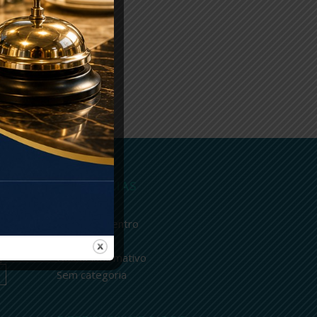
CATEGORIAS
Avisos
Fique por dentro
o
Newsletter
Nosso informativo
Sem categoria