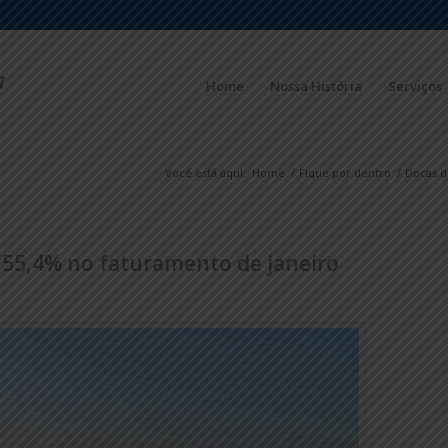
Home
Nossa História
Serviços
Você está aqui:
Home
/
Fique por dentro
/
Docas d
e 55,4% no faturamento de janeiro