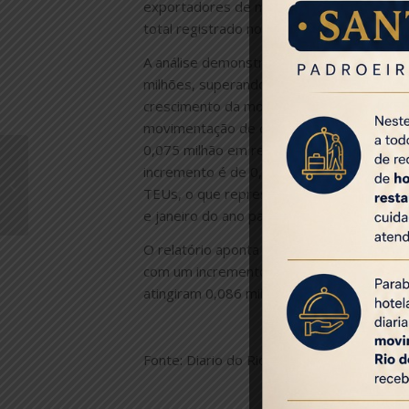
exportadores de minério de ferro, que co
total registrado no mês.
A análise demonstra que o Porto do Rio 
milhões, superando a média faturada em 
crescimento da movimentação de contêiner
movimentação de carga conteinerizada ati
0,075 milhão em relação a dezembro do a
Rio CVB e IGLTA
incremento é de 0,100 milhão de tonelad
promovem
TEUs, o que representou uma alta de, a
capacitação para
e janeiro do ano passado, respectivament
turismo LGBT+
O relatório aponta ainda que, outros des
com um incremento de 0,094 milhão de to
atingiram 0,086 milhão de toneladas (14
Fonte: Diario do Rio