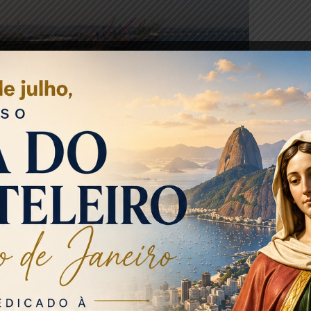
Foto: Divulgação
J), Autoridade Portuária que administra os Portos do Rio
Reis, iniciou o ano de 2022 atingindo um bom desempenho
cerrou o mês de janeiro com um faturamento de R$ 64,3
, teve um acréscimo de R$ 22,9 milhões no resultado
ponde um aumento de 55,4%.
de janeiro de 2022 foi impulsionado pelos terminais