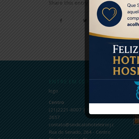
Share this entry
ENTRE EM CONTATO
Ú
logo
Centro
(21)2221-6007 | fax.: 2232-
2657
contato@sindicatohoteleirorj.com.br
Rua do Senado, 264 - Centro