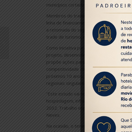
municípios cortados por vias férreas pas
Membros do trade fizeram considerações
linha de financiamento para o setor e ta
a retomada do segmento, pesquisa realiz
trade de turismo, mostra mais empresários
Turismo de luxo
supera em 10,6%
Como iniciativa para o segmento como um
índice pré-pandemia
projeto, desenvolvido pela Setur-RJ em p
propõe ações para colocar o Rio de Jane
competitividade com outros destinos no c
próximos 10 anos, considerando valores d
regionais singulares.
“Este estudo vai nos nortear sobre o que 
hospedagem, infraestrutura rodoviária, se
2032. Trabalho espetacular, vai ser a nos
Neves.
Na ocasião, o tenente-coronel Robson Car