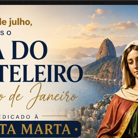
o e futuras. O encontro aconteceu no hotel Arena
ecretário de Estado de Turismo, Sávio Neves, que
l de Turismo (CET), outros 19 representantes das
ronel Robson Cardeal, titular do Batalhão de Policiamento em
a estão em vigor na Setur e aqueles que terão
 a retomada do turismo após a fase crítica da pandemia
as ações do Rio de Janeiro, dentro e fora do estado e
os comerciais, exposições e estandes promocionais,
rtesanais, de turismo rural, entre outros.
plicou que a Setur-RJ se organiza em três pilares para
stado. São eles: calendário anual com 12 megaeventos;
preendem capital e interior, totalizando 1.500, e
r com participação exclusiva ou associada a outras
reaux, Embratur e Riotur. Os fóruns regionais também
realçar as particularidades de cada região. Da mesma
atro trechos de ferrovias que incluem destinos até Minas
lo secretário, sob a justificativa de que todos os