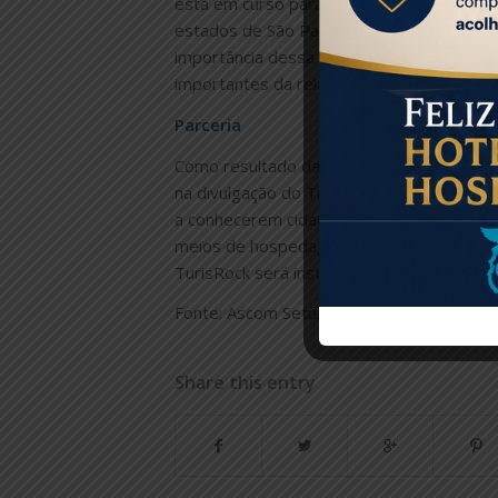
está em curso para 20 policiais do batalh
estados de São Paulo, Minas Gerais, Pern
importância dessa integração para trabal
importantes da relação com o turista. O 
Parceria
Como resultado da apresentação dos proje
na divulgação do TurisRock. O projeto tem
a conhecerem cidades de outras regiões 
meios de hospedagem e produtos turístico
TurisRock será instalado nas dependências
Fonte: Ascom Setur/TurisRio
Share this entry