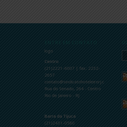
ENTRE EM CONTATO
Ú
logo
Centro
(21)2221-6007 | fax.: 2232-
2657
contato@sindicatohoteleirorj.com.br
Rua do Senado, 264 - Centro
Rio de Janeiro - RJ
Barra da Tijuca
(21)2431-0580