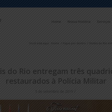
Home
Nossa História
Serviços
Você está aqui:
Home
/
Fique por dentro
/
Hotéis do Rio ent
is do Rio entregam três quadric
restaurados à Polícia Militar
/
5 de setembro de 2019