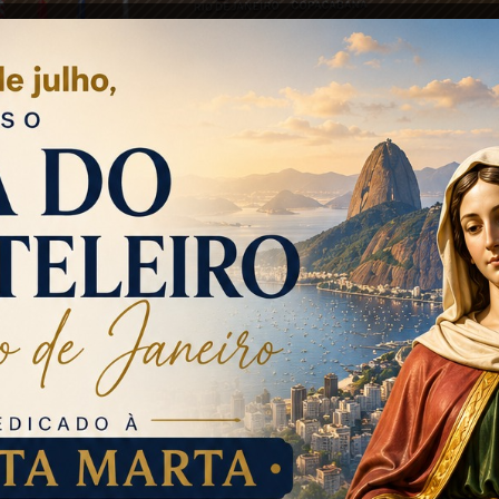
tiva faz parte de ações da hotelaria que visam o reforço na segurança da região. Foto: Giane C
articipou da cerimônia de entrega de três quadriciclos
acabana. A ação foi possível devido à colaboração c
ião – Arena Copacabana Hotel, Belmond Copacabana Pa