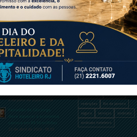
LTIMAS NOTÍCIAS
TAGS
atendimento
coronavírus
Dia do Hoteleiro do Rio de
Janeiro
covid-19
departamento médic
29 de julho de 2026 - 15:23
desemprego
fique por dentro
Recuperação tributária
hoteleiro
jurídico
novidades
rende R$ 37 milhões a
hotéis
odontologia
pandemia
8 de julho de 2026 - 19:59
restrições
Rio de Janeiro
Feriadão de São Jorge
seguro
serviços
sindicato
deve aquecer a economia
carioca em R$ 50 milhões
sindicato hoteleiro
22 de abril de 2026 - 05:55