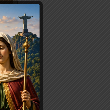
arvalho
 restaurados ao
onjunta de oito
lace, Fairmont