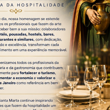
o Copacabana, Hotel Rio Lancaster, Rio Othon Pala
or Excelsior e Windsor Leme.
o Hotéis Rio, a iniciativa faz parte de ações da hotela
egurança da região, em especial no trecho da o
Na ocasião, o comandante do 19º BPM, Ten. Cel. Ma
corporação.
o & Eventos
y