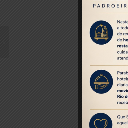
Rio de Janeir
Windsor, Winds
Organizada pel
Setor de eventos no
reforço na s
Rio de Janeiro dá sinal
Copacabana. 
de recuperação do
mercado
representou a 
Fonte: Mercad
Share this entr