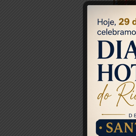
Inicia
O Hotéis Rio p
19º BPM de Cop
hotéis da reg