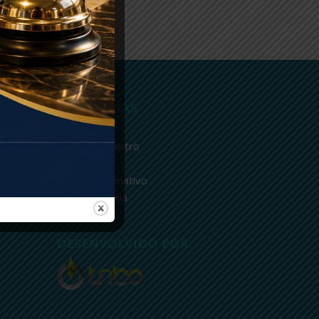
CATEGORIAS
Avisos
Fique por dentro
o
Newsletter
Nosso informativo
Sem categoria
DESENVOLVIDO POR