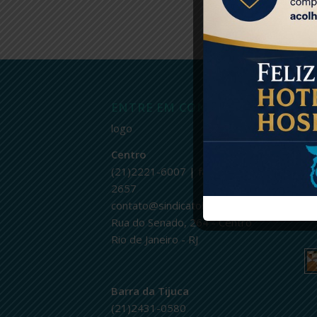
ENTRE EM CONTATO
Ú
logo
Centro
(21)2221-6007 | fax.: 2232-
2657
contato@sindicatohoteleirorj.com.br
Rua do Senado, 264 - Centro
Rio de Janeiro - RJ
Barra da Tijuca
(21)2431-0580