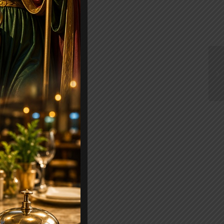
ce, Miramar by
ria que visam o
rla do Leme a
rcos Balbino,