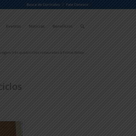
Busca de Currículos
Fale Conosco
Eventos
Notícias
Benefícios
regam três quadriciclos restaurados à Polícia Militar...
iclos