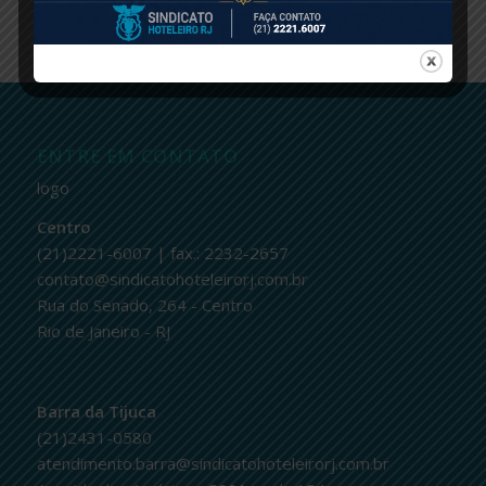
ENTRE EM CONTATO
logo
Centro
(21)2221-6007 | fax.: 2232-2657
contato@sindicatohoteleirorj.com.br
Rua do Senado, 264 - Centro
Rio de Janeiro - RJ
Barra da Tijuca
(21)2431-0580
atendimento.barra@sindicatohoteleirorj.com.br