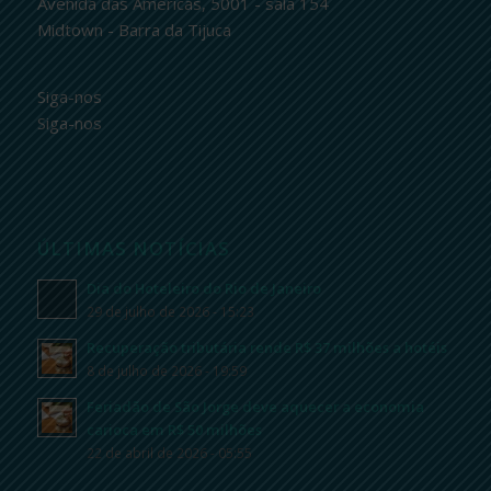
Avenida das Américas, 5001 - sala 154
Midtown - Barra da Tijuca
Siga-nos
Siga-nos
ÚLTIMAS NOTÍCIAS
Dia do Hoteleiro do Rio de Janeiro
29 de julho de 2026 - 15:23
Recuperação tributária rende R$ 37 milhões a hotéis
8 de julho de 2026 - 19:59
Feriadão de São Jorge deve aquecer a economia
carioca em R$ 50 milhões
22 de abril de 2026 - 05:55