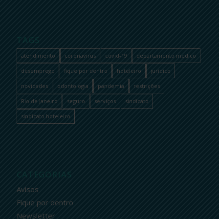
TAGS
atendimento
coronavírus
covid-19
departamento médico
desemprego
fique por dentro
hoteleiro
jurídico
novidades
odontologia
pandemia
restrições
Rio de Janeiro
seguro
serviços
sindicato
sindicato hoteleiro
CATEGORIAS
Avisos
Fique por dentro
Newsletter