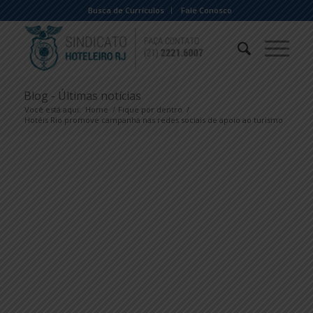
Busca de Currículos
Fale Conosco
Blog - Últimas notícias
Você está aqui:
Home
/
Fique por dentro
/
Hotéis Rio promove campanha nas redes sociais de apoio ao turismo