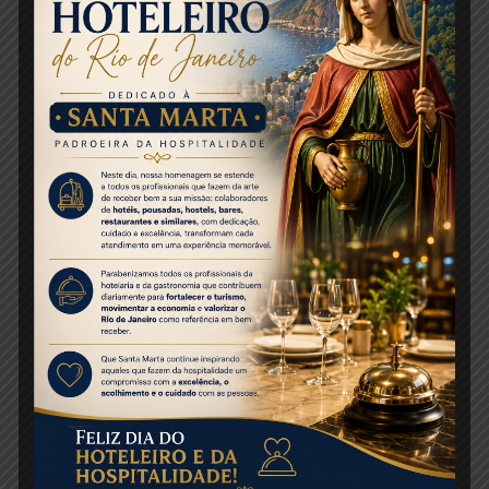
sobre procedimentos orientados pelos órgãos
de saúde, representantes do Hotéis Rio têm
participado incansavelmente dos grupos de
crise formados pelo Governo do Estado, e
adotado uma série de medidas, como
orientações aos setores de RH, assessoria
jurídica e pleitos junto às três esferas do poder
para pedir a prorrogação de impostos
municipais, estaduais e federais.
Divulgação: Arteiras Comunicação
Share this entry