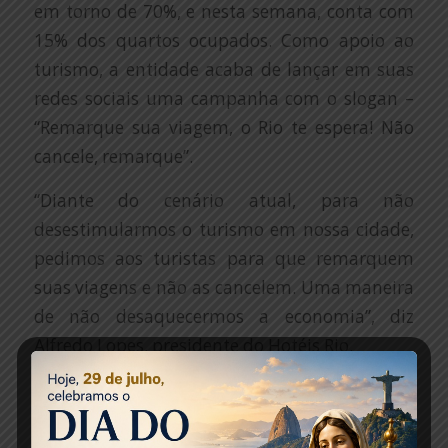
em torno de 70%, e nesta semana, conta com
15% dos quartos ocupados. Como apoio ao
turismo, a entidade acaba de lançar em suas
redes sociais uma campanha com o slogan –
“Remarque sua viagem, o Rio te espera! Não
cancele, remarque”.
“Diante do cenário atual, para não
desestimularmos o turismo em nossa cidade,
pedimos aos turistas para que remarquem
suas viagens e não as cancelem. Uma maneira
de não desaquecermos a economia”, diz
Alfredo Lopes, presidente do Hotéis Rio.
Em paralelo, com o objetivo de prestar total
assistência aos associados e garantir a
multiplicação de informações atualizadas