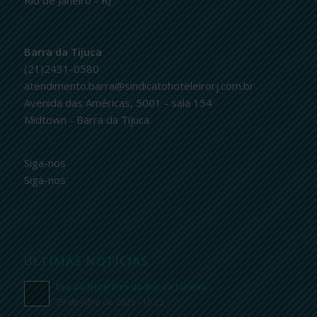
Barra da Tijuca
(21)2431-0580
atendimento.barra@sindicatohoteleirorj.com.br
Avenida das Américas, 5001 - sala 154
Midtown - Barra da Tijuca
Siga-nos
Siga-nos
ÚLTIMAS NOTÍCIAS
Dia do Hoteleiro do Rio de Janeiro
29 de julho de 2026 - 15:23