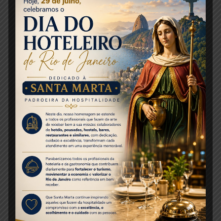
estado. “Não podemos permitir que a
população seja privada de conhecer essa
história, esses palácios. Sejam bem-vindos,
esse espaço não é do governador, é do povo do
estado do Rio de Janeiro. Nosso turismo
precisa crescer”, disse.
EMBRATUR
– Ao lado do presidente da
Embratur, Carlos Brito, o ministro anunciou
na viagem à capital fluminense a instalação de
cinco escritórios da Agência no Brasil, um em
cada região. A primeira delas será no Rio de
Janeiro.
EVENTOS
– Ainda durante a visita à cidade, os
representantes do governo federal também se