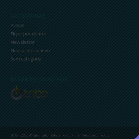
CATEGORIAS
Avisos
Fique por dentro
Newsletter
Nosso informativo
Sem categoria
DESENVOLVIDO POR
2015 - 2020 © Sindicato Hoteleiro do Rio | Todos os direitos