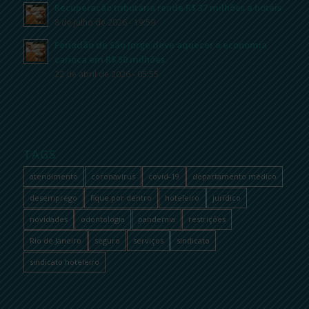
Recuperação tributária rende R$ 37 milhões a hotéis
8 de julho de 2026 - 19:59
Feriadão de São Jorge deve aquecer a economia
carioca em R$ 50 milhões
22 de abril de 2026 - 05:55
TAGS
atendimento
coronavírus
covid-19
departamento médico
desemprego
fique por dentro
hoteleiro
jurídico
novidades
odontologia
pandemia
restrições
Rio de Janeiro
seguro
serviços
sindicato
sindicato hoteleiro