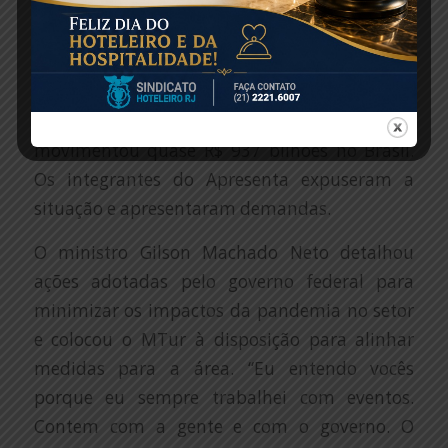
reuniram com representantes do setor de
eventos do Rio de Janeiro, um dos mais
afetados pelos impactos causados pela
pandemia de coronavírus. Em 2019, o
segmento de eventos e entretenimento
movimentou quase R$ 937 bilhões no Brasil.
Os integrantes do Apresenta expuseram a
situação e apresentaram demandas.
O ministro Gilson Machado Neto detalhou
ações adotadas pelo governo federal para
minimizar os impactos da pandemia no setor
e colocou o MTur à disposição para alinhar
medidas para a área. “Eu entendo vocês
porque eu sempre trabalhei com eventos.
Contem com a gente e com o governo. O