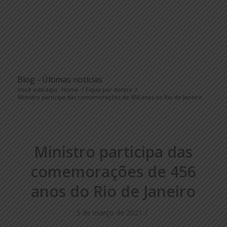
Blog - Últimas notícias
Você está aqui:
Home
/
Fique por dentro
/
Ministro participa das comemorações de 456 anos do Rio de Janeiro
Ministro participa das
comemorações de 456
anos do Rio de Janeiro
/
5 de março de 2021