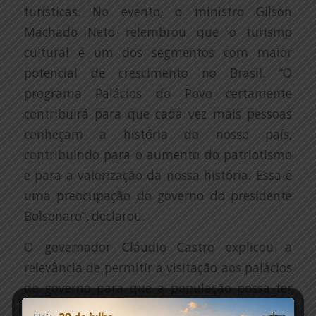
turísticas. No evento, o ministro Gilson
Machado Neto relembrou que o turismo
cultural é um dos segmentos com maior
potencial de crescimento no Brasil. “O
programa Palácios do Povo certamente
contribuirá para que cada vez mais pessoas
conheçam a história do nosso país,
contribuindo para o aumento do patriotismo
e para a valorização da nossa história. Essa é
uma preocupação do governo do presidente
Bolsonaro”, declarou.
O governador Cláudio Castro explicou a
relevância de permitir a visitação aos palácios
do governo para que a população possa ter
contato com parte da origem da cidade e do