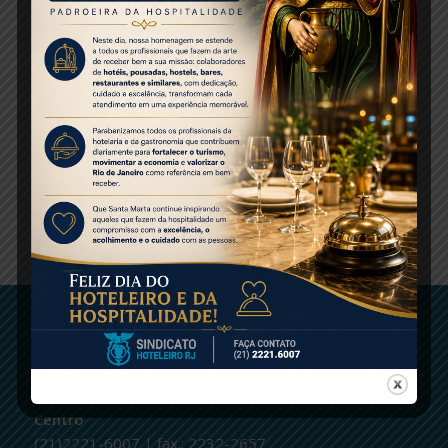
Créditos: Brasil Turis
Foto de capa: Divulgação
Share this entry
ENTRE EM CONTATO
logo
Centro
(21)2221-6007 | fax.: 2232-2657