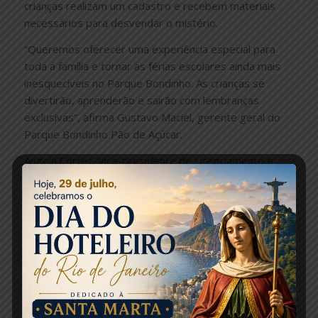
crianças realizam um cadastro e recebem materiais
necessários para desvendar o mistério.
“Queremos oferecer uma experiência especial para
toda a família e tornar as férias escolares ainda mais
inesquecíveis no Parque Bondinho. As crianças se
divertirão, aprenderão e sairão com lembranças
exclusivas”, afirma Gustavo Maciel, gerente geral do
Parque Bondinho Pão de Açúcar.
Angela Cortez, vice-presidente de Licenciamento e
Varejo da Miraculous Corp., complementa: “Essa
experiência ao vivo permite que as crianças entrem
nas histórias que adoram, interajam com seus
personagens favoritos e compartilhem momentos
únicos com suas famílias.”
Além da atração, o parque oferecerá o Sunset no
Parque com DJs ao vivo no Jardim dos Discos, de
quinta a domingo, das 14h30 às 18h.