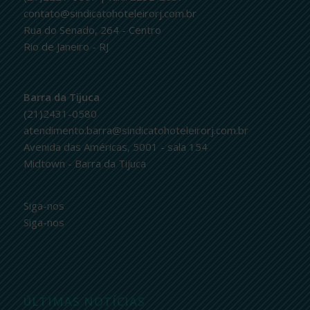
contato@sindicatohoteleirorj.com.br
Rua do Senado, 264 - Centro
Rio de Janeiro - RJ
Barra da Tijuca
(21)2431-0580
atendimento.barra@sindicatohoteleirorj.com.br
Avenida das Américas, 5001 - sala 154
Midtown - Barra da Tijuca
Siga-nos
Siga-nos
ÚLTIMAS NOTÍCIAS