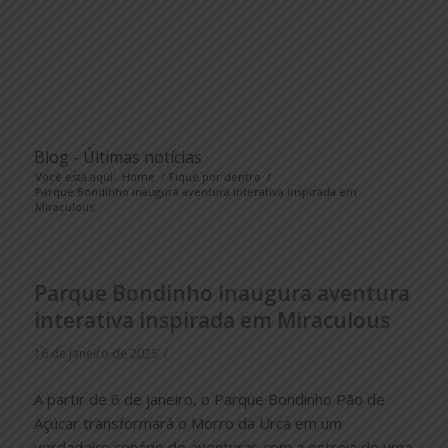
Blog - Últimas notícias
Você está aqui:
Home
/
Fique por dentro
/
Parque Bondinho inaugura aventura interativa inspirada em
Miraculous
Parque Bondinho inaugura aventura
interativa inspirada em Miraculous
/
16 de janeiro de 2025
A partir de 6 de janeiro, o Parque Bondinho Pão de
Açúcar transformará o Morro da Urca em um
verdadeiro cenário de aventuras com a estreia de uma