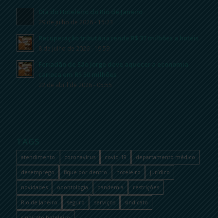
Dia do Hoteleiro do Rio de Janeiro
29 de julho de 2026 - 15:23
Recuperação tributária rende R$ 37 milhões a hotéis
8 de julho de 2026 - 19:59
Feriadão de São Jorge deve aquecer a economia
carioca em R$ 50 milhões
22 de abril de 2026 - 05:55
TAGS
atendimento
coronavírus
covid-19
departamento médico
desemprego
fique por dentro
hoteleiro
jurídico
novidades
odontologia
pandemia
restrições
Rio de Janeiro
seguro
serviços
sindicato
sindicato hoteleiro