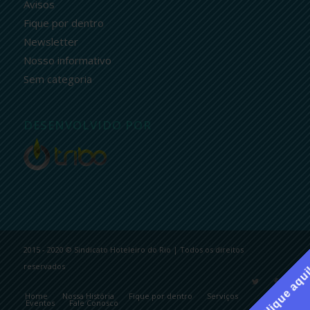
Avisos
Fique por dentro
Newsletter
Nosso informativo
Sem categoria
DESENVOLVIDO POR
2015 - 2020 © Sindicato Hoteleiro do Rio | Todos os direitos
reservados
Clique aqu
Home
Nossa História
Fique por dentro
Serviços
Eventos
Fale Conosco