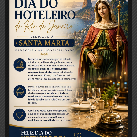
22%Nível fundamental
Pontos Negativos
36% população de rua
27% Ambulantes
18% Preços
13%Informação Turistica
6% banheiros públicos
Pontos Positivos
33%Prestação de Serviço
25% segurança em áreas turísticas
20% população hospitaleira
13% metro
8% Uber
Faixa Etária