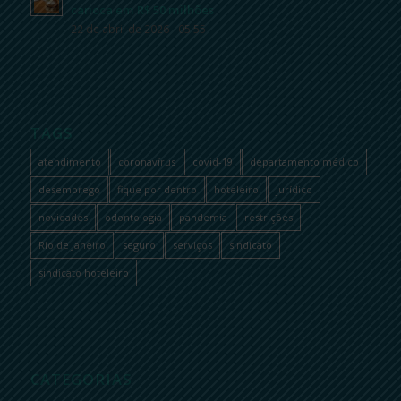
carioca em R$ 50 milhões
22 de abril de 2026 - 05:55
TAGS
atendimento
coronavírus
covid-19
departamento médico
desemprego
fique por dentro
hoteleiro
jurídico
novidades
odontologia
pandemia
restrições
Rio de Janeiro
seguro
serviços
sindicato
sindicato hoteleiro
CATEGORIAS