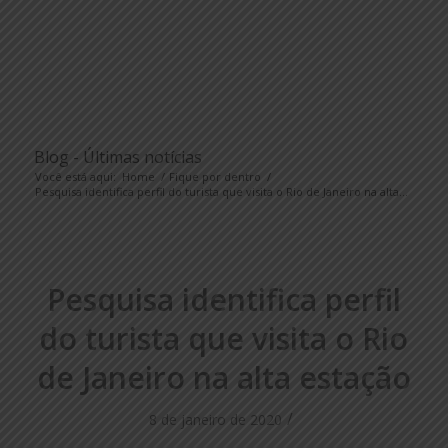
Blog - Últimas notícias
Você está aqui:
Home
/
Fique por dentro
/
Pesquisa identifica perfil do turista que visita o Rio de Janeiro na alta...
Pesquisa identifica perfil
do turista que visita o Rio
de Janeiro na alta estação
/
8 de janeiro de 2020