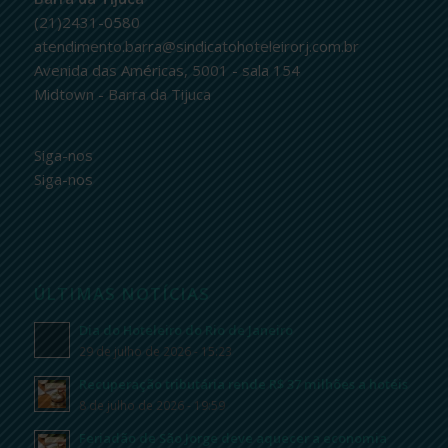
(21)2431-0580
atendimento.barra@sindicatohoteleirorj.com.br
Avenida das Américas, 5001 - sala 154
Midtown - Barra da Tijuca
Siga-nos
Siga-nos
ÚLTIMAS NOTÍCIAS
Dia do Hoteleiro do Rio de Janeiro
29 de julho de 2026 - 15:23
Recuperação tributária rende R$ 37 milhões a hotéis
8 de julho de 2026 - 19:59
Feriadão de São Jorge deve aquecer a economia