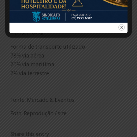
18/27 anos-29%
28/48 anos-42%
49/65 anos-25%
+ 65 anos-4%
Forma de transporte utilizado
78% via aérea
20% via marítima
2% via terrestre
Fonte: Mercado & Eventos
Foto: Reprodução / site
Share this entry