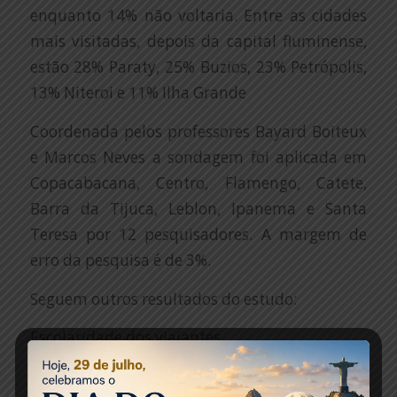
enquanto 14% não voltaria. Entre as cidades
mais visitadas, depois da capital fluminense,
estão 28% Paraty, 25% Buzios, 23% Petrópolis,
13% Niteroi e 11% Ilha Grande
Coordenada pelos professores Bayard Boiteux
e Marcos Neves a sondagem foi aplicada em
Copacabacana, Centro, Flamengo, Catete,
Barra da Tijuca, Leblon, Ipanema e Santa
Teresa por 12 pesquisadores. A margem de
erro da pesquisa é de 3%.
Seguem outros resultados do estudo:
Escolaridade dos viajantes
42% Nivel Superior
36% Nível médio