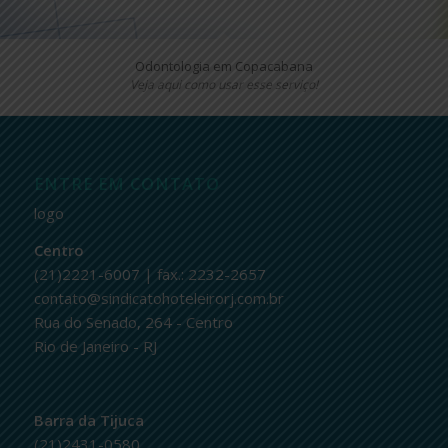
Odontologia em Copacabana
Veja aqui como usar esse serviço!
ENTRE EM CONTATO
logo
Centro
(21)2221-6007 | fax.: 2232-2657
contato@sindicatohoteleirorj.com.br
Rua do Senado, 264 - Centro
Rio de Janeiro - RJ
Barra da Tijuca
(21)2431-0580