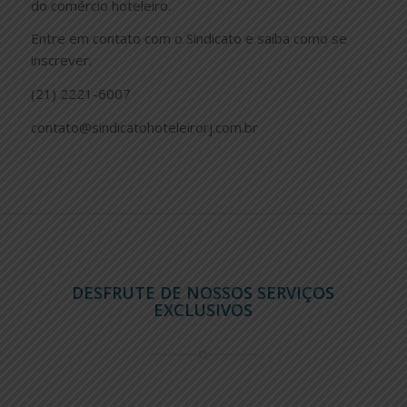
do comércio hoteleiro.
Entre em contato com o Sindicato e saiba como se
inscrever.
(21) 2221-6007
contato@sindicatohoteleirorj.com.br
DESFRUTE DE NOSSOS SERVIÇOS
EXCLUSIVOS