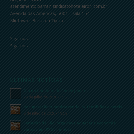
atendimento.barra@sindicatohoteleirorj.com.br
Avenida das Américas, 5001 - sala 154
Midtown - Barra da Tijuca
Siga-nos
Siga-nos
ÚLTIMAS NOTÍCIAS
Dia do Hoteleiro do Rio de Janeiro
29 de julho de 2026 - 15:23
Recuperação tributária rende R$ 37 milhões a hotéis
8 de julho de 2026 - 19:59
Feriadão de São Jorge deve aquecer a economia
carioca em R$ 50 milhões