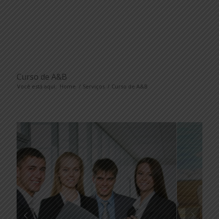
Curso de A&B
Você está aqui:
Home
/
Serviços
/
Curso de A&B
Próximo