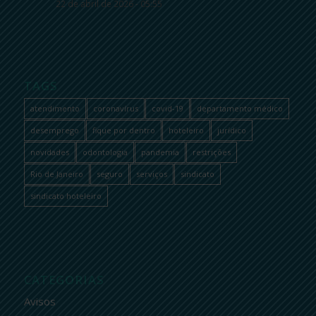
22 de abril de 2026 - 05:55
TAGS
atendimento
coronavírus
covid-19
departamento médico
desemprego
fique por dentro
hoteleiro
jurídico
novidades
odontologia
pandemia
restrições
Rio de Janeiro
seguro
serviços
sindicato
sindicato hoteleiro
CATEGORIAS
Avisos