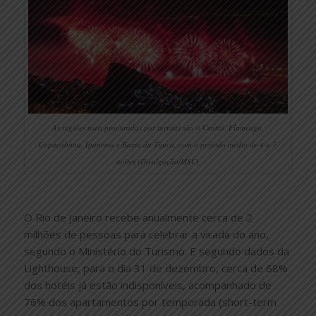
As regiões mais procuradas por turistas são o Centro, Flamengo,
Copacabana, Ipanema e Barra da Tijuca, com o período médio de 4 a 7
noites (Divulgação/MSC)
O Rio de Janeiro recebe anualmente cerca de 2
milhões de pessoas para celebrar a virada do ano,
segundo o Ministério do Turismo. E segundo dados da
Lighthouse, para o dia 31 de dezembro, cerca de 68%
dos hotéis já estão indisponíveis, acompanhado de
76% dos apartamentos por temporada (short-term