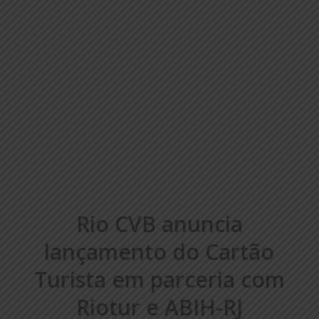
Rio CVB anuncia
lançamento do Cartão
Turista em parceria com
Riotur e ABIH-RJ