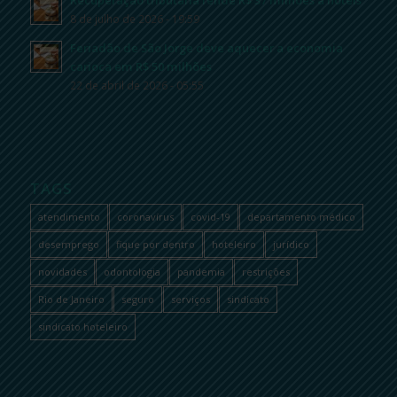
8 de julho de 2026 - 19:59
Feriadão de São Jorge deve aquecer a economia
carioca em R$ 50 milhões
22 de abril de 2026 - 05:55
TAGS
atendimento
coronavírus
covid-19
departamento médico
desemprego
fique por dentro
hoteleiro
jurídico
novidades
odontologia
pandemia
restrições
Rio de Janeiro
seguro
serviços
sindicato
sindicato hoteleiro