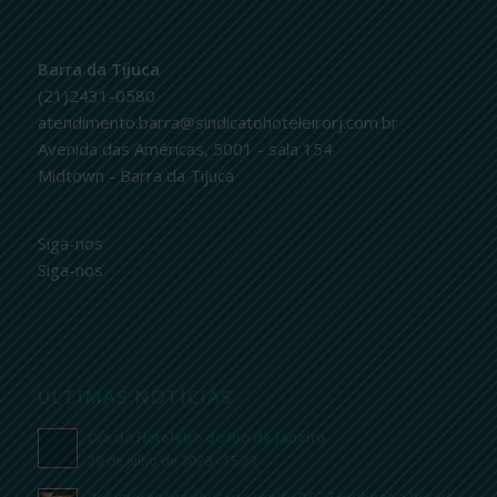
Barra da Tijuca
(21)2431-0580
atendimento.barra@sindicatohoteleirorj.com.br
Avenida das Américas, 5001 - sala 154
Midtown - Barra da Tijuca
Siga-nos
Siga-nos
ÚLTIMAS NOTÍCIAS
Dia do Hoteleiro do Rio de Janeiro
29 de julho de 2026 - 15:23
Recuperação tributária rende R$ 37 milhões a hotéis