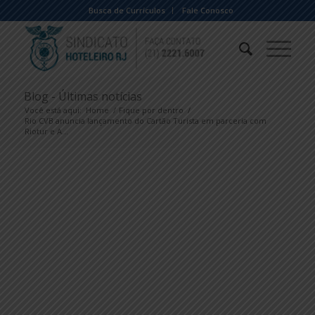
Busca de Currículos
Fale Conosco
Blog - Últimas notícias
Você está aqui:
Home
/
Fique por dentro
/
Rio CVB anuncia lançamento do Cartão Turista em parceria com
Riotur e A...