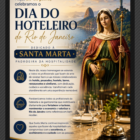
Copa e a Olimpíada era natural uma queda
mas agora a cidade já começa a atrair novos
eventos. Na Fiexpo fechamos 25 eventos,
temos já acertados 178 congressos para a
cidade e 1.430 em prospecção”, lembrou. As
novidades foram divulgadas durante café da
manhã, nesta sexta-feira, realizado no Encore
Ramada, da Vert Hotéis, para um grupo de
jornalistas que participa de um fampress
organizado pela Vert Hotéis até domingo, 18,
com o objetivo de divulgar suas três unidades
na cidade.
Fonte:
Mercado e Eventos