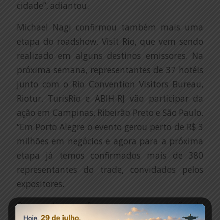
cidade”, adiantou.
Michael Nagi confirmou também mais uma
etapa do roadshow, Visit Rio, que vem sendo
realizado em alguns destinos emissores. Na
próxima semana, representantes de 37 hotéis
junto com o Rio Convention Visitors Bureau,
Riotur, TurisRio e ABIH-RJ vão participar da
ação em Campinas, Ribeirão Preto e São Paulo.
“Em Porto Alegre o evento gerou perto de R$ 3
milhões em negócios e agora para a próxima
etapa já temos confirmados mais de 380
representantes do trade, convidados pelos
expositores.
O executivo confirmou que a captação de
eventos para a cidade vem crescendo. “Com a