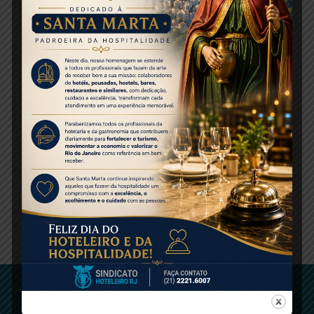
Chez Claude.
Fonte:
Mercado&Eventos
Foto de capa: Rio de Janeiro (Divulgação/Ascom Setur-
RJ)
Share this entry
ENTRE EM CONTATO