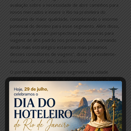
avaliação sobre a necessidade de abrir caminhos para
novos mercados e inserir o Rio na prateleira do
consumo de maior qualidade, considerando o enorme
potencial do destino para esse segmento. Além disso,
pesquisas apontam perspectivas promissoras para
viagens de alto padrão nos próximos anos, tornando
ainda mais estratégico estarmos mais próximos
desses consultores de viagens”, disse o presidente-
executivo do Visit Rio, Carlos Werneck.
O portfólio dedicado a esse segmento na cidade
oferece uma variedade de atividades exclusivas, como
casamentos e café da manhã em locais como o Cristo
Redentor e o Parque Bondinho Pão de Açúcar,
passeios de barco e voos de helicóptero. O Rio
também se destaca na oferta de hotéis renomados
em uma lista que conta com Copacabana Palace,
Fairmont, Hilton, Fasano e Emiliano, entre outros. Há
ainda restaurantes estrelados, como Le Cordon Bleu e