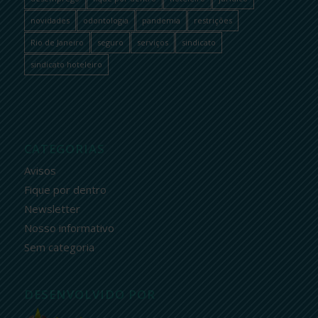
novidades
odontologia
pandemia
restrições
Rio de Janeiro
seguro
serviços
sindicato
sindicato hoteleiro
CATEGORIAS
Avisos
Fique por dentro
Newsletter
Nosso informativo
Sem categoria
DESENVOLVIDO POR