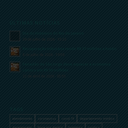
ÚLTIMAS NOTÍCIAS
Dia do Hoteleiro do Rio de Janeiro
29 de julho de 2026 - 15:23
Recuperação tributária rende R$ 37 milhões a hotéis
8 de julho de 2026 - 19:59
Feriadão de São Jorge deve aquecer a economia
carioca em R$ 50 milhões
22 de abril de 2026 - 05:55
TAGS
atendimento
coronavírus
covid-19
departamento médico
desemprego
fique por dentro
hoteleiro
jurídico