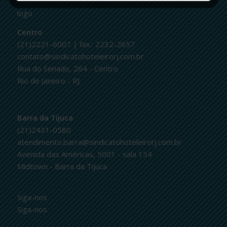
logo
Centro
(21)2221-6007 | fax.: 2232-2657
contato@sindicatohoteleirorj.com.br
Rua do Senado, 264 - Centro
Rio de Janeiro - RJ
Barra da Tijuca
(21)2431-0580
atendimento.barra@sindicatohoteleirorj.com.br
Avenida das Américas, 5001 - sala 154
Midtown - Barra da Tijuca
Siga-nos
Siga-nos