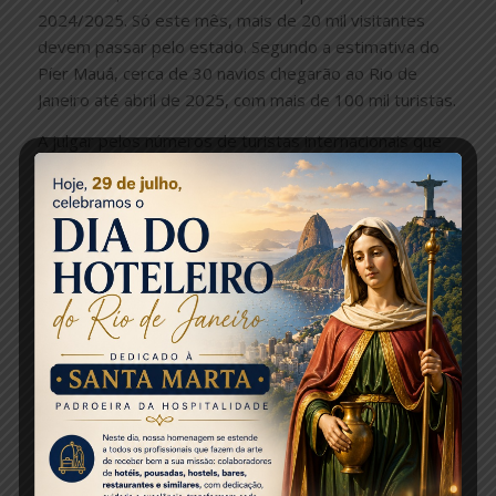
2024/2025. Só este mês, mais de 20 mil visitantes
devem passar pelo estado. Segundo a estimativa do
Píer Mauá, cerca de 30 navios chegarão ao Rio de
Janeiro até abril de 2025, com mais de 100 mil turistas.
A julgar pelos números de turistas internacionais que
já estiveram no estado em 2024, o otimismo é mais
do que justificado. Até setembro, 1.075.879 visitantes
estrangeiros chegaram ao Rio. O número é 25% maior
do que no mesmo período de 2023.
A Secretaria de Estado de Turismo estima que este
ano o total de visitantes estrangeiros será número
muito próximo ao recorde histórico de 2014, ano da
Copa do Mundo no Brasil, quando 1,59 milhão
passaram pelo Rio de Janeiro.
“O Rio de Janeiro vem batendo recorde atrás de
recorde todos os meses deste ano na chegada de
turistas estrangeiros. Isso mostra o quanto o nosso