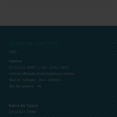
ENTRE EM CONTATO
logo
Centro
(21)2221-6007 | fax.: 2232-2657
contato@sindicatohoteleirorj.com.br
Rua do Senado, 264 - Centro
Rio de Janeiro - RJ
Barra da Tijuca
(21)2431-0580