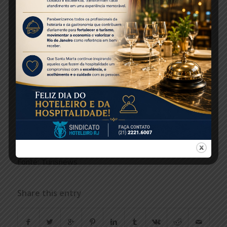
trabalho de promoção no mercado internacional tem
sido assertivo. Desde 2023, já passamos por
Argentina, Chile, Paraguai, Uruguai, Inglaterra,
Portugal, Itália, Alemanha, Espanha e EUA promovendo
o Rio de Janeiro como destino turístico. Ainda este ano,
iremos novamente ao EUA (Nova York e Miami). Os
EUA são nosso 3º maior emissor de turistas, com
muito mercado ainda para crescer”, disse Gustavo
Tutuca, secretário de Estado de Turismo.
Fonte: Turisnews
Share this entry