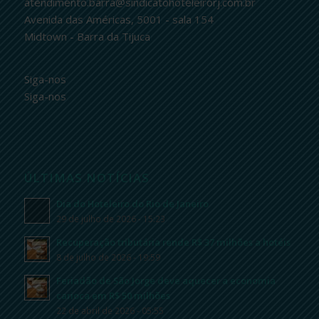
atendimento.barra@sindicatohoteleirorj.com.br
Avenida das Américas, 5001 - sala 154
Midtown - Barra da Tijuca
Siga-nos
Siga-nos
ÚLTIMAS NOTÍCIAS
Dia do Hoteleiro do Rio de Janeiro
29 de julho de 2026 - 15:23
Recuperação tributária rende R$ 37 milhões a hotéis
8 de julho de 2026 - 19:59
Feriadão de São Jorge deve aquecer a economia
carioca em R$ 50 milhões
22 de abril de 2026 - 05:55