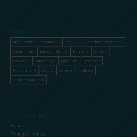
TAGS
atendimento
coronavírus
covid-19
departamento médico
desemprego
fique por dentro
hoteleiro
jurídico
novidades
odontologia
pandemia
restrições
Rio de Janeiro
seguro
serviços
sindicato
sindicato hoteleiro
CATEGORIAS
Avisos
Fique por dentro