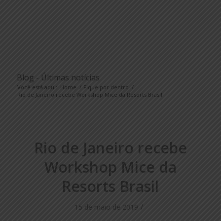
Blog - Últimas notícias
Você está aqui:
Home
/
Fique por dentro
/
Rio de Janeiro recebe Workshop Mice da Resorts Brasil
Rio de Janeiro recebe
Workshop Mice da
Resorts Brasil
/
15 de maio de 2019