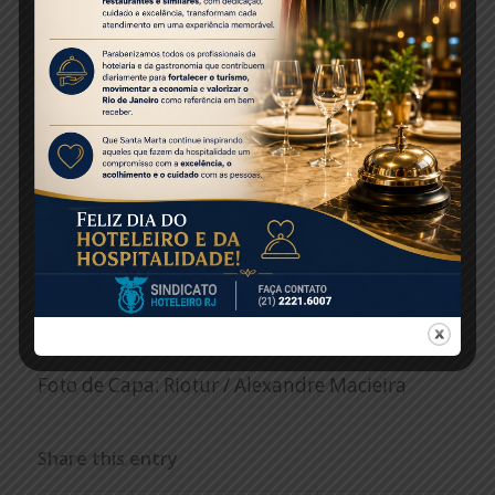
apresentaram o painel “Vai Arriscar? – Como
garantir eventos seguros”.
AGENDA –
No dia 20 de agosto, a Resorts Brasil
realiza o workshop Mice em Campinas, no
Royal Palm Plaza Resort. Em setembro, ainda
sem data definitiva, o encontro acontece em
São Paulo no Hotel Transamerica.
Fonte: Mercado e Eventos
Foto de Capa: Riotur / Alexandre Macieira
Share this entry