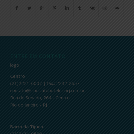
ENTRE EM CONTATO
logo
Centro
(21)2221-6007 | fax.: 2232-2657
contato@sindicatohoteleirorj.com.br
Rua do Senado, 264 - Centro
Rio de Janeiro - RJ
Barra da Tijuca
(21)2431-0580