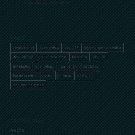
22 de abril de 2026 - 05:55
TAGS
atendimento
coronavírus
covid-19
departamento médico
desemprego
fique por dentro
hoteleiro
jurídico
novidades
odontologia
pandemia
restrições
Rio de Janeiro
seguro
serviços
sindicato
sindicato hoteleiro
CATEGORIAS
Avisos