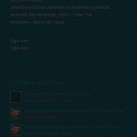
atendimento.barra@sindicatohoteleirorj.com.br
Avenida das Américas, 5001 - sala 154
Midtown - Barra da Tijuca
Siga-nos
Siga-nos
ÚLTIMAS NOTÍCIAS
Dia do Hoteleiro do Rio de Janeiro
29 de julho de 2026 - 15:23
Recuperação tributária rende R$ 37 milhões a hotéis
8 de julho de 2026 - 19:59
Feriadão de São Jorge deve aquecer a economia
carioca em R$ 50 milhões