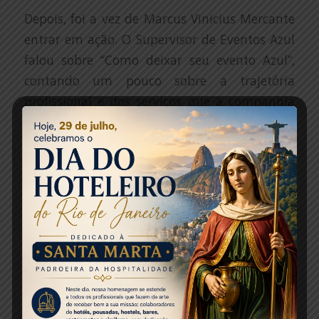
Depois, foi a vez de Marcus Vinicius Mercante
entrar em ação. O Supervisor de Eventos Azul
falou sobre “Como deixar seu evento Azul”,
contando um pouco sobre a trajetória
profissional e dos serviços que a companhia
aérea pode oferecer na realização de eventos.
Em seguida, os presentes tiveram um
momento de reflexão com Rodadas de
Conversa, em que houveram discussões sobre
o aperfeiçoamento das relações com empresas
e uma apresentação dos associados da Resorts
Brasil.
Ao final, Tricia Neves e Raffaele Ceccere, Diretor
da R1 Soluções Audiovisuais, e Lucia Junger,
Coordenadora de Eventos da Merck Group,