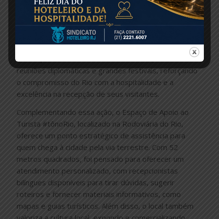
porém, igualmente ricos em cultura e natureza,
distribuindo de forma equilibrada o fluxo de turistas
por todo o estado. O Lounge G20 estará em
funcionamento até o final de novembro, coincidindo
com importantes eventos internacionais, como
reuniões diplomáticas e grandes festivais, reforçando
o compromisso do Rio com a hospitalidade e a
excelência na recepção de seus visitantes.
Complementando essa ação, o Espaço de Apoio ao
Turista #tônoRio, localizado na Rodoviária do Rio,
oferece um ponto estratégico de assistência para
quem chega à cidade pela via terrestre. Com 52
metros quadrados, foi pensado para oferecer um
atendimento personalizado, com recepcionistas
bilíngues disponíveis para tirar dúvidas, sugerir
roteiros e fornecer materiais informativos, como
mapas e guias turísticos. Além disso, o local também
valoriza a cultura local, expondo e comercializando