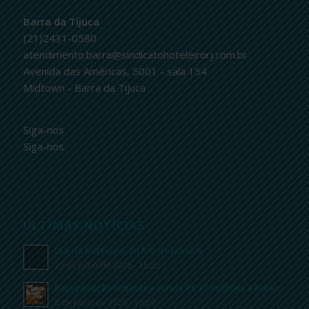
Barra da Tijuca
(21)2431-0580
atendimento.barra@sindicatohoteleirorj.com.br
Avenida das Américas, 5001 - sala 154
Midtown - Barra da Tijuca
Siga-nos
Siga-nos
ÚLTIMAS NOTÍCIAS
Dia do Hoteleiro do Rio de Janeiro
29 de julho de 2026 - 15:23
Recuperação tributária rende R$ 37 milhões a hotéis
8 de julho de 2026 - 19:59