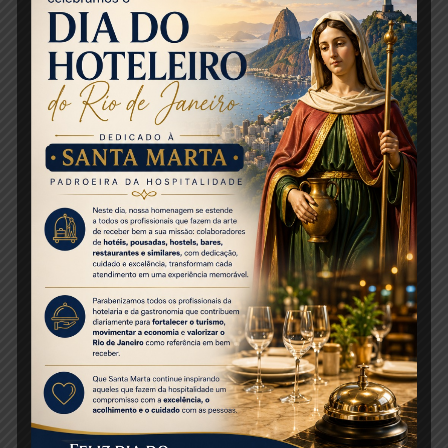
infraestrutura e ações de acolhimento para melhorar a
experiência de visitantes que chegam para esses
eventos. Entre essas iniciativas, destacam-se o
Lounge G20 e o Espaço de Apoio ao Turista #tônoRio,
ambos com o objetivo de oferecer informações, apoio
e serviços que facilitam a estadia e promovem o
turismo em todo o estado.
O Lounge G20, localizado no Aeroporto Internacional
Tom Jobim (Galeão), foi criado como uma vitrine
interativa que destaca a diversidade turística das 12
regiões do estado do Rio de Janeiro. Com uma
estrutura moderna, o espaço conta com telões e
totens que exibem conteúdos audiovisuais,
promovendo as belezas naturais, culturais e
gastronômicas do estado. Além disso, uma equipe
bilíngue está à disposição dos turistas para fornecer
informações detalhadas sobre roteiros, opções de
hospedagem e dicas de atrações locais. O objetivo é
incentivar a visitação aos destinos menos conhecidos,