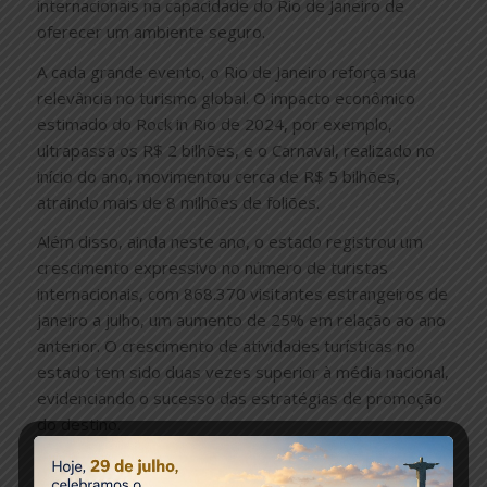
internacionais na capacidade do Rio de Janeiro de
oferecer um ambiente seguro.
A cada grande evento, o Rio de Janeiro reforça sua
relevância no turismo global. O impacto econômico
estimado do Rock in Rio de 2024, por exemplo,
ultrapassa os R$ 2 bilhões, e o Carnaval, realizado no
início do ano, movimentou cerca de R$ 5 bilhões,
atraindo mais de 8 milhões de foliões.
Além disso, ainda neste ano, o estado registrou um
crescimento expressivo no número de turistas
internacionais, com 868.370 visitantes estrangeiros de
janeiro a julho, um aumento de 25% em relação ao ano
anterior. O crescimento de atividades turísticas no
estado tem sido duas vezes superior à média nacional,
evidenciando o sucesso das estratégias de promoção
do destino.
Recentemente, a cidade tem investido fortemente em