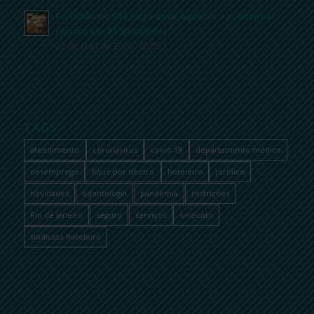
Feriadão de São Jorge deve aquecer a economia
carioca em R$ 50 milhões
22 de abril de 2026 - 05:55
TAGS
atendimento
coronavírus
covid-19
departamento médico
desemprego
fique por dentro
hoteleiro
jurídico
novidades
odontologia
pandemia
restrições
Rio de Janeiro
seguro
serviços
sindicato
sindicato hoteleiro