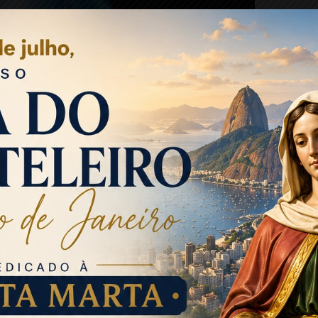
oto: Reprodução / Internet
de Lisboa e Rio de Janeiro para 2022, devido “ao cenário de
ovocado pela pandemia, e uma vez que se aproxima a data
zação de ambos os festivais em comunicado.
a iniciarmos as montagens da Cidade do Rock, encontramo-
ia e sem garantias de que, em junho, estejam reunidas as
seu modelo original”, lê-se no comunicado que a organização
 de março, à imprensa sobre a edição de Lisboa.