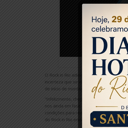
F
O Rock in Rio adiou as edições deste ano 
incerteza que se vive a nível mundial, pr
de início de montagens”, refere a organi
“Infelizmente, chegada a data limite par
nos ainda em fase de Estado de Emergênc
condições para realizarmos o festival no 
do Rock in Rio enviou esta quinta-feira, 4