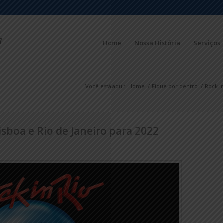
Home
Nossa História
Serviços
Você está aqui:
Home
/
Fique por dentro
/
Rock i
isboa e Rio de Janeiro para 2022