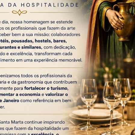
as edições, passando o festival da capital portuguesa para
22, enquanto a edição do Rio de Janeiro vai ter lugar a 2,
iz Roberto Medina, presidente e idealizador do Rock in
do público são a sua “principal preocupação”.
es já adquiridos são automaticamente válidos para a próxima
as “mais informações dirigidas aos portadores de bilhetes,
.