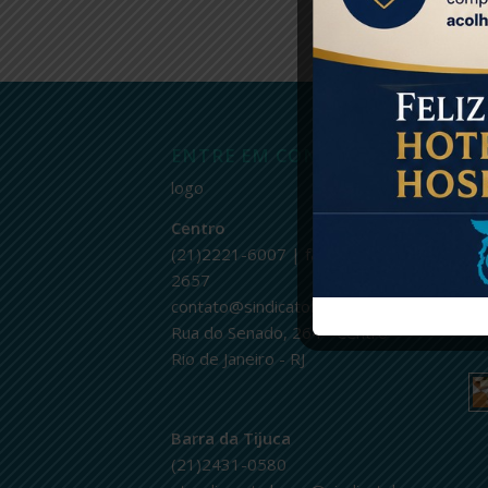
ENTRE EM CONTATO
Ú
logo
Centro
(21)2221-6007 | fax.: 2232-
2657
contato@sindicatohoteleirorj.com.br
Rua do Senado, 264 - Centro
Rio de Janeiro - RJ
Barra da Tijuca
(21)2431-0580