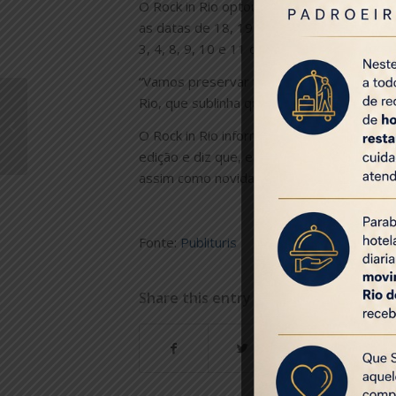
O Rock in Rio optou assim por adiar as du
as datas de 18, 19, 25 e 26 de junho de 20
3, 4, 8, 9, 10 e 11 de setembro de 2022.
“Vamos preservar vidas neste momento”, d
Rio, que sublinha que a saúde e segurança 
United cresce oferta
para São Paulo e Rio
O Rock in Rio informa ainda que os bilhet
de Janeiro em maio
edição e diz que, em breve, serão revelad
assim como novidades relativas ao cartaz”
Fonte:
Publituris
Share this entry