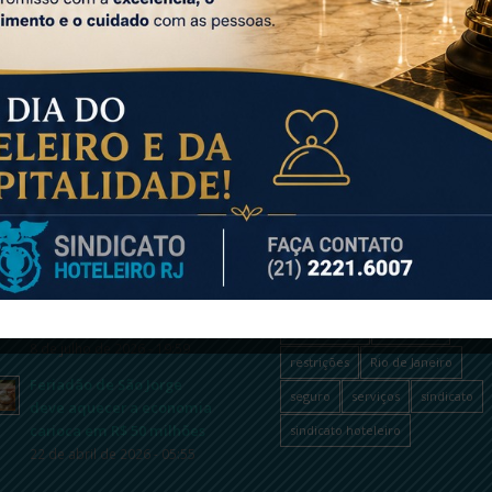
LTIMAS NOTÍCIAS
TAGS
atendimento
coronavírus
Dia do Hoteleiro do Rio de
Janeiro
covid-19
departamento médic
29 de julho de 2026 - 15:23
desemprego
fique por dentro
Recuperação tributária
hoteleiro
jurídico
novidades
rende R$ 37 milhões a
hotéis
odontologia
pandemia
8 de julho de 2026 - 19:59
restrições
Rio de Janeiro
Feriadão de São Jorge
seguro
serviços
sindicato
deve aquecer a economia
carioca em R$ 50 milhões
sindicato hoteleiro
22 de abril de 2026 - 05:55