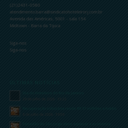
(21)2431-0580
atendimento.barra@sindicatohoteleirorj.com.br
Avenida das Américas, 5001 - sala 154
Midtown - Barra da Tijuca
Siga-nos
Siga-nos
ÚLTIMAS NOTÍCIAS
Dia do Hoteleiro do Rio de Janeiro
29 de julho de 2026 - 15:23
Recuperação tributária rende R$ 37 milhões a hotéis
8 de julho de 2026 - 19:59
Feriadão de São Jorge deve aquecer a economia