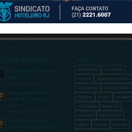
LTIMAS NOTÍCIAS
TAGS
atendimento
coronavírus
Dia do Hoteleiro do Rio de
Janeiro
covid-19
departamento médic
29 de julho de 2026 - 15:23
desemprego
fique por dentro
Recuperação tributária
hoteleiro
jurídico
novidades
rende R$ 37 milhões a
hotéis
odontologia
pandemia
8 de julho de 2026 - 19:59
restrições
Rio de Janeiro
Feriadão de São Jorge
seguro
serviços
sindicato
deve aquecer a economia