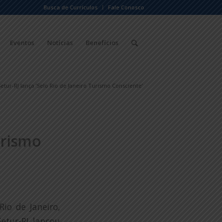
Busca de Currículos
Fale Conosco
Eventos
Notícias
Benefícios
Setur-RJ lança ‘Selo Rio de Janeiro Turismo Consciente’
urismo
io de Janeiro,
Setur-RJ lançou