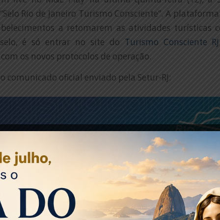
 “Selo Rio de Janeiro Turismo Consciente”. A plataforma
abelecimentos a retomarem as atividades turísticas 
selo, é só entrar no site do
Turismo Consciente RJ
com os novos protocolos de operação.
 o comunicado oficial enviado pela Setur-RJ: