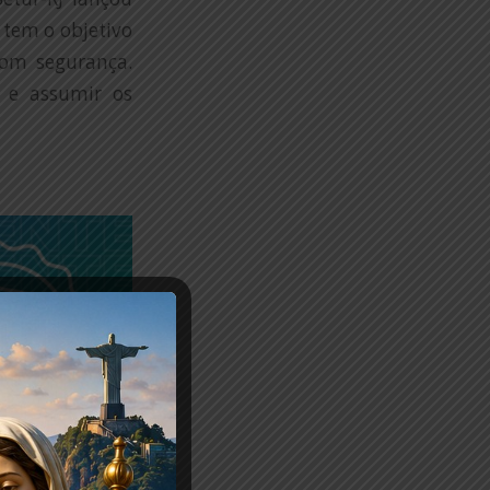
 tem o objetivo
com segurança.
e assumir os