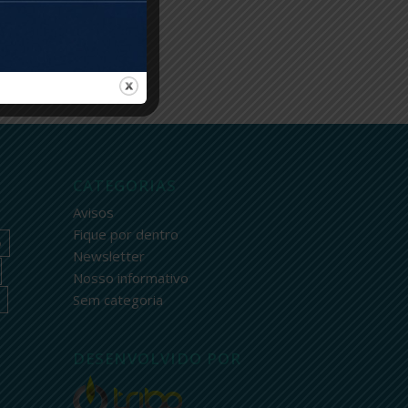
CATEGORIAS
Avisos
Fique por dentro
o
Newsletter
Nosso informativo
Sem categoria
DESENVOLVIDO POR