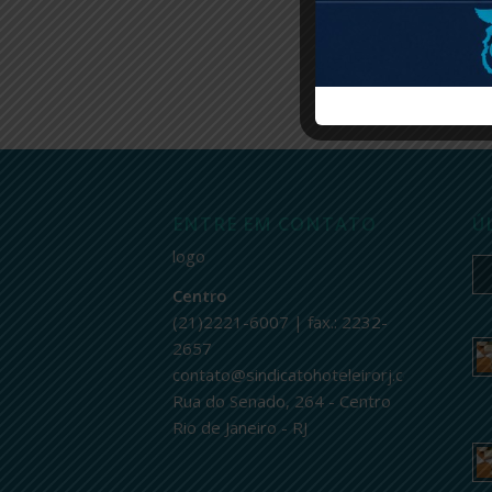
ENTRE EM CONTATO
Ú
logo
Centro
(21)2221-6007 | fax.: 2232-
2657
contato@sindicatohoteleirorj.com.br
Rua do Senado, 264 - Centro
Rio de Janeiro - RJ