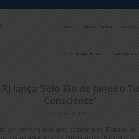
Home
Nossa História
Serviços
Você está aqui:
Home
/
Fique por dentro
/
-RJ lança ‘Selo Rio de Janeiro T
Consciente’
/
15 de junho de 2020
o em primeira mão pelo secretário de Turismo do R
em live no M&E Play na última quinta-feira (12), a 