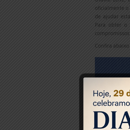
oficialmente o
de ajudar est
Para obter o 
compromissos 
Confira abaixo