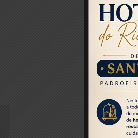
Tulip Inn Rio de Janeiro
Ipanema será
inaugurado no dia 1°
de julho