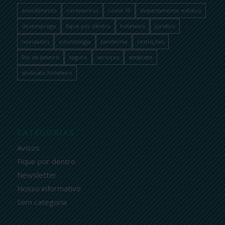
atendimento
coronavírus
covid-19
departamento médico
desemprego
fique por dentro
hoteleiro
jurídico
novidades
odontologia
pandemia
restrições
Rio de Janeiro
seguro
serviços
sindicato
sindicato hoteleiro
CATEGORIAS
Avisos
Fique por dentro
Newsletter
Nosso informativo
Sem categoria