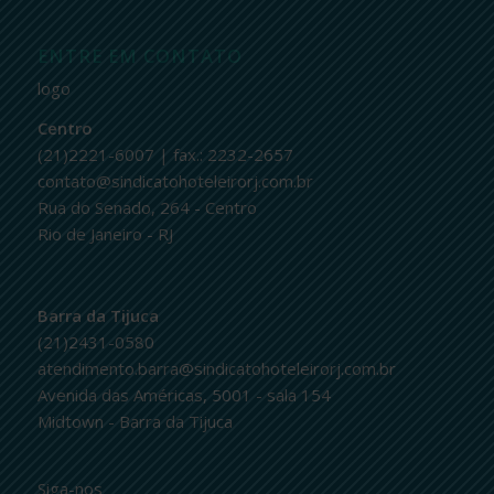
ENTRE EM CONTATO
logo
Centro
(21)2221-6007 | fax.: 2232-2657
contato@sindicatohoteleirorj.com.br
Rua do Senado, 264 - Centro
Rio de Janeiro - RJ
Barra da Tijuca
(21)2431-0580
atendimento.barra@sindicatohoteleirorj.com.br
Avenida das Américas, 5001 - sala 154
Midtown - Barra da Tijuca
Siga-nos