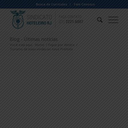
Busca de Currículos
Fale Conosco
Blog - Últimas notícias
Você está aqui:
Home
/
Fique por dentro
/
Turismo dá boas-vindas ao novo Prefeito