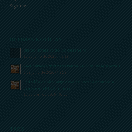
Siga-nos
ÚLTIMAS NOTÍCIAS
Dia do Hoteleiro do Rio de Janeiro
29 de julho de 2026 - 15:23
Recuperação tributária rende R$ 37 milhões a hotéis
8 de julho de 2026 - 19:59
Feriadão de São Jorge deve aquecer a economia
carioca em R$ 50 milhões
22 de abril de 2026 - 05:55
TAGS