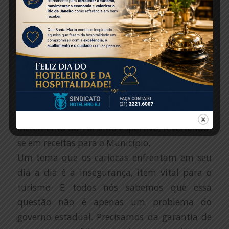
turistas, são algumas delas. Há também a
implantação de um programa de tax free,
vantagens que as principais cidades turísticas
oferecem no mundo todo e o Rio não pode e
não deve ficar para trás.
É importante tornar as estruturas construídas
para os Jogos Olímpicos em ativos
permanentes que contribuam para o
incremento do Turismo Esportivo, revertendo-
se em receitas para o Município.
Um tema que os cariocas enfrentam em seu
dia a dia é a insegurança, item vital para o
turismo. E todos nós sabemos que essa
questão não é apenas um problema do
governo estadual. Precisamos da garantia de