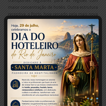
transportes regulares para as regiões com
maior concentração de hotéis. Outra estrutura
receptiva, o Porto, hoje cercado pela mais nova
paixão dos cariocas e turistas, o Boulevard
Olímpico, carece de modernização de sua
estrutura, gerando melhores condições de
recepção aos cruzeiros internacionais e
nacionais.
Para ampliar nosso bem receber, temos
muitas sugestões que anseiam pelo
compromisso do poder público. A criação de
passes para turistas estrangeiros com acesso a
todos os transportes públicos da cidade e a
fiscalização mais efetiva dos taxis, serviço que
figura entre as principais reclamações dos