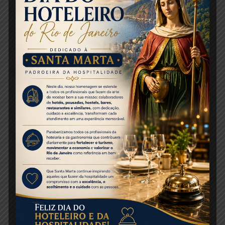
abertas, mas privadas. Com foco no conforto, a
preferência é por locais já conhecidos, seja
destino ou hospedagem, que sirvam tanto
para trabalhar e estudar, quanto para ter um
momento de lazer e relaxamento. Em
contrapartida ao distanciamento social,
mesmo ao escolher casas mais isoladas,
muitos entrevistados declararam procurar por
prestação de serviços, como faxineiras.
MEIOS DE TRANSPORTE
Com a queda no uso do avião, dois fenômenos
foram observados: os voos mais longos,
principalmente conectando o Sudeste ou
Norte/Nordeste, ganharam relevância; e houve