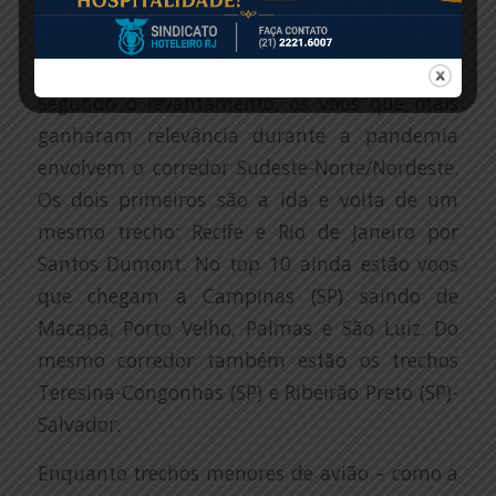
um aumento também do movimento de
aeroportos regionais para capitais, como as
rotas Sobral/Jericoacoara para Fortaleza.
Segundo o levantamento, os voos que mais
ganharam relevância durante a pandemia
envolvem o corredor Sudeste-Norte/Nordeste.
Os dois primeiros são a ida e volta de um
mesmo trecho: Recife e Rio de Janeiro por
Santos Dumont. No top 10 ainda estão voos
que chegam a Campinas (SP) saindo de
Macapá, Porto Velho, Palmas e São Luiz. Do
mesmo corredor também estão os trechos
Teresina-Congonhas (SP) e Ribeirão Preto (SP)-
Salvador.
Enquanto trechos menores de avião – como a