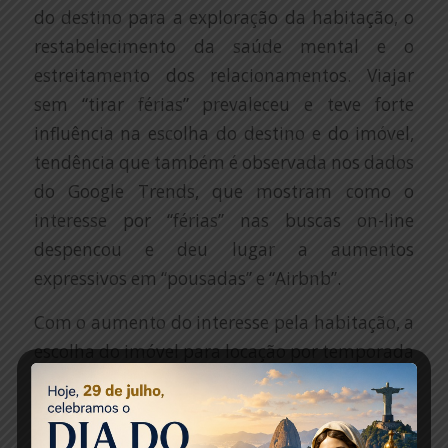
do destino para a exploração da habitação, o
restabelecimento da saúde mental e o
estreitamento dos relacionamentos. Viajar
sem “tirar férias” prevaleceu e teve forte
influência na escolha do destino e do imóvel,
tendência que também é observada nos dados
do Google Trends, que mostram como o
interesse por “férias” nas buscas on-line
despencou e deu lugar a aumentos
expressivos em “pousadas” e “Airbnb”.
Com o aumento do interesse pela habitação, a
escolha do imóvel para locação por temporada
passou a ser mais criteriosa e com preferência
por casas afastadas dos grandes centros e que
reduzem a sensação de clausura, com áreas