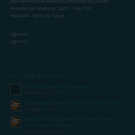
atendimento.barra@sindicatohoteleirorj.com.br
Avenida das Américas, 5001 - sala 154
Midtown - Barra da Tijuca
Siga-nos
Siga-nos
ÚLTIMAS NOTÍCIAS
Dia do Hoteleiro do Rio de Janeiro
29 de julho de 2026 - 15:23
Recuperação tributária rende R$ 37 milhões a hotéis
8 de julho de 2026 - 19:59
Feriadão de São Jorge deve aquecer a economia
carioca em R$ 50 milhões
22 de abril de 2026 - 05:55