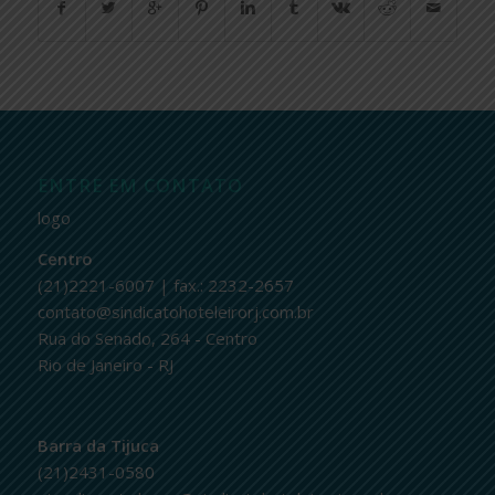
ENTRE EM CONTATO
logo
Centro
(21)2221-6007 | fax.: 2232-2657
contato@sindicatohoteleirorj.com.br
Rua do Senado, 264 - Centro
Rio de Janeiro - RJ
Barra da Tijuca
(21)2431-0580