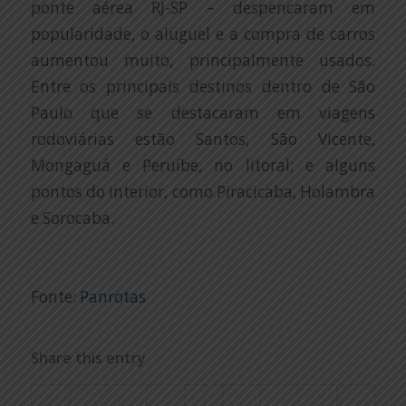
ponte aérea RJ-SP – despencaram em
popularidade, o aluguel e a compra de carros
aumentou muito, principalmente usados.
Entre os principais destinos dentro de São
Paulo que se destacaram em viagens
rodoviárias estão Santos, São Vicente,
Mongaguá e Peruíbe, no litoral; e alguns
pontos do interior, como Piracicaba, Holambra
e Sorocaba.
Fonte:
Panrotas
Share this entry