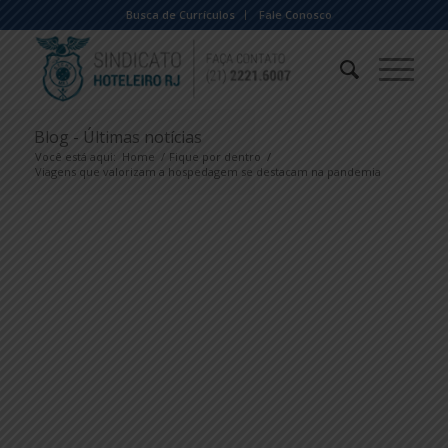
Busca de Currículos
Fale Conosco
Blog - Últimas notícias
Você está aqui:
Home
/
Fique por dentro
/
Viagens que valorizam a hospedagem se destacam na pandemia