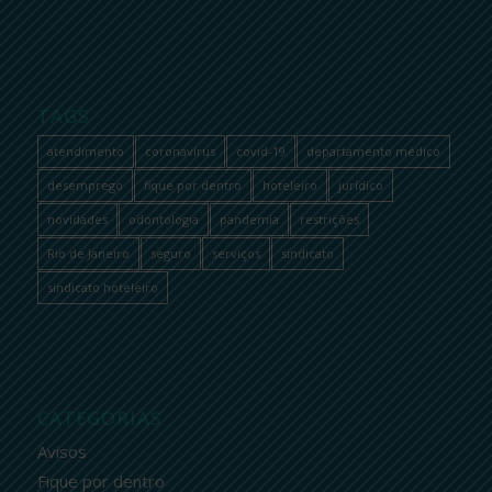
TAGS
atendimento
coronavírus
covid-19
departamento médico
desemprego
fique por dentro
hoteleiro
jurídico
novidades
odontologia
pandemia
restrições
Rio de Janeiro
seguro
serviços
sindicato
sindicato hoteleiro
CATEGORIAS
Avisos
Fique por dentro