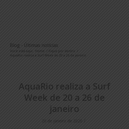
Blog - Últimas notícias
Você está aqui:
Home
/
Fique por dentro
/
AquaRio realiza a Surf Week de 20 a 26 de janeiro
AquaRio realiza a Surf
Week de 20 a 26 de
janeiro
/
20 de janeiro de 2020