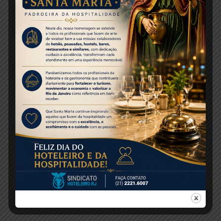
20/1: Abertura com o Rico de Souza
21 a 24/01: Mergulhos dos surfistas no Grande
Tanque Oceânico, a partir das 10h30
21/01: Visita da ONG Surf Social
25 e 26/01: Desafio AquaSurf, das 10h às 17h,
mediante inscrições prévias
SERVIÇO
Praça Muhammad Ali, Gamboa (em frente aos
Armazéns 7 e 8 do Porto do Rio)
Horário de funcionamento: diariamente, das
10h às 18h (com entrada no circuito até 17h)