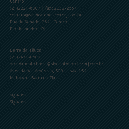
Centro
(21)2221-6007 | fax.: 2232-2657
contato@sindicatohoteleirorj.com.br
Rua do Senado, 264 - Centro
Rio de Janeiro - RJ
Barra da Tijuca
(21)2431-0580
atendimento.barra@sindicatohoteleirorj.com.br
Avenida das Américas, 5001 - sala 154
Midtown - Barra da Tijuca
Siga-nos
Siga-nos