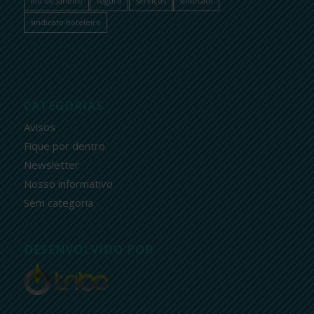
Rio de Janeiro
seguro
serviços
sindicato
sindicato hoteleiro
CATEGORIAS
Avisos
Fique por dentro
Newsletter
Nosso informativo
Sem categoria
DESENVOLVIDO POR