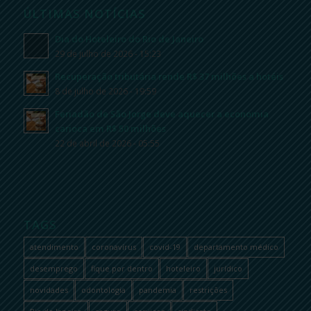
ÚLTIMAS NOTÍCIAS
Dia do Hoteleiro do Rio de Janeiro
29 de julho de 2026 - 15:23
Recuperação tributária rende R$ 37 milhões a hotéis
8 de julho de 2026 - 19:59
Feriadão de São Jorge deve aquecer a economia
carioca em R$ 50 milhões
22 de abril de 2026 - 05:55
TAGS
atendimento
coronavírus
covid-19
departamento médico
desemprego
fique por dentro
hoteleiro
jurídico
novidades
odontologia
pandemia
restrições