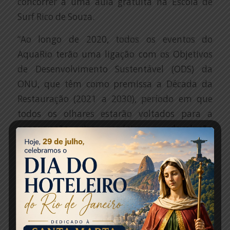
concorrer a uma aula gratuita na Escola de
Surf Rico de Souza.
“Ao longo de 2020, todos os eventos do
AquaRio terão uma ligação com os Objetivos
de Desenvolvimento Sustentável (ODS) da
ONU, que têm como premissa a Década da
Restauração (2021 a 2030), período em que
todos os olhares estarão voltados para a
conservação das espécies e devolução
daqueles já extintas na natureza. Os oceanos
terão protagonismo nisso, motivo pelo qual
nos empenhamos na educação ambiental de
crianças e adultos”, explica Raphael Lobo,
diretor de Operações do AquaRio.
Confira a programação completa: