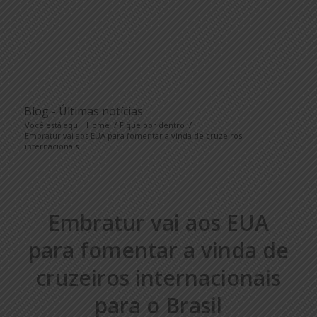
Blog - Últimas notícias
Você está aqui:
Home
/
Fique por dentro
/
Embratur vai aos EUA para fomentar a vinda de cruzeiros
internacionais...
Embratur vai aos EUA
para fomentar a vinda de
cruzeiros internacionais
para o Brasil