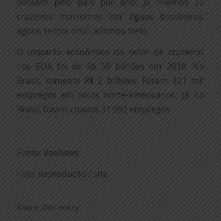
passam pelo país por ano. Já tivemos 32
cruzeiros marítimos em águas brasileiras,
agora, temos oito”, afirmou Neto.
O impacto econômico do setor de cruzeiros
nos EUA foi de R$ 59 bilhões em 2018. No
Brasil, somente R$ 2 bilhões. Foram 421 mil
empregos em solos norte-americanos. Já no
Brasil, foram criados 31.992 empregos.
Fonte:
VoeNews
Foto: Reprodução / site
Share this entry