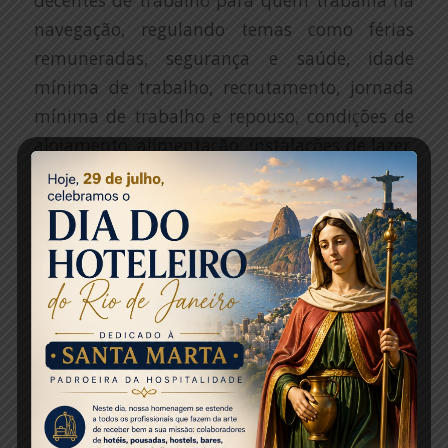
decentes de trabalho para quem trabalha na
navegação, regulando temas como férias
remuneradas, segurança e saúde, idade
mínima de trabalho, recrutamento, jornada
mínima de trabalho e repouso, condições de
alojamento, alimentação, instalações de lazer,
bem-estar e proteção social.
Renê Hermann, Henrique Costa e Renata
Ribeiro, membros da Carnival Corporation &
plc, apresentaram o trabalho da empresa que
atua em diversos países no mundo. A Carnival
tem 30 milhões de passageiros por ano, sendo
que o porto de Miami chega a ter 7 navios
somente do grupo. A promessa, segundo os
funcionários do grupo, é de cheguem a 83