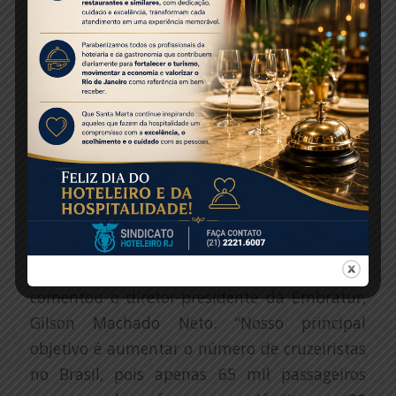
navios produzidos até 2023. Em 2019, foram
5,6 milhões de passageiros em 2 mil cruzeiros
promovidos no ano. Os maiores mercados são:
Estados Unidos, Reino Unido, Canadá e
México.
Na temporada 2019/2020 de cruzeiros
marítimos no Brasil, há previsão de que a
oferta de leitos cresça 6,3%. “Em 2018/19 e
2017/18, já tínhamos crescido 15%, então,
acumulamos um crescimento de 36,3% nas
últimas três temporadas aqui no Brasil”,
comentou o diretor-presidente da Embratur,
Gilson Machado Neto. “Nosso principal
objetivo é aumentar o número de cruzeiristas
no Brasil, pois apenas 65 mil passageiros