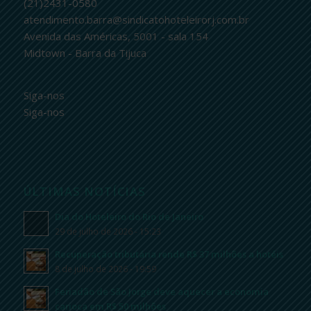
(21)2431-0580
atendimento.barra@sindicatohoteleirorj.com.br
Avenida das Américas, 5001 - sala 154
Midtown - Barra da Tijuca
Siga-nos
Siga-nos
ÚLTIMAS NOTÍCIAS
Dia do Hoteleiro do Rio de Janeiro
29 de julho de 2026 - 15:23
Recuperação tributária rende R$ 37 milhões a hotéis
8 de julho de 2026 - 19:59
Feriadão de São Jorge deve aquecer a economia
carioca em R$ 50 milhões