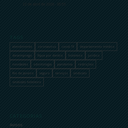
22 de abril de 2026 - 05:55
TAGS
atendimento
coronavírus
covid-19
departamento médico
desemprego
fique por dentro
hoteleiro
jurídico
novidades
odontologia
pandemia
restrições
Rio de Janeiro
seguro
serviços
sindicato
sindicato hoteleiro
CATEGORIAS
Avisos