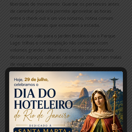
liberdade de movimento. Guardar os pertences antes
de caminhar pela orla permite aproveitar as horas
entre o check-out e um voo noturno, rotina comum
entre profissionais que estendem a estadia.
O raciocínio vale para o Jardim Botânico ou o Parque
Lage: trilhas e contemplação não combinam com
volumes grandes. Além disso, os armários internos
desses espaços culturais raramente comportam malas
de viagem, exigindo planejamento prévio.
Expansão da Infraestrutura para Viajantes em Trânsito
O Rio registrou um crescimento de 20% na demanda
por armazenamento temporário nos últimos dois anos,
impulsionado pelo turismo e pelo trabalho remoto.
Profissionais que intercalam reuniões com dias de
coworking buscam soluções flexíveis e
descentralizadas, fugindo do eixo tradicional
aeroporto–hotel.