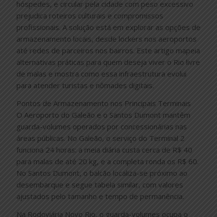
hóspedes, e circular pela cidade com peso excessivo
prejudica roteiros culturais e compromissos
profissionais. A solução está em explorar as opções de
armazenamento locais, desde lockers nos aeroportos
até redes de parceiros nos bairros. Este artigo mapeia
alternativas práticas para quem deseja viver o Rio livre
de malas e mostra como essa infraestrutura evolui
para atender turistas e nômades digitais.
Pontos de Armazenamento nos Principais Terminais
O Aeroporto do Galeão e o Santos Dumont mantêm
guarda-volumes operados por concessionárias nas
áreas públicas. No Galeão, o serviço do Terminal 2
funciona 24 horas: a meia diária custa cerca de R$ 40
para malas de até 20 kg, e a completa ronda os R$ 60.
No Santos Dumont, o balcão localiza-se próximo ao
desembarque e segue tabela similar, com valores
ajustados pelo tamanho e tempo de permanência.
Na Rodoviária Novo Rio, o guarda-volumes ocupa o