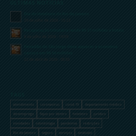
ÚLTIMAS NOTÍCIAS
Dia do Hoteleiro do Rio de Janeiro
29 de julho de 2026 - 15:23
Recuperação tributária rende R$ 37 milhões a hotéis
8 de julho de 2026 - 19:59
Feriadão de São Jorge deve aquecer a economia
carioca em R$ 50 milhões
22 de abril de 2026 - 05:55
TAGS
atendimento
coronavírus
covid-19
departamento médico
desemprego
fique por dentro
hoteleiro
jurídico
novidades
odontologia
pandemia
restrições
Rio de Janeiro
seguro
serviços
sindicato