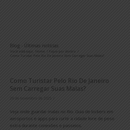
Blog - Últimas notícias
Você está aqui:
Home
/
Fique por dentro
/
Como Turistar Pelo Rio De Janeiro Sem Carregar Suas Malas?
Como Turistar Pelo Rio De Janeiro
Sem Carregar Suas Malas?
/
26 de novembro de 2025
Veja onde guardar malas no Rio. Guia de lockers em
aeroportos e apps para curtir a cidade livre de peso
extra durante conexões e passeios.