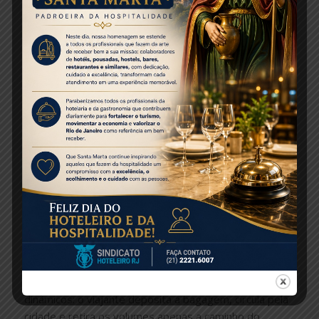
Estabelecimentos em Botafogo, Leblon e Zona
Portuária passaram a oferecer o serviço para
aproveitar o fluxo de visitantes. Cafés e espaços no
Boulevard Olímpico, por exemplo, disponibilizam
armários por hora, atendendo tanto turistas quanto
moradores que vão a eventos e preferem não voltar
para casa entre compromissos.
A regulamentação municipal ainda não padroniza tarifas
ou requisitos de segurança para pontos privados, mas
a concorrência mantém os preços acessíveis. Valores
entre R$ 15 e R$ 30 para períodos de 4 a 8 horas são
frequentes fora dos terminais de transporte.
Integração com Aplicativos de Mobilidade
Aplicativos de transporte e mapas digitais agora
filtram pontos de armazenamento próximos às
atrações turísticas. Essa funcionalidade facilita roteiros
dinâmicos: o viajante deposita a bagagem, circula pela
cidade e retira os volumes apenas a caminho do