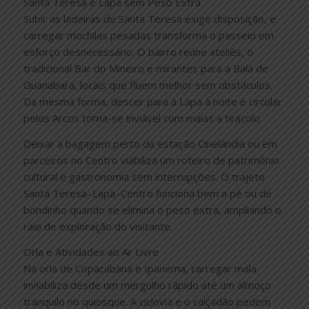
Santa Teresa e Lapa sem Peso Extra
Subir as ladeiras de Santa Teresa exige disposição, e
carregar mochilas pesadas transforma o passeio em
esforço desnecessário. O bairro reúne ateliês, o
tradicional Bar do Mineiro e mirantes para a Baía de
Guanabara, locais que fluem melhor sem obstáculos.
Da mesma forma, descer para a Lapa à noite e circular
pelos Arcos torna-se inviável com malas a tiracolo.
Deixar a bagagem perto da estação Cinelândia ou em
parceiros no Centro viabiliza um roteiro de patrimônio
cultural e gastronomia sem interrupções. O trajeto
Santa Teresa–Lapa–Centro funciona bem a pé ou de
bondinho quando se elimina o peso extra, ampliando o
raio de exploração do visitante.
Orla e Atividades ao Ar Livre
Na orla de Copacabana e Ipanema, carregar mala
inviabiliza desde um mergulho rápido até um almoço
tranquilo no quiosque. A ciclovia e o calçadão pedem