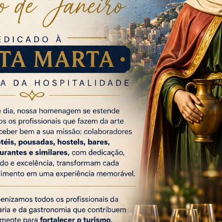
uai (85.948) e França (70.916).
o desempenho e atribuiu o avanço ao investimento em
urismo é uma das grandes forças do nosso estado. Esse
ndo voltou a olhar para o Rio de Janeiro com confiança.
ade, infraestrutura e promoção para que o turismo
olvimento em todas as regiões”, declarou Cláudio Castro.
ustavo Tutuca, o resultado é fruto direto da política de
eroporto RioGaleão. “Atingir 1,8 milhão de turistas
 ano é a prova de que o Rio voltou a ocupar seu lugar de
 é fruto de um trabalho consistente de promoção, com
 ações em mercados estratégicos. Só este ano, estivemos em
 o estado como destino turístico”, afirmou o secretário.
aleão, que recuperou protagonismo na malha aérea
a além da capital. Cidades do interior fluminense vêm
ousadas, restaurantes e o comércio local.