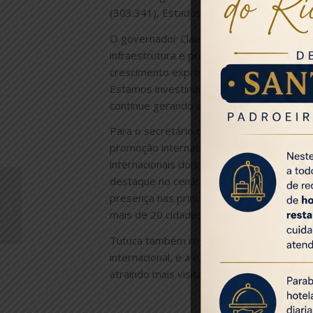
(303.341), Estados Unidos (174.163), Urug
O governador Cláudio Castro comemorou 
infraestrutura e promoção turística. “O t
crescimento expressivo comprova que o mu
Estamos investindo em segurança, mobilid
continue gerando emprego, renda e desenv
Para o secretário de Estado de Turismo, G
promoção internacional e da retomada do a
internacionais dois meses antes do fim do
destaque no cenário mundial. Esse avanço
Rio projeta verão 2026
presença nas principais feiras globais e
com aumento histórico
de turistas e
mais de 20 cidades no exterior promovendo
arrecadação
Tutuca também ressaltou o papel do RioG
recorde;...
internacional, e a expansão do turismo par
atraindo mais visitantes, impulsionando p