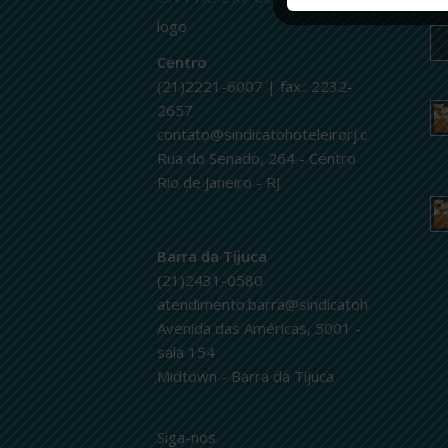
logo
Centro
(21)2221-6007 | fax.: 2232-
2657
contato@sindicatohoteleirorj.com.br
Rua do Senado, 264 - Centro
Rio de Janeiro - RJ
Barra da Tijuca
(21)2431-0580
atendimento.barra@sindicatohoteleirorj.c
Avenida das Américas, 5001 -
sala 154
Midtown - Barra da Tijuca
Siga-nos