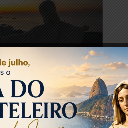
aneiro (Divulgação/Ascom Setur-RJ)
o no turismo internacional. Entre janeiro e outubro de
tes estrangeiros, número que já supera todo o fluxo de
8,8% em relação ao mesmo período do ano passado, e a
, a marca inédita de 2 milhões de turistas internacionais.
 mercado emissor, com 648.911 turistas, seguida por Chile