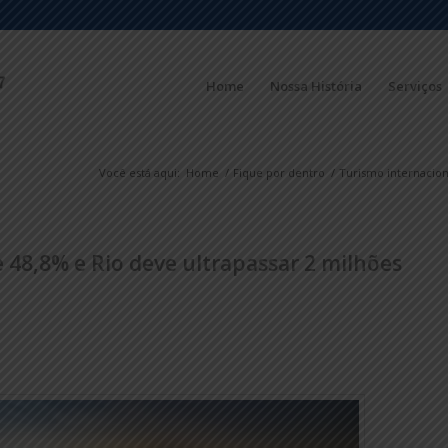
Home
Nossa História
Serviços
Você está aqui:
Home
/
Fique por dentro
/
Turismo internaciona
 48,8% e Rio deve ultrapassar 2 milhões