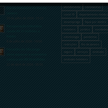
atendimento
coronavírus
Dia do Hoteleiro do Rio de
Janeiro
covid-19
departamento médic
29 de julho de 2026 - 15:23
desemprego
fique por dentro
Recuperação tributária
hoteleiro
jurídico
novidades
rende R$ 37 milhões a
hotéis
odontologia
pandemia
8 de julho de 2026 - 19:59
restrições
Rio de Janeiro
Feriadão de São Jorge
seguro
serviços
sindicato
deve aquecer a economia
carioca em R$ 50 milhões
sindicato hoteleiro
22 de abril de 2026 - 05:55
om.br