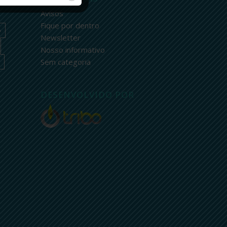
Avisos
Fique por dentro
o
Newsletter
Nosso informativo
Sem categoria
DESENVOLVIDO POR