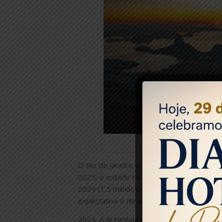
Rio de J
O Rio de Janeiro vive um momento históric
2025, o estado recebeu 1.796.520 visitan
2024 (1,5 milhão). O crescimento é de 4
expectativa é de ultrapassar, até dezembro
2024. A Argentina segue como o principal