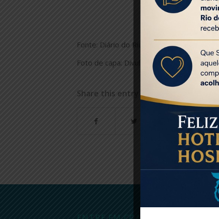
Fonte: Diário do Rio
Foto de capa: Divulgação Ascom Setur-RJ
Share this entry
ENTRE EM CONTATO
Ú