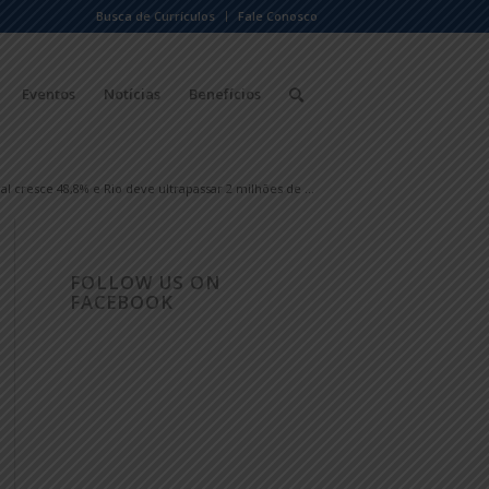
Busca de Currículos
Fale Conosco
Eventos
Notícias
Benefícios
l cresce 48,8% e Rio deve ultrapassar 2 milhões de ...
FOLLOW US ON
FACEBOOK