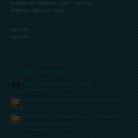
Avenida das Américas, 5001 - sala 154
Midtown - Barra da Tijuca
Siga-nos
Siga-nos
ÚLTIMAS NOTÍCIAS
Dia do Hoteleiro do Rio de Janeiro
29 de julho de 2026 - 15:23
Recuperação tributária rende R$ 37 milhões a hotéis
8 de julho de 2026 - 19:59
Feriadão de São Jorge deve aquecer a economia
carioca em R$ 50 milhões
22 de abril de 2026 - 05:55