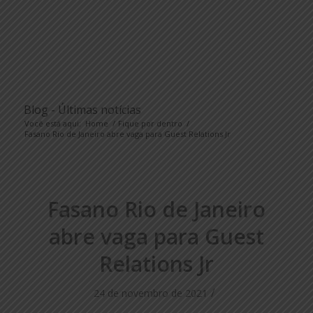
Blog - Últimas notícias
Você está aqui:
Home
/
Fique por dentro
/
Fasano Rio de Janeiro abre vaga para Guest Relations Jr
Fasano Rio de Janeiro
abre vaga para Guest
Relations Jr
/
24 de novembro de 2021