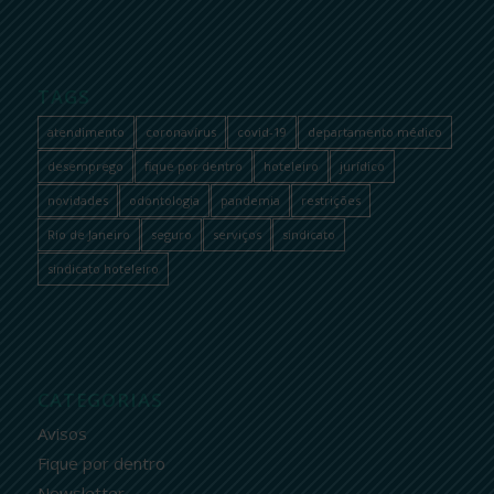
TAGS
atendimento
coronavírus
covid-19
departamento médico
desemprego
fique por dentro
hoteleiro
jurídico
novidades
odontologia
pandemia
restrições
Rio de Janeiro
seguro
serviços
sindicato
sindicato hoteleiro
CATEGORIAS
Avisos
Fique por dentro
Newsletter