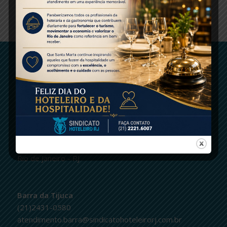
ENTRE EM CONTATO
logo
Centro
(21)2221-6007 | fax.: 2232-2657
contato@sindicatohoteleirorj.com.br
Rua do Senado, 264 - Centro
Rio de Janeiro - RJ
Barra da Tijuca
(21)2431-0580
atendimento.barra@sindicatohoteleirorj.com.br