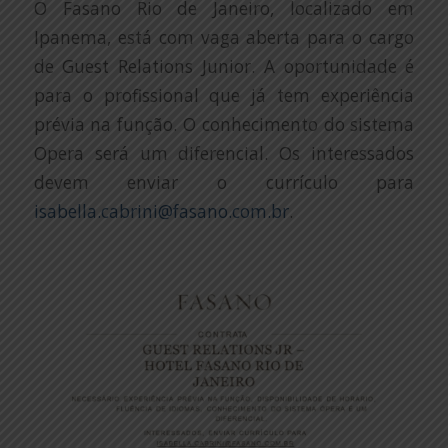
O Fasano Rio de Janeiro, localizado em
Ipanema, está com vaga aberta para o cargo
de Guest Relations Junior. A oportunidade é
para o profissional que já tem experiência
prévia na função. O conhecimento do sistema
Opera será um diferencial. Os interessados
devem enviar o currículo para
isabella.cabrini@fasano.com.br
.