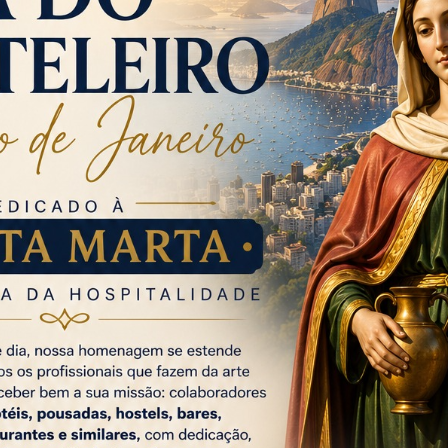
ormal”, não foi diferente.
 destinos muito queridos e procurados por brasileiros nas
r de muito diferentes, as três cidades unem pontos muito
s urbanas, e contam com destinos para a natureza – as
 Janeiro que o digam. Mas São Paulo também não fica para
ras e conhecer as áreas verdes da capital paulista”, explica
ão do ViajaNet.
 segundo levantamento, os três primeiros colocados no
(EUA), com 13,4%, Lisboa (Portugal), com 10,8%, e Santiago
ais mais procurados são bem diferentes entre si, inclusive
 são similares
e passagens aéreas para o período do Réveillon e os
é similar ao do Natal. Com relação aos destinos nacionais,
m 12,2%. No entanto, em segundo lugar, temos Recife
ste feriado, o Rio de Janeiro caiu para a quarta posição