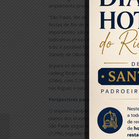
amplamente procuradas. Na volta da “vida n
“São Paulo, Rio de Janeiro e Salvador são
festas de fim de ano. Isso porque, apesa
importantes: são metrópoles, com atraçõe
belíssimas praias de Salvador e do Rio de
trás: é possível fazer trilhas para cachoei
Daniely de Oliveira, Gerente de Comunicaç
Já para os destinos internacionais, ainda
ranking foram os seguintes: Nova Iorque 
(Chile), com 7,7%. Os destinos internacion
nas línguas e nas culturas locais.
Perspectivas para viagens de Ano Novo
O ViajaNet também analisou as compras d
planos dos brasileiros para a data festiva 
Fasano Rio de Janeiro
São Paulo segue liderando no ranking, co
abre vaga para Guest
(7,3%), seguido de Salvador (6,8%). Para e
Relations Jr