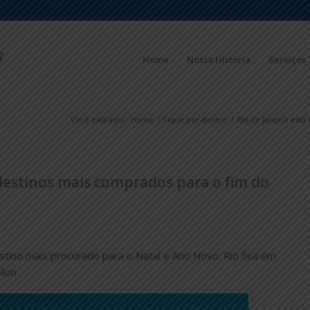
Home
Nossa História
Serviços
Você está aqui:
Home
/
Fique por dentro
/
Rio de Janeiro está
 destinos mais comprados para o fim do
stino mais procurado para o Natal e Ano Novo. Rio fica em
llon