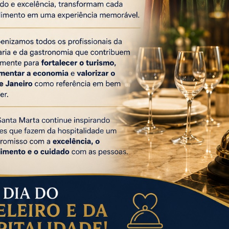
 o levantamento mostra que o interesse por Santiago
com o Natal. No feriado de 25 de dezembro, a cidade
nto para a virada do ano, assume o primeiro lugar no
10,8%) e Nova Iorque (7,7%).
 de passagens aéreas previstas para as festividades
puração contabilizou as compras feitas até o dia 5 de