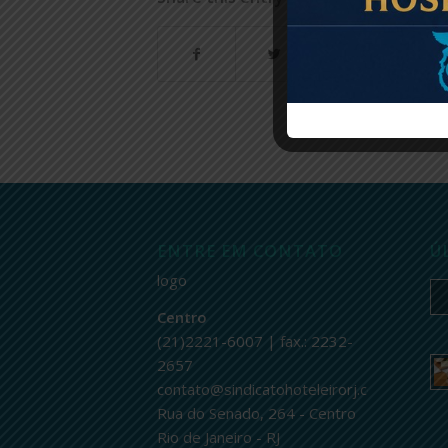
ENTRE EM CONTATO
Ú
logo
Centro
(21)2221-6007 | fax.: 2232-
2657
contato@sindicatohoteleirorj.com.br
Rua do Senado, 264 - Centro
Rio de Janeiro - RJ