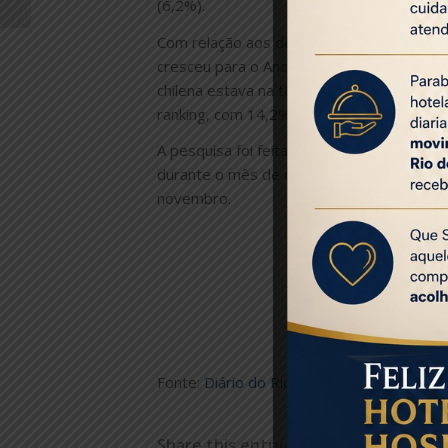
(6,2%).
Com relação aos destinos internacionais,
cresceu para o Ano Novo, em comparação 
chilena estava na terceira posição, enqua
ranking, com 14,2%, seguido por Lisboa (
A pesquisa foi feita com base na emissão
durante o mês de dezembro deste ano. A a
novembro.
Fonte:
Diário do Rio
Share this entry