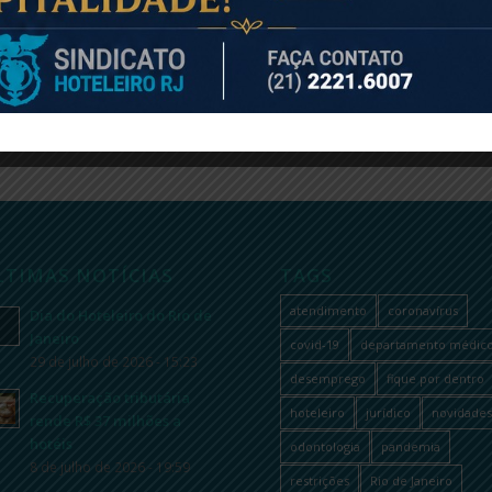
LTIMAS NOTÍCIAS
TAGS
atendimento
coronavírus
Dia do Hoteleiro do Rio de
Janeiro
covid-19
departamento médic
29 de julho de 2026 - 15:23
desemprego
fique por dentro
Recuperação tributária
hoteleiro
jurídico
novidades
rende R$ 37 milhões a
hotéis
odontologia
pandemia
8 de julho de 2026 - 19:59
restrições
Rio de Janeiro