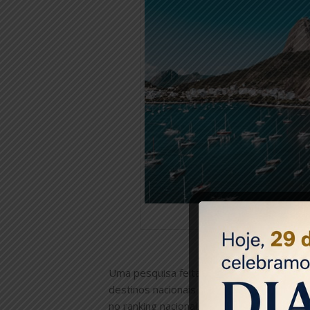
Uma pesquisa feita pelo ViajaNet, agência 
destinos nacionais e internacionais para 
no ranking nacional, estão São Paulo (12,4