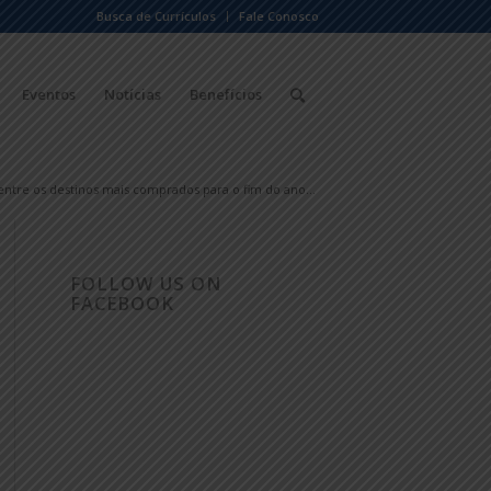
Busca de Currículos
Fale Conosco
Eventos
Notícias
Benefícios
 entre os destinos mais comprados para o fim do ano...
FOLLOW US ON
FACEBOOK