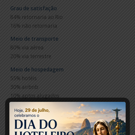
Grau de satisfação
84% retornaria ao Rio
16% não retornaria
Meio de transporte
80% via aérea
20% via terrestre
Meio de hospedagem
55% hotéis
30% airbnb
10% aptos alugados
5% casa de amigos
Pontos Positivos
40% praias