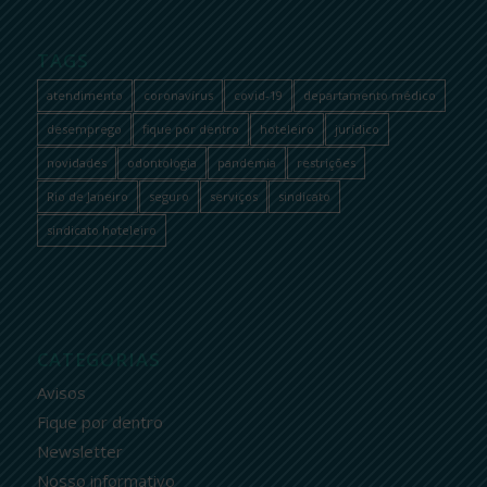
TAGS
atendimento
coronavírus
covid-19
departamento médico
desemprego
fique por dentro
hoteleiro
jurídico
novidades
odontologia
pandemia
restrições
Rio de Janeiro
seguro
serviços
sindicato
sindicato hoteleiro
CATEGORIAS
Avisos
Fique por dentro
Newsletter
Nosso informativo