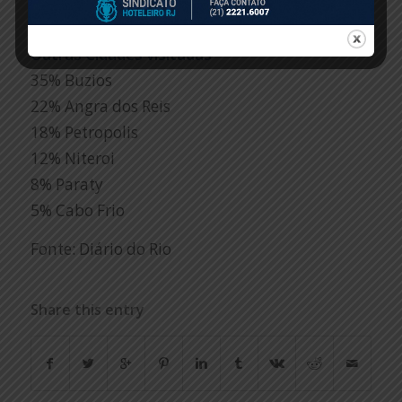
Mais de 60-9%
Outras Cidades visitadas
35% Buzios
22% Angra dos Reis
18% Petropolis
12% Niteroi
8% Paraty
5% Cabo Frio
Fonte: Diário do Rio
Share this entry