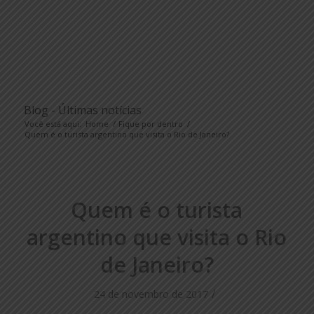
Blog - Últimas notícias
Você está aqui:
Home
/
Fique por dentro
/
Quem é o turista argentino que visita o Rio de Janeiro?
Quem é o turista
argentino que visita o Rio
de Janeiro?
/
24 de novembro de 2017