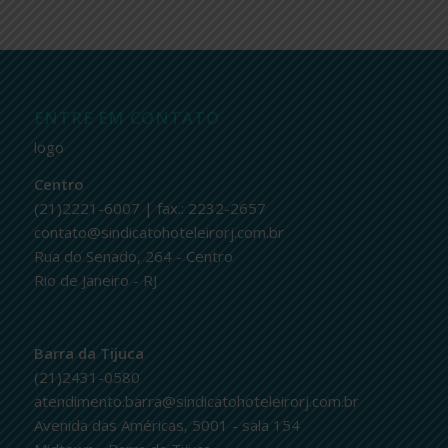
ENTRE EM CONTATO
logo
Centro
(21)2221-6007 | fax.: 2232-2657
contato@sindicatohoteleirorj.com.br
Rua do Senado, 264 - Centro
Rio de Janeiro - RJ
Barra da Tijuca
(21)2431-0580
atendimento.barra@sindicatohoteleirorj.com.br
Avenida das Américas, 5001 - sala 154