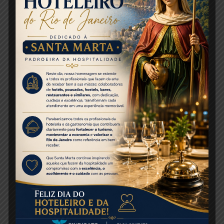
30% população anfitriã
15% metro
10% prestação de serviço
5% shoppings
Pontos negativos
28% população de rua
26% segurança
15% limpeza da cidade
12%preços caros
10% informação turística
9% taxis
Faixa etária
18/25-28%
26/40-39%
41/60-24%