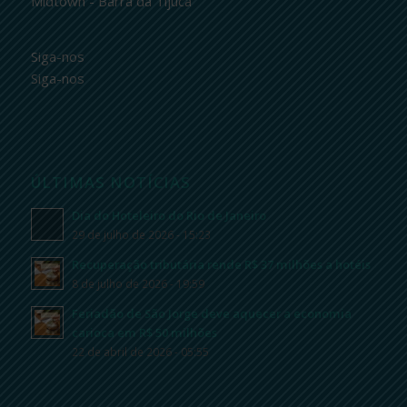
Midtown - Barra da Tijuca
Siga-nos
Siga-nos
ÚLTIMAS NOTÍCIAS
Dia do Hoteleiro do Rio de Janeiro
29 de julho de 2026 - 15:23
Recuperação tributária rende R$ 37 milhões a hotéis
8 de julho de 2026 - 19:59
Feriadão de São Jorge deve aquecer a economia
carioca em R$ 50 milhões
22 de abril de 2026 - 05:55