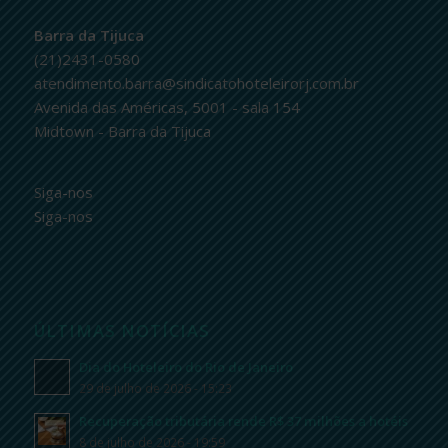
Barra da Tijuca
(21)2431-0580
atendimento.barra@sindicatohoteleirorj.com.br
Avenida das Américas, 5001 - sala 154
Midtown - Barra da Tijuca
Siga-nos
Siga-nos
ÚLTIMAS NOTÍCIAS
Dia do Hoteleiro do Rio de Janeiro
29 de julho de 2026 - 15:23
Recuperação tributária rende R$ 37 milhões a hotéis
8 de julho de 2026 - 19:59