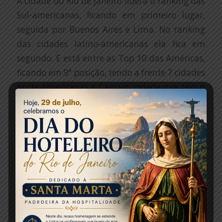
A cidade do Rio de Janeiro lidera o ranking das
Sul-americanas, ficando em primeiro lugar,
seguida por Buenos Aires e Lima. No ranking
das cidades latino-americanas ela fica em
segundo. E está entre as Top 10 das Américas,
ficando em 9° posição, tendo a frente 7 cidades
norte-americanas e Cancún, cidade que tem o
maior fluxo a partir do próprio Estados
Unidos.
Além de apontar o número de visitantes o
estudo aponta a tendência para 2020 e 2025
mantendo a taxa de crescimento superior às
outras cidades da América do sul.
Fonte: Jornal de Turismo