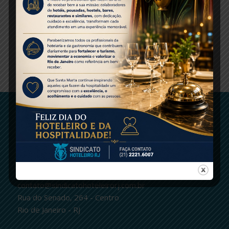
Share this entry
ENTRE EM CONTATO
logo
Centro
(21)2221-6007 | fax.: 2232-2657
contato@sindicatohoteleirorj.com.br
Rua do Senado, 264 - Centro
Rio de Janeiro - RJ