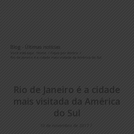
Blog - Últimas notícias
Você está aqui:
Home
/
Fique por dentro
/
Rio de Janeiro é a cidade mais visitada da América do Sul
Rio de Janeiro é a cidade
mais visitada da América
do Sul
/
10 de novembro de 2017