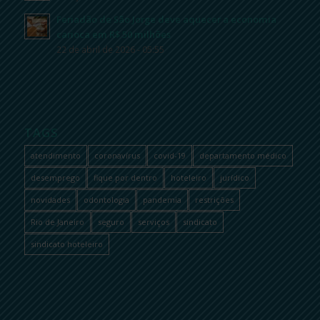
Feriadão de São Jorge deve aquecer a economia
carioca em R$ 50 milhões
22 de abril de 2026 - 05:55
TAGS
atendimento
coronavírus
covid-19
departamento médico
desemprego
fique por dentro
hoteleiro
jurídico
novidades
odontologia
pandemia
restrições
Rio de Janeiro
seguro
serviços
sindicato
sindicato hoteleiro