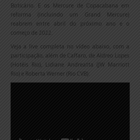
Boticário. E os Mercure de Copacabana em
reforma (incluindo um Grand Mercure)
reabrem entre abril do próximo ano e o
começo de 2022.
Veja a live completa no vídeo abaixo, com a
participação, além de Caffaro, de Aldreo Lopes
(Hotéis Rio), Lidiane Andreatta (JW Marriott
Rio) e Roberta Werner (Rio CVB):