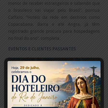
menor de receber estrangeiros e sabendo que
o brasileiro vai viajar pelo Brasil”, pontua
Caffaro. “Hotéis da rede em destinos como
Copacabana, Barra e até Angra, já têm
registrado grande procura para hospedagens
no final do ano”, completa.
EVENTOS E CLIENTES PASSANTES
Outro indício do reaquecimento da hotelaria
na cidade, segundo comenta o executivo da
Accor, está na volta da procura por eventos e
até a realização de alguns encontros
presenciais de pequeno porte e híbridos.
Os que já vêm acontecendo têm uma
característica em comum: trazem hóspedes