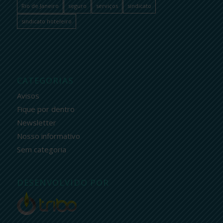
Rio de Janeiro
seguro
serviços
sindicato
sindicato hoteleiro
CATEGORIAS
Avisos
Fique por dentro
Newsletter
Nosso informativo
Sem categoria
DESENVOLVIDO POR