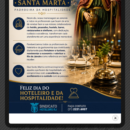
com família e em um tipo de hospedagem
mesclado entre corporativo e lazer.
A conquista de clientes passantes também é
uma rotina nesse momento. Segundo Caffaro,
no reaberto Novotel Leme, há média de oito
clientes por dia que chegam ao
empreendimento só para usar o serviço de
bar, em pequenos encontros.
JO & JOE
Caffaro também aproveitou a participação na
live para lembrar da chegada de uma nova
marca da empresa ao Rio. Entre o final de 2021
e o início de 2022, a bandeira Jo & Joe deve
chegar ao destino, na região do Largo do