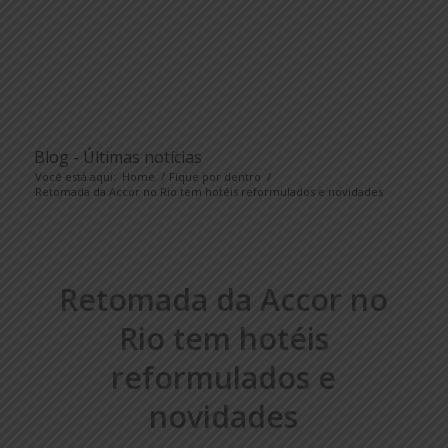
Blog - Últimas notícias
Você está aqui:
Home
/
Fique por dentro
/
Retomada da Accor no Rio tem hotéis reformulados e novidades
Retomada da Accor no
Rio tem hotéis
reformulados e
novidades