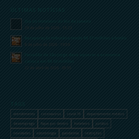
ÚLTIMAS NOTÍCIAS
Dia do Hoteleiro do Rio de Janeiro
29 de julho de 2026 - 15:23
Recuperação tributária rende R$ 37 milhões a hotéis
8 de julho de 2026 - 19:59
Feriadão de São Jorge deve aquecer a economia
carioca em R$ 50 milhões
22 de abril de 2026 - 05:55
TAGS
atendimento
coronavírus
covid-19
departamento médico
desemprego
fique por dentro
hoteleiro
jurídico
novidades
odontologia
pandemia
restrições