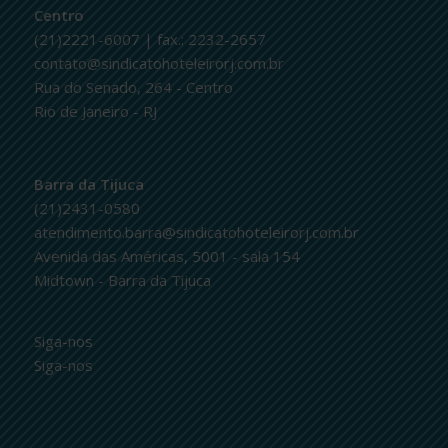
Centro
(21)2221-6007 | fax.: 2232-2657
contato@sindicatohoteleirorj.com.br
Rua do Senado, 264 - Centro
Rio de Janeiro - RJ
Barra da Tijuca
(21)2431-0580
atendimento.barra@sindicatohoteleirorj.com.br
Avenida das Américas, 5001 - sala 154
Midtown - Barra da Tijuca
Siga-nos
Siga-nos