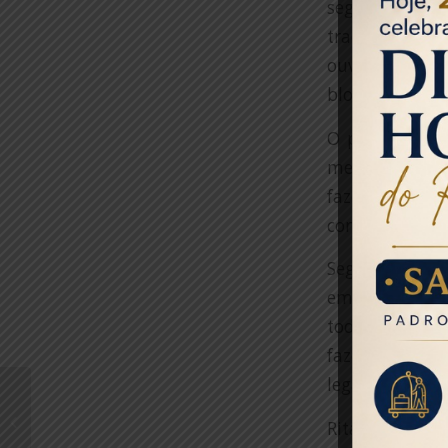
segura contra 
tradicionais, 
ouvir os que 
blocos foi muit
O presidente 
meio à pandemi
fazermos uma p
conseguiremos 
Segundo a pres
em saúde, até
toda a populaç
fazer a fest
legalização, pa
Retomada da Accor no
Rio tem hotéis
Rita Fernande
reformulados e