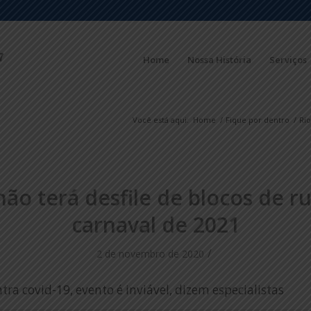
Home
Nossa História
Serviços
Você está aqui:
Home
/
Fique por dentro
/
Rio
não terá desfile de blocos de r
carnaval de 2021
/
2 de novembro de 2020
ra covid-19, evento é inviável, dizem especialistas