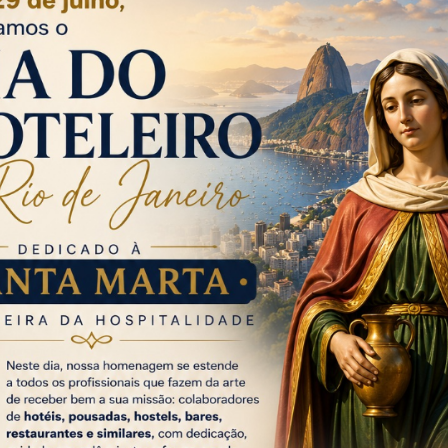
a covid-19. “Sem vacina, não é possível termos o carn
como conhecemos há décadas. Como não ouvir especial
participam de toda a engrenagem dos blocos de rua?
o responsável, e eu os parabenizo por isso”, disse Villa Fl
da Riotur lembrou que a pandemia não acabou. “Ai
a da covid-19. Portanto, nossa posição é: sem vacina,
revisão para a realização do Carnaval Rio 2021. Che
fazer o planejamento e falar em datas”, acrescentou.
idente da Sebastiana, Rita Fernandes, pela avaliação do
 julho do ano que vem, não haverá possibilidade de
ão do Rio. “Se liberar o público no segundo semestre, a
a. Fica muito em cima e, do ponto de vista da re
ra nós, no segundo semestre é inviável.”
s informou que a Sebastiana vai procurar outras alte