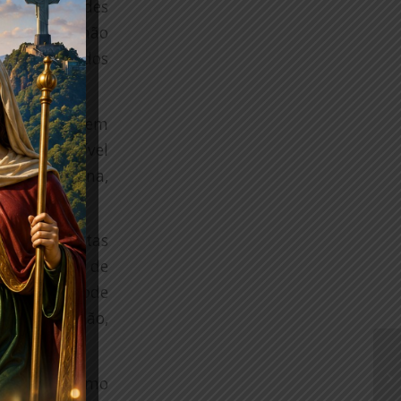
aval nos moldes
istas? Como não
 A posição dos
or.
nda estamos em
 não é possível
gando a vacina,
s especialistas
 imunização de
 gente não pode
gulamentação,
rnativas, como