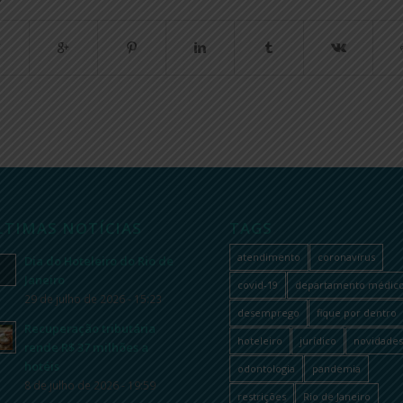
LTIMAS NOTÍCIAS
TAGS
atendimento
coronavírus
Dia do Hoteleiro do Rio de
Janeiro
covid-19
departamento médic
29 de julho de 2026 - 15:23
desemprego
fique por dentro
Recuperação tributária
hoteleiro
jurídico
novidades
rende R$ 37 milhões a
hotéis
odontologia
pandemia
8 de julho de 2026 - 19:59
restrições
Rio de Janeiro