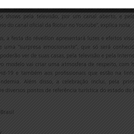
 de público, com todas as áreas isoladas. O p
 shows pela televisão, por um canal aberto, e pel
eio do canal oficial da Riotur no Youtube”, explica nota.
, a festa do réveillon apresentará luzes e efeitos visu
de uma “surpresa emocionante”, que só será conheci
poderão ver de suas casas, pela televisão e pela Intern
ovo modelo vai criar uma atmosfera de respeito, com
vid-19 e também aos profissionais que estão na linh
demia. Além disso, a celebração inclui, pela pri
e diversos pontos de referência turística do estado do 
Brasil
y