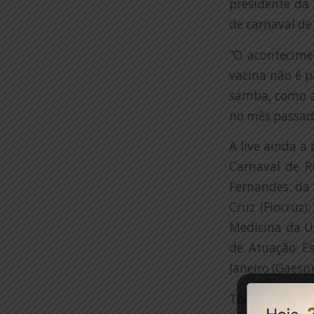
presidente da R
de carnaval de
“O acontecime
vacina não é p
samba, como a
no mês passado”
A live ainda a
Carnaval de R
Fernandes; da 
Cruz (Fiocruz
Medicina da U
de Atuação Es
Janeiro (Gaesp)
Todos concord