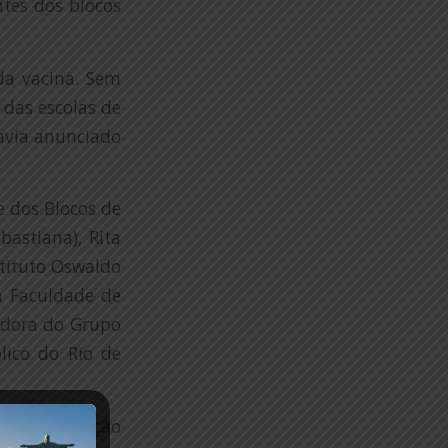
antes dos blocos
da vacina. Sem
 das escolas de
avia anunciado
e dos Blocos de
astiana), Rita
stituto Oswaldo
a Faculdade de
adora do Grupo
lico do Rio de
aver vacinação