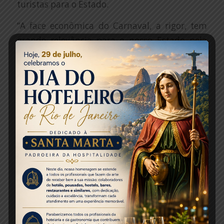
turistas para o Estado.
“A face econômica do Carnaval, a rigor, tem
grande relevância para o nosso Estado pela
quantidade de empregos e trabalhos que são
gerados, inclusive nesse período sazonal, logo,
os números nos animam a avançarmos na
captação de mais turistas e visitantes”,
ressalta Otavio Leite.
Segundo a CNC, a recuperação gradual da
atividade econômica, combinada à inflação
baixa, sugere um cenário positivo, com
recuperação moderada dos serviços turísticos.
“Nos meses que antecedem o carnaval, a taxa
de câmbio teve uma desvalorização de 10%
ante o mesmo período de 2019, estimulando,