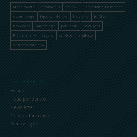
atendimento
coronavírus
covid-19
departamento médico
desemprego
fique por dentro
hoteleiro
jurídico
novidades
odontologia
pandemia
restrições
Rio de Janeiro
seguro
serviços
sindicato
sindicato hoteleiro
CATEGORIAS
Avisos
Fique por dentro
Newsletter
Nosso informativo
Sem categoria