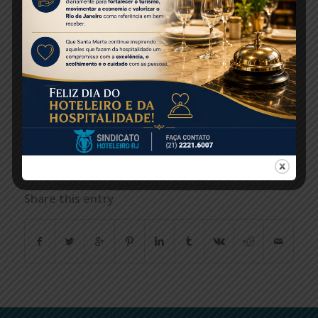
portanto, gastos com turismo no território
nacional, em 2020”, avalia Fabio Bentes,
economista da CNC responsável pela pesquisa,
ressaltando que esses fatores devem favorecer
um maior fluxo interno de turistas neste ano.
Fonte: Ascom Setur/TurisRio
Foto: Flávio Cabral
Share this entry