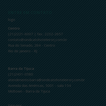
ENTRE EM CONTATO
logo
Centro
(21)2221-6007 | fax.: 2232-2657
contato@sindicatohoteleirorj.com.br
Rua do Senado, 264 - Centro
Rio de Janeiro - RJ
Barra da Tijuca
(21)2431-0580
atendimento.barra@sindicatohoteleirorj.com.br
Avenida das Américas, 5001 - sala 154
Midtown - Barra da Tijuca
Siga-nos